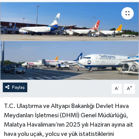
Politika
Sağlık
Spor
Teknoloji
Yaşam
Paylaş
-
+
A
A
T.C. Ulaştırma ve Altyapı Bakanlığı Devlet Hava
Meydanları İşletmesi (DHMİ) Genel Müdürlüğü,
Malatya Havalimanı’nın 2025 yılı Haziran ayına ait
hava yolu uçak, yolcu ve yük istatistiklerini