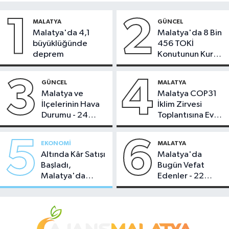
1
2
MALATYA
GÜNCEL
Malatya'da 4,1
Malatya'da 8 Bin
büyüklüğünde
456 TOKİ
deprem
Konutunun Kurası
Bugün Çekiliyor
3
4
GÜNCEL
MALATYA
Malatya ve
Malatya COP31
İlçelerinin Hava
İklim Zirvesi
Durumu - 24
Toplantısına Ev
Temmuz 2026
Sahipliği Yaptı
5
6
EKONOMI
MALATYA
Altında Kâr Satışı
Malatya'da
Başladı,
Bugün Vefat
Malatya'da
Edenler - 22
Makas Ne
Temmuz 2026
Durumda?