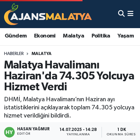
Asayiş
Malatya Nöbetçi Eczaneler
Gündem
Ekonomi
Malatya
Politika
Yaşam
Dünya
Malatya Hava Durumu
HABERLER
MALATYA
Eğitim
Malatya Namaz Vakitleri
Malatya Havalimanı
Ekonomi
Malatya Trafik Yoğunluk Haritası
Haziran'da 74.305 Yolcuya
Hizmet Verdi
Gündem
TFF 3.Lig 2.Grup Puan Durumu ve Fikstür
DHMİ, Malatya Havalimanı’nın Haziran ayı
Kadın
Tüm Manşetler
istatistiklerini açıklayarak toplam 74.305 yolcuya
hizmet verildiğini bildirdi.
Kültür & Sanat
Son Dakika Haberleri
HASAN YAĞMUR
14.07.2025 - 14:28
1 DK
EDITÖR
Magazin
Haber Arşivi
YAYINLANMA
OKUNMA SÜRESI