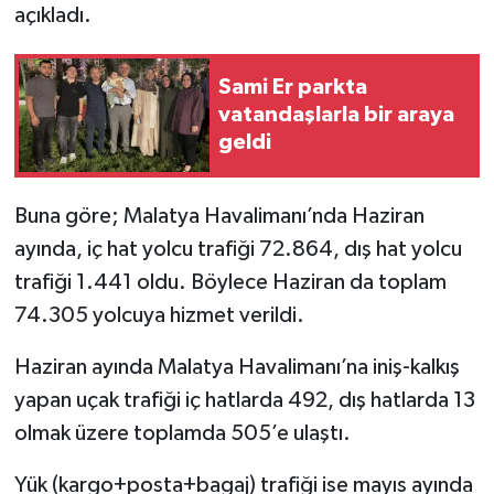
açıkladı.
Sami Er parkta
vatandaşlarla bir araya
geldi
Buna göre; Malatya Havalimanı’nda Haziran
ayında, iç hat yolcu trafiği 72.864, dış hat yolcu
trafiği 1.441 oldu. Böylece Haziran da toplam
74.305 yolcuya hizmet verildi.
Haziran ayında Malatya Havalimanı’na iniş-kalkış
yapan uçak trafiği iç hatlarda 492, dış hatlarda 13
olmak üzere toplamda 505’e ulaştı.
Yük (kargo+posta+bagaj) trafiği ise mayıs ayında