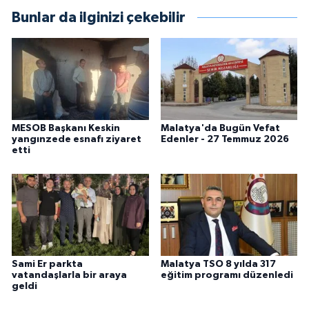
Bunlar da ilginizi çekebilir
MESOB Başkanı Keskin
Malatya'da Bugün Vefat
yangınzede esnafı ziyaret
Edenler - 27 Temmuz 2026
etti
Sami Er parkta
Malatya TSO 8 yılda 317
vatandaşlarla bir araya
eğitim programı düzenledi
geldi