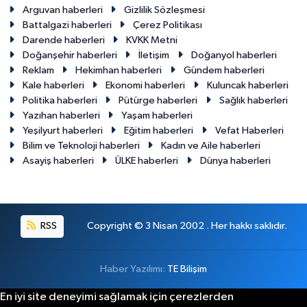
Arguvan haberleri
Gizlilik Sözleşmesi
Battalgazi haberleri
Çerez Politikası
Darende haberleri
KVKK Metni
Doğanşehir haberleri
İletişim
Doğanyol haberleri
Reklam
Hekimhan haberleri
Gündem haberleri
Kale haberleri
Ekonomi haberleri
Kuluncak haberleri
Politika haberleri
Pütürge haberleri
Sağlık haberleri
Yazıhan haberleri
Yaşam haberleri
Yeşilyurt haberleri
Eğitim haberleri
Vefat Haberleri
Bilim ve Teknoloji haberleri
Kadın ve Aile haberleri
Asayiş haberleri
ÜLKE haberleri
Dünya haberleri
RSS
Copyright © 3 Nisan 2002 . Her hakkı saklıdır.
Haber Yazılımı:
TE Bilişim
En iyi site deneyimi sağlamak için çerezlerden