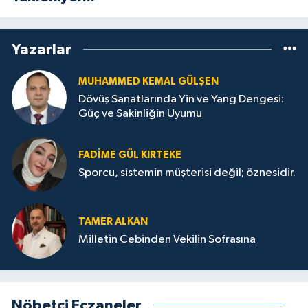
Yazarlar
MUHAMMED KEMAL GÜLŞEN
Dövüş Sanatlarında Yin ve Yang Dengesi:
Güç ve Sakinliğin Uyumu
FADIME GÜL KIRTEKE
Sporcu, sistemin müşterisi değil; öznesidir.
TAMER ALKAN
Milletin Cebinden Vekilin Sofrasına
Nöbetçi Eczaneler