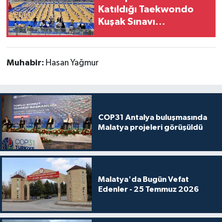
Katıldığı Taekwondo
Kuşak Sınavı
Tamamlandı
Muhabir:
Hasan Yağmur
COP31 Antalya buluşmasında
Malatya projeleri görüşüldü
Malatya'da Bugün Vefat
Edenler - 25 Temmuz 2026