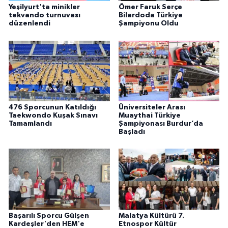
Yeşilyurt'ta minikler
Ömer Faruk Serçe
tekvando turnuvası
Bilardoda Türkiye
düzenlendi
Şampiyonu Oldu
476 Sporcunun Katıldığı
Üniversiteler Arası
Taekwondo Kuşak Sınavı
Muaythai Türkiye
Tamamlandı
Şampiyonası Burdur’da
Başladı
Başarılı Sporcu Gülşen
Malatya Kültürü 7.
Kardeşler'den HEM'e
Etnospor Kültür