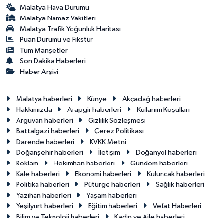
Malatya Hava Durumu
Malatya Namaz Vakitleri
Malatya Trafik Yoğunluk Haritası
Puan Durumu ve Fikstür
Tüm Manşetler
Son Dakika Haberleri
Haber Arşivi
Malatya haberleri
Künye
Akçadağ haberleri
Hakkımızda
Arapgir haberleri
Kullanım Koşulları
Arguvan haberleri
Gizlilik Sözleşmesi
Battalgazi haberleri
Çerez Politikası
Darende haberleri
KVKK Metni
Doğanşehir haberleri
İletişim
Doğanyol haberleri
Reklam
Hekimhan haberleri
Gündem haberleri
Kale haberleri
Ekonomi haberleri
Kuluncak haberleri
Politika haberleri
Pütürge haberleri
Sağlık haberleri
Yazıhan haberleri
Yaşam haberleri
Yeşilyurt haberleri
Eğitim haberleri
Vefat Haberleri
Bilim ve Teknoloji haberleri
Kadın ve Aile haberleri