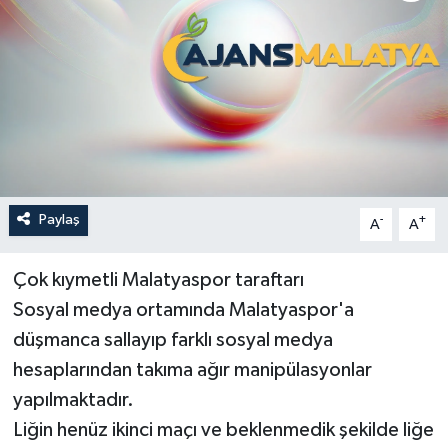
Politika
Sağlık
Spor
Teknoloji
Paylaş
-
+
A
A
Yaşam
Çok kıymetli Malatyaspor taraftarı
Sosyal medya ortamında Malatyaspor'a
düşmanca sallayıp farklı sosyal medya
hesaplarından takıma ağır manipülasyonlar
yapılmaktadır.
Liğin henüz ikinci maçı ve beklenmedik şekilde liğe