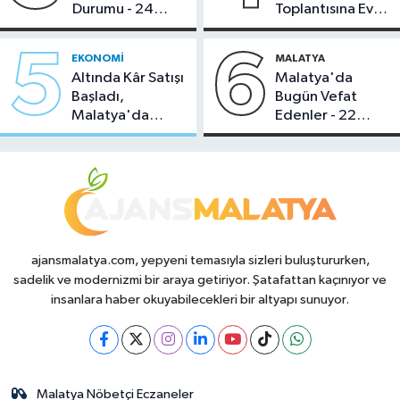
Durumu - 24
Toplantısına Ev
Temmuz 2026
Sahipliği Yaptı
5
6
EKONOMI
MALATYA
Altında Kâr Satışı
Malatya'da
Başladı,
Bugün Vefat
Malatya'da
Edenler - 22
Makas Ne
Temmuz 2026
Durumda?
ajansmalatya.com, yepyeni temasıyla sizleri buluştururken,
sadelik ve modernizmi bir araya getiriyor. Şatafattan kaçınıyor ve
insanlara haber okuyabilecekleri bir altyapı sunuyor.
Malatya Nöbetçi Eczaneler