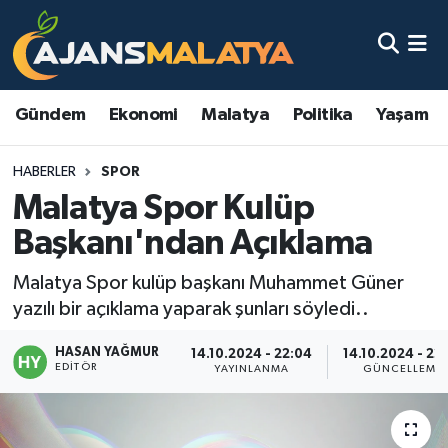
Asayiş
Malatya Nöbetçi Eczaneler
Gündem
Ekonomi
Malatya
Politika
Yaşam
Dünya
Malatya Hava Durumu
HABERLER
SPOR
Eğitim
Malatya Namaz Vakitleri
Malatya Spor Kulüp
Ekonomi
Malatya Trafik Yoğunluk Haritası
Başkanı'ndan Açıklama
Gündem
TFF 3.Lig 2.Grup Puan Durumu ve Fikstür
Malatya Spor kulüp başkanı Muhammet Güner
yazılı bir açıklama yaparak şunları söyledi..
Kadın
Tüm Manşetler
HASAN YAĞMUR
14.10.2024 - 22:04
14.10.2024 - 22
EDITÖR
YAYINLANMA
GÜNCELLEME
Kültür & Sanat
Son Dakika Haberleri
Magazin
Haber Arşivi