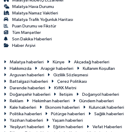
Malatya Nöbetçi Eczaneler
Malatya Hava Durumu
Malatya Namaz Vakitleri
Malatya Trafik Yoğunluk Haritası
Puan Durumu ve Fikstür
Tüm Manşetler
Son Dakika Haberleri
Haber Arşivi
Malatya haberleri
Künye
Akçadağ haberleri
Hakkımızda
Arapgir haberleri
Kullanım Koşulları
Arguvan haberleri
Gizlilik Sözleşmesi
Battalgazi haberleri
Çerez Politikası
Darende haberleri
KVKK Metni
Doğanşehir haberleri
İletişim
Doğanyol haberleri
Reklam
Hekimhan haberleri
Gündem haberleri
Kale haberleri
Ekonomi haberleri
Kuluncak haberleri
Politika haberleri
Pütürge haberleri
Sağlık haberleri
Yazıhan haberleri
Yaşam haberleri
Yeşilyurt haberleri
Eğitim haberleri
Vefat Haberleri