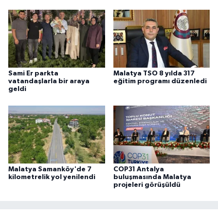
Sami Er parkta
Malatya TSO 8 yılda 317
vatandaşlarla bir araya
eğitim programı düzenledi
geldi
Malatya Samanköy'de 7
COP31 Antalya
kilometrelik yol yenilendi
buluşmasında Malatya
projeleri görüşüldü