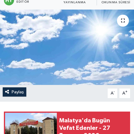
EDITÖR
YAYINLANMA
OKUNMA SÜRESI
Politika
Sağlık
Spor
Teknoloji
Yaşam
Paylaş
-
+
A
A
Malatya'da Bugün
Vefat Edenler - 27