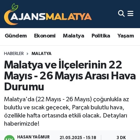
Asayiş
Malatya Nöbetçi Eczaneler
Gündem
Ekonomi
Malatya
Politika
Yaşam
Dünya
Malatya Hava Durumu
HABERLER
MALATYA
Eğitim
Malatya Namaz Vakitleri
Malatya ve İlçelerinin 22
Ekonomi
Malatya Trafik Yoğunluk Haritası
Mayıs - 26 Mayıs Arası Hava
Durumu
Gündem
TFF 3.Lig 2.Grup Puan Durumu ve Fikstür
Malatya'da (22 Mayıs - 26 Mayıs) çoğunlukla az
Kadın
Tüm Manşetler
bulutlu ve sıcak geçecek, Parçalı bulutlu hava,
özellikle hafta ortasında etkili olacak. Detayları
Kültür & Sanat
Son Dakika Haberleri
haberimizde!
Magazin
Haber Arşivi
HASAN YAĞMUR
21.05.2025 - 15:18
3 DK