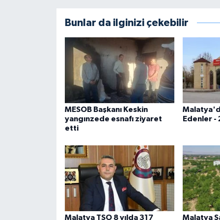
Bunlar da ilginizi çekebilir
MESOB Başkanı Keskin
Malatya'd
yangınzede esnafı ziyaret
Edenler -
etti
Malatya TSO 8 yılda 317
Malatya 