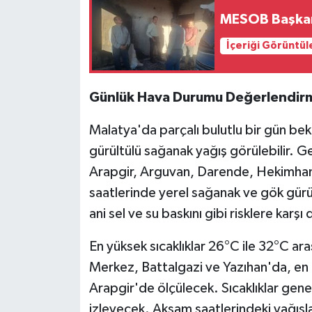
MESOB Başkanı
İçeriği Görüntül
Günlük Hava Durumu Değerlendir
Malatya'da parçalı bulutlu bir gün bek
gürültülü sağanak yağış görülebilir. Ge
Arapgir, Arguvan, Darende, Hekimhan v
saatlerinde yerel sağanak ve gök gürü
ani sel ve su baskını gibi risklere karşı 
En yüksek sıcaklıklar 26°C ile 32°C ar
Merkez, Battalgazi ve Yazıhan'da, en 
Arapgir'de ölçülecek. Sıcaklıklar genel
izleyecek. Akşam saatlerindeki yağışlar,