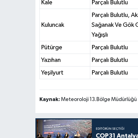
Kale
Parçalı Bulutlu
Parçalı Bulutlu, A
Kuluncak
Sağanak Ve Gök G
Yağışlı
Pütürge
Parçalı Bulutlu
Yazıhan
Parçalı Bulutlu
Yeşilyurt
Parçalı Bulutlu
Kaynak:
Meteoroloji 13.Bölge Müdürlüğü 
EDITÖRÜN SEÇTIĞI
COP31 Antalya