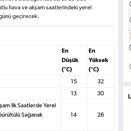
utlu hava ve akşam saatlerindeki yerel
 günü geçirecek.
En
En
Düşük
Yüksek
(°C)
(°C)
15
32
13
30
kşam İlk Saatlerde Yerel
ürültülü Sağanak
14
26