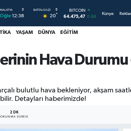
BITCOIN
Künye
Rekla
°
20
Öğle
12:38
64.475,47
0.66
DOLAR
47,5971
0.05
TIKA
YAŞAM
DÜNYA
EĞITIM
EURO
55,1336
0.18
STERLİN
64,2534
0.22
lerinin Hava Durumu 
GRAM ALTIN
6527.85
0.54
BİST100
13.703
0
arçalı bulutlu hava bekleniyor, akşam saatl
ilir. Detayları haberimizde!
2 DK
OKUNMA SÜRESI