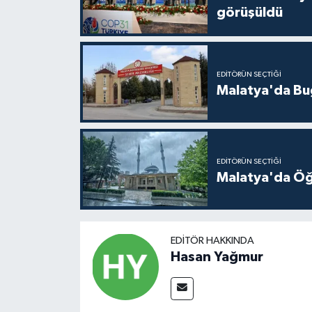
görüşüldü
EDITÖRÜN SEÇTIĞI
Malatya'da Bu
EDITÖRÜN SEÇTIĞI
Malatya'da Öğ
EDITÖR HAKKINDA
Hasan Yağmur