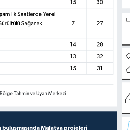
15
30
kşam İlk Saatlerde Yerel
ürültülü Sağanak
7
27
14
28
13
32
15
31
Bölge Tahmin ve Uyarı Merkezi
 buluşmasında Malatya projeleri