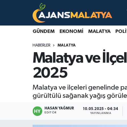
Asayiş
Malatya Nöbetçi Eczaneler
GÜNDEM
EKONOMI
MALATYA
POLI
Dünya
Malatya Hava Durumu
HABERLER
MALATYA
Eğitim
Malatya Namaz Vakitleri
Malatya ve İlçe
Ekonomi
Malatya Trafik Yoğunluk Haritası
2025
Gündem
TFF 3.Lig 2.Grup Puan Durumu ve Fikstür
Malatya ve ilçeleri genelinde p
Kadın
Tüm Manşetler
gürültülü sağanak yağış görüleb
Kültür & Sanat
Son Dakika Haberleri
HASAN YAĞMUR
10.05.2025 - 04:34
EDITÖR
YAYINLANMA
Magazin
Haber Arşivi