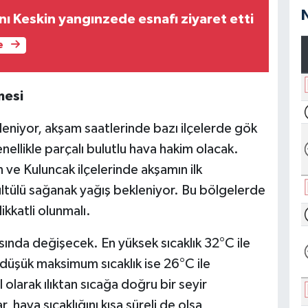
 Keskin yangınzede esnafı ziyaret etti
e
mesi
leniyor, akşam saatlerinde bazı ilçelerde gök
nellikle parçalı bulutlu hava hakim olacak.
e Kuluncak ilçelerinde akşamın ilk
ltülü sağanak yağış bekleniyor. Bu bölgelerde
dikkatli olunmalı.
asında değişecek. En yüksek sıcaklık 32°C ile
düşük maksimum sıcaklık ise 26°C ile
 olarak ılıktan sıcağa doğru bir seyir
 hava sıcaklığını kısa süreli de olsa