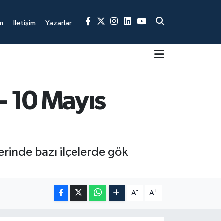
m
İletişim
Yazarlar
- 10 Mayıs
erinde bazı ilçelerde gök
-
+
A
A