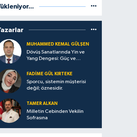
ükleniyor...
Yazarlar
MUHAMMED KEMAL GÜLŞEN
Dövüş Sanatlarında Yin ve
Yang Dengesi: Güç ve
Sakinliğin Uyumu
FADIME GÜL KIRTEKE
Sporcu, sistemin müşterisi
değil; öznesidir.
TAMER ALKAN
Milletin Cebinden Vekilin
Sofrasına