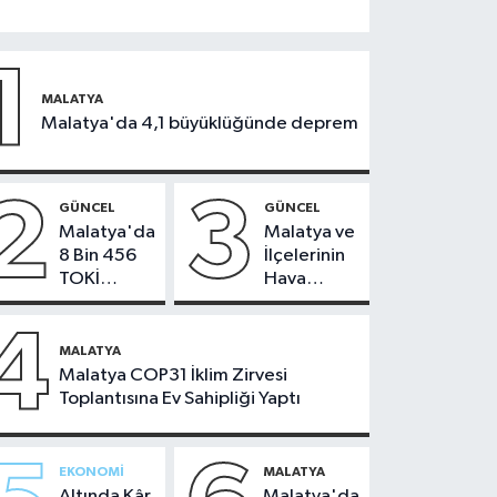
1
MALATYA
Malatya'da 4,1 büyüklüğünde deprem
2
3
GÜNCEL
GÜNCEL
Malatya'da
Malatya ve
8 Bin 456
İlçelerinin
TOKİ
Hava
Konutunun
Durumu -
Kurası
24
4
Bugün
Temmuz
MALATYA
Çekiliyor
2026
Malatya COP31 İklim Zirvesi
Toplantısına Ev Sahipliği Yaptı
EKONOMI
MALATYA
Altında Kâr
Malatya'da