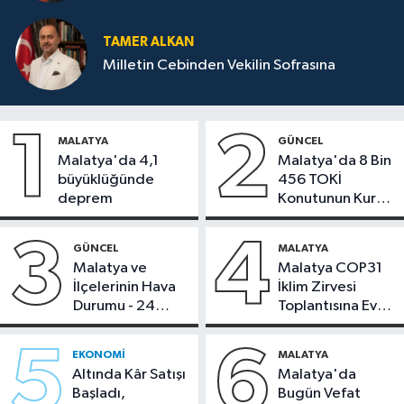
TAMER ALKAN
Milletin Cebinden Vekilin Sofrasına
1
2
MALATYA
GÜNCEL
Malatya'da 4,1
Malatya'da 8 Bin
büyüklüğünde
456 TOKİ
deprem
Konutunun Kurası
Bugün Çekiliyor
3
4
GÜNCEL
MALATYA
Malatya ve
Malatya COP31
İlçelerinin Hava
İklim Zirvesi
Durumu - 24
Toplantısına Ev
Temmuz 2026
Sahipliği Yaptı
5
6
EKONOMI
MALATYA
Altında Kâr Satışı
Malatya'da
Başladı,
Bugün Vefat