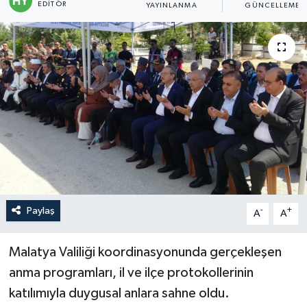
EDITÖR
YAYINLANMA
GÜNCELLEME
Politika
Sağlık
Spor
Teknoloji
Yaşam
Paylaş
-
+
A
A
Malatya Valiliği koordinasyonunda gerçekleşen
anma programları, il ve ilçe protokollerinin
katılımıyla duygusal anlara sahne oldu.