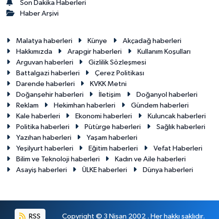
Son Dakika Haberleri
Haber Arşivi
Malatya haberleri
Künye
Akçadağ haberleri
Hakkımızda
Arapgir haberleri
Kullanım Koşulları
Arguvan haberleri
Gizlilik Sözleşmesi
Battalgazi haberleri
Çerez Politikası
Darende haberleri
KVKK Metni
Doğanşehir haberleri
İletişim
Doğanyol haberleri
Reklam
Hekimhan haberleri
Gündem haberleri
Kale haberleri
Ekonomi haberleri
Kuluncak haberleri
Politika haberleri
Pütürge haberleri
Sağlık haberleri
Yazıhan haberleri
Yaşam haberleri
Yeşilyurt haberleri
Eğitim haberleri
Vefat Haberleri
Bilim ve Teknoloji haberleri
Kadın ve Aile haberleri
Asayiş haberleri
ÜLKE haberleri
Dünya haberleri
RSS
Copyright © 3 Nisan 2002 . Her hakkı saklıdır.