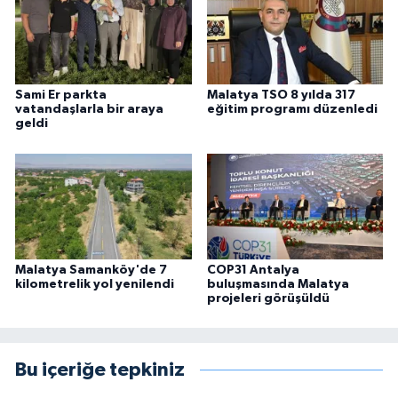
Sami Er parkta
Malatya TSO 8 yılda 317
vatandaşlarla bir araya
eğitim programı düzenledi
geldi
Malatya Samanköy'de 7
COP31 Antalya
kilometrelik yol yenilendi
buluşmasında Malatya
projeleri görüşüldü
Bu içeriğe tepkiniz