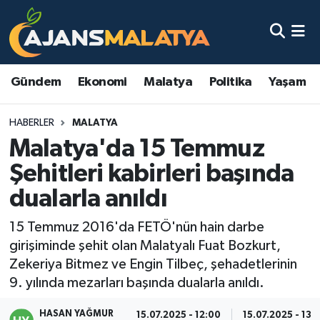
Asayiş
Malatya Nöbetçi Eczaneler
Gündem
Ekonomi
Malatya
Politika
Yaşam
Dünya
Malatya Hava Durumu
HABERLER
MALATYA
Eğitim
Malatya Namaz Vakitleri
Malatya'da 15 Temmuz
Ekonomi
Malatya Trafik Yoğunluk Haritası
Şehitleri kabirleri başında
dualarla anıldı
Gündem
TFF 3.Lig 2.Grup Puan Durumu ve Fikstür
15 Temmuz 2016'da FETÖ'nün hain darbe
Kadın
Tüm Manşetler
girişiminde şehit olan Malatyalı Fuat Bozkurt,
Zekeriya Bitmez ve Engin Tilbeç, şehadetlerinin
Kültür & Sanat
Son Dakika Haberleri
9. yılında mezarları başında dualarla anıldı.
Magazin
Haber Arşivi
HASAN YAĞMUR
15.07.2025 - 12:00
15.07.2025 - 13: