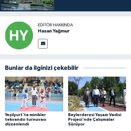
EDITÖR HAKKINDA
Hasan Yağmur
Bunlar da ilginizi çekebilir
Yeşilyurt'ta minikler
Beylerderesi Yaşam Vadisi
tekvando turnuvası
Projesi'nde Çalışmalar
düzenlendi
Sürüyor