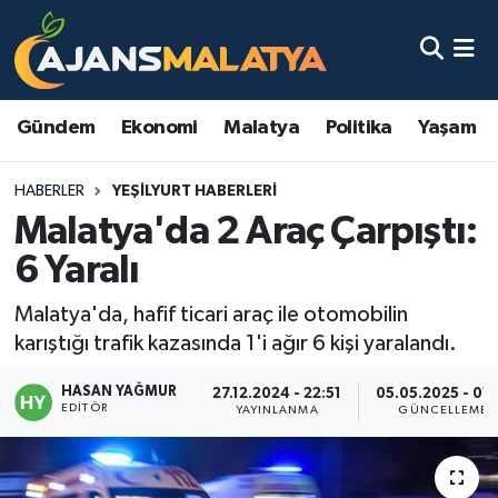
Asayiş
Malatya Nöbetçi Eczaneler
Gündem
Ekonomi
Malatya
Politika
Yaşam
Dünya
Malatya Hava Durumu
HABERLER
YEŞILYURT HABERLERI
Eğitim
Malatya Namaz Vakitleri
Malatya'da 2 Araç Çarpıştı:
Ekonomi
Malatya Trafik Yoğunluk Haritası
6 Yaralı
Gündem
TFF 3.Lig 2.Grup Puan Durumu ve Fikstür
Malatya'da, hafif ticari araç ile otomobilin
karıştığı trafik kazasında 1'i ağır 6 kişi yaralandı.
Kadın
Tüm Manşetler
HASAN YAĞMUR
27.12.2024 - 22:51
05.05.2025 - 01:
EDITÖR
YAYINLANMA
GÜNCELLEME
Kültür & Sanat
Son Dakika Haberleri
Magazin
Haber Arşivi