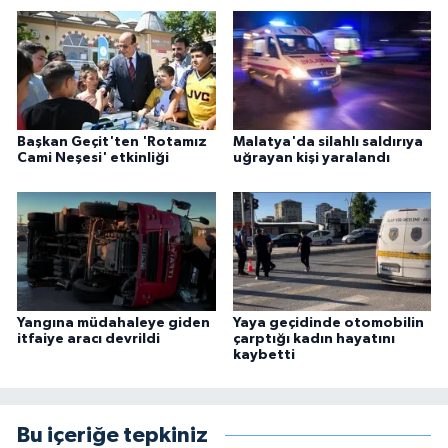
Başkan Geçit'ten 'Rotamız
Malatya'da silahlı saldırıya
Cami Neşesi' etkinliği
uğrayan kişi yaralandı
Yangına müdahaleye giden
Yaya geçidinde otomobilin
itfaiye aracı devrildi
çarptığı kadın hayatını
kaybetti
Bu içeriğe tepkiniz