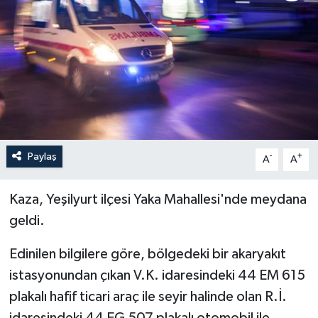
Politika
Sağlık
Spor
Teknoloji
Paylaş
-
+
A
A
Yaşam
Kaza, Yeşilyurt ilçesi Yaka Mahallesi'nde meydana
geldi.
Edinilen bilgilere göre, bölgedeki bir akaryakıt
istasyonundan çıkan V.K. idaresindeki 44 EM 615
plakalı hafif ticari araç ile seyir halinde olan R.İ.
idaresindeki 44 EG 507 plakalı otomobil ile