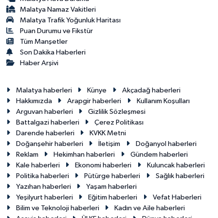
Malatya Namaz Vakitleri
Malatya Trafik Yoğunluk Haritası
Puan Durumu ve Fikstür
Tüm Manşetler
Son Dakika Haberleri
Haber Arşivi
Malatya haberleri
Künye
Akçadağ haberleri
Hakkımızda
Arapgir haberleri
Kullanım Koşulları
Arguvan haberleri
Gizlilik Sözleşmesi
Battalgazi haberleri
Çerez Politikası
Darende haberleri
KVKK Metni
Doğanşehir haberleri
İletişim
Doğanyol haberleri
Reklam
Hekimhan haberleri
Gündem haberleri
Kale haberleri
Ekonomi haberleri
Kuluncak haberleri
Politika haberleri
Pütürge haberleri
Sağlık haberleri
Yazıhan haberleri
Yaşam haberleri
Yeşilyurt haberleri
Eğitim haberleri
Vefat Haberleri
Bilim ve Teknoloji haberleri
Kadın ve Aile haberleri