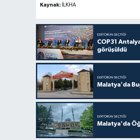
Kaynak:
İLKHA
EDITÖRÜN SEÇTIĞI
COP31 Antalya
görüşüldü
EDITÖRÜN SEÇTIĞI
Malatya'da Bu
EDITÖRÜN SEÇTIĞI
Malatya'da Öğ