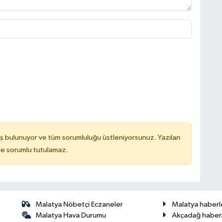
ş bulunuyor ve tüm sorumluluğu üstleniyorsunuz. Yazılan
de sorumlu tutulamaz.
Malatya Nöbetçi Eczaneler
Malatya haberl
Malatya Hava Durumu
Akçadağ haberl