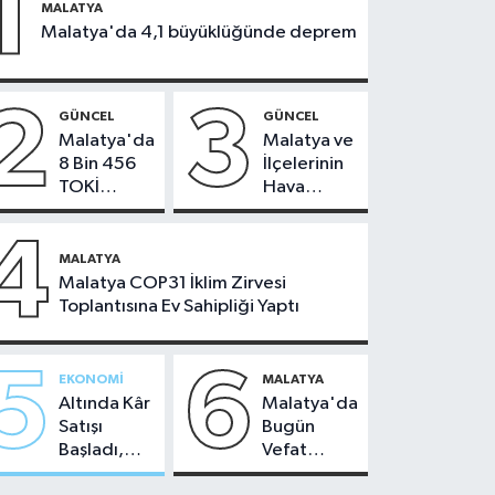
1
MALATYA
Malatya'da 4,1 büyüklüğünde deprem
2
3
GÜNCEL
GÜNCEL
Malatya'da
Malatya ve
8 Bin 456
İlçelerinin
TOKİ
Hava
Konutunun
Durumu -
Kurası
24
4
Bugün
Temmuz
MALATYA
Çekiliyor
2026
Malatya COP31 İklim Zirvesi
Toplantısına Ev Sahipliği Yaptı
5
6
EKONOMI
MALATYA
Altında Kâr
Malatya'da
Satışı
Bugün
Başladı,
Vefat
Malatya'da
Edenler -