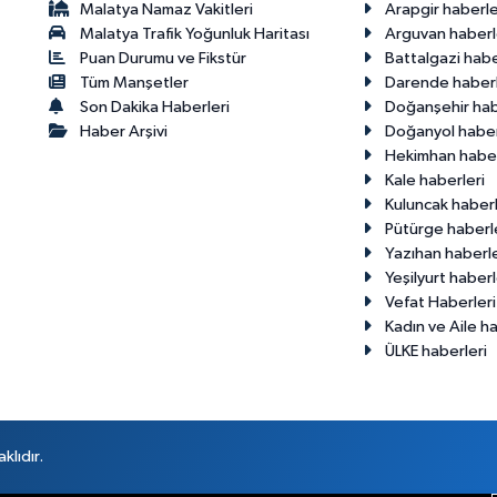
Malatya Namaz Vakitleri
Arapgir haberle
Malatya Trafik Yoğunluk Haritası
Arguvan haberl
Puan Durumu ve Fikstür
Battalgazi habe
Tüm Manşetler
Darende haberl
Son Dakika Haberleri
Doğanşehir hab
Haber Arşivi
Doğanyol haber
Hekimhan haber
Kale haberleri
Kuluncak haberl
Pütürge haberl
Yazıhan haberle
Yeşilyurt haberl
Vefat Haberleri
Kadın ve Aile ha
ÜLKE haberleri
klıdır.