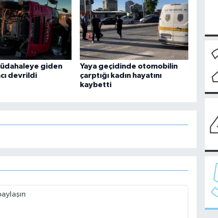
müdahaleye giden
Yaya geçidinde otomobilin
cı devrildi
çarptığı kadın hayatını
kaybetti