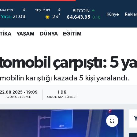
BITCOIN
64.643,95
0.16
DOLAR
Künye
Rekla
°
29
Yatsı
21:08
47,6006
0.06
EURO
55,0250
0.02
TIKA
YAŞAM
DÜNYA
EĞITIM
STERLİN
64,2398
0.2
GRAM ALTIN
omobil çarpıştı: 5 ya
6513.94
0.32
BİST100
13.768
48
mobilin karıştığı kazada 5 kişi yaralandı.
22.08.2025 - 19:09
1 DK
GÜNCELLEME
OKUNMA SÜRESI
Y