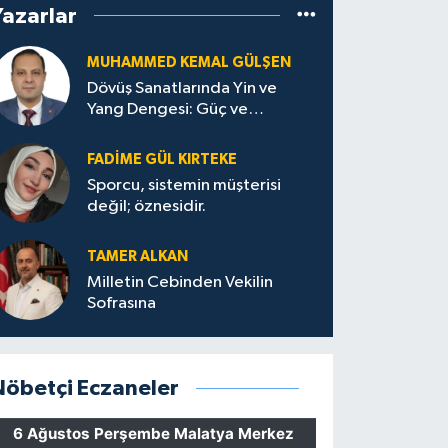
Yazarlar
MUHAMMED KEMAL GÜLŞEN
Dövüş Sanatlarında Yin ve
Yang Dengesi: Güç ve
Sakinliğin Uyumu
FADIME GÜL KIRTEKE
Sporcu, sistemin müşterisi
değil; öznesidir.
TAMER ALKAN
Milletin Cebinden Vekilin
Sofrasına
Nöbetçi Eczaneler