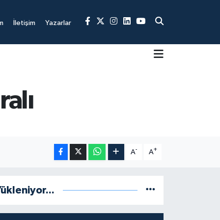
m
İletişim
Yazarlar
ralı
-
+
A
A
ükleniyor...