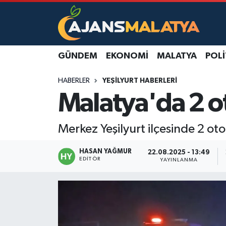
Asayiş
Malatya Nöbetçi Eczaneler
GÜNDEM
EKONOMI
MALATYA
POLI
Dünya
Malatya Hava Durumu
HABERLER
YEŞILYURT HABERLERI
Eğitim
Malatya Namaz Vakitleri
Malatya'da 2 ot
Ekonomi
Malatya Trafik Yoğunluk Haritası
Merkez Yeşilyurt ilçesinde 2 oto
Gündem
TFF 3.Lig 2.Grup Puan Durumu ve Fikstür
HASAN YAĞMUR
22.08.2025 - 13:49
EDITÖR
YAYINLANMA
Kadın
Tüm Manşetler
Kültür & Sanat
Son Dakika Haberleri
Magazin
Haber Arşivi