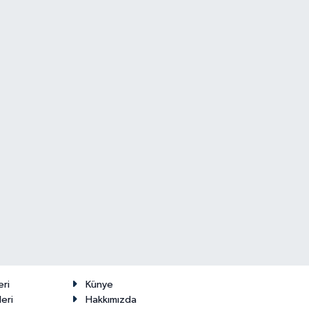
Makas Ne
22 Temmuz
Durumda?
2026
eri
Künye
eri
Hakkımızda