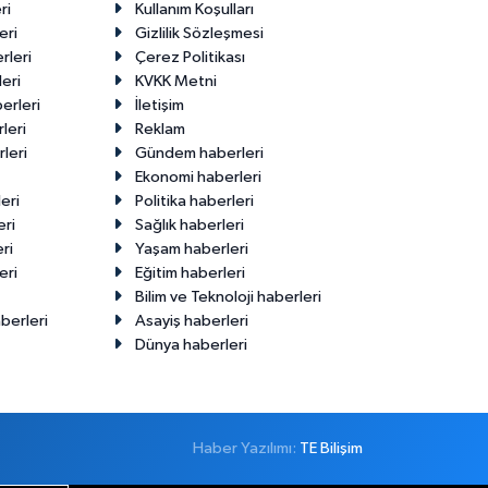
ri
Kullanım Koşulları
eri
Gizlilik Sözleşmesi
rleri
Çerez Politikası
eri
KVKK Metni
erleri
İletişim
leri
Reklam
leri
Gündem haberleri
Ekonomi haberleri
eri
Politika haberleri
eri
Sağlık haberleri
ri
Yaşam haberleri
eri
Eğitim haberleri
Bilim ve Teknoloji haberleri
berleri
Asayiş haberleri
Dünya haberleri
Haber Yazılımı:
TE Bilişim