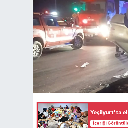
Politika
Sağlık
Spor
Teknoloji
Yaşam
Yeşilyurt'ta 
İçeriği Görüntül