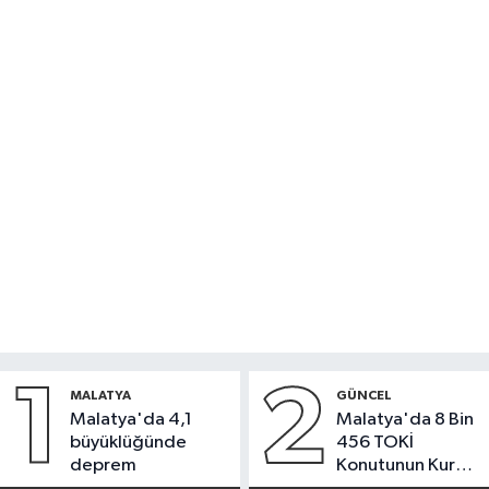
1
2
MALATYA
GÜNCEL
Malatya'da 4,1
Malatya'da 8 Bin
büyüklüğünde
456 TOKİ
deprem
Konutunun Kurası
Bugün Çekiliyor