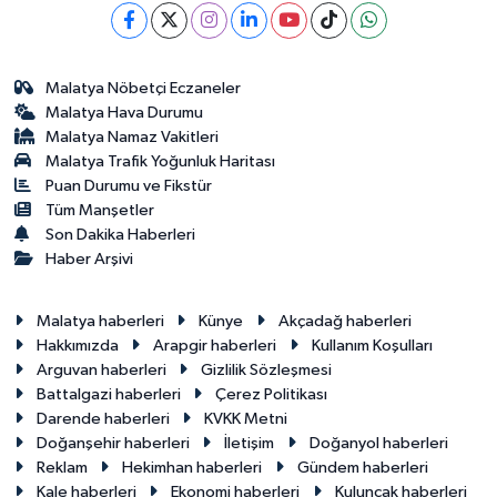
Malatya Nöbetçi Eczaneler
Malatya Hava Durumu
Malatya Namaz Vakitleri
Malatya Trafik Yoğunluk Haritası
Puan Durumu ve Fikstür
Tüm Manşetler
Son Dakika Haberleri
Haber Arşivi
Malatya haberleri
Künye
Akçadağ haberleri
Hakkımızda
Arapgir haberleri
Kullanım Koşulları
Arguvan haberleri
Gizlilik Sözleşmesi
Battalgazi haberleri
Çerez Politikası
Darende haberleri
KVKK Metni
Doğanşehir haberleri
İletişim
Doğanyol haberleri
Reklam
Hekimhan haberleri
Gündem haberleri
Kale haberleri
Ekonomi haberleri
Kuluncak haberleri