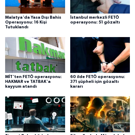
Malatya'da Yasa Dışı Bahis
İstanbul merkezli FETÖ
Operasyonu: 16 Kişi
operasyonu: 51 gözaltı
Tutuklandı
MİT'ten FETÖ operasyonu:
60 ilde FETÖ operasyonu:
HAKMAR ve TATBAK'a
371 şüpheli için gözaltı
kayyum atandı
kararı