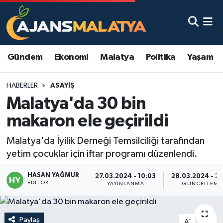
Asayiş
Malatya Nöbetçi Eczaneler
Gündem
Ekonomi
Malatya
Politika
Yaşam
Dünya
Malatya Hava Durumu
HABERLER
ASAYIŞ
Eğitim
Malatya Namaz Vakitleri
Malatya'da 30 bin
Ekonomi
Malatya Trafik Yoğunluk Haritası
makaron ele geçirildi
Gündem
TFF 3.Lig 2.Grup Puan Durumu ve Fikstür
Malatya'da İyilik Derneği Temsilciliği tarafından
yetim çocuklar için iftar programı düzenlendi.
Kadın
Tüm Manşetler
HASAN YAĞMUR
27.03.2024 - 10:03
28.03.2024 - 21
EDITÖR
YAYINLANMA
GÜNCELLEME
Kültür & Sanat
Son Dakika Haberleri
Magazin
Haber Arşivi
Paylaş
-
+
A
A