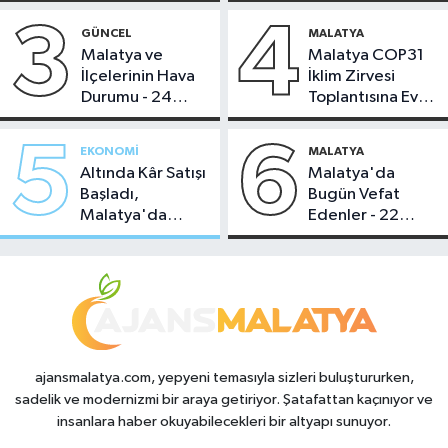
3
4
GÜNCEL
MALATYA
Malatya ve
Malatya COP31
İlçelerinin Hava
İklim Zirvesi
Durumu - 24
Toplantısına Ev
Temmuz 2026
Sahipliği Yaptı
5
6
EKONOMI
MALATYA
Altında Kâr Satışı
Malatya'da
Başladı,
Bugün Vefat
Malatya'da
Edenler - 22
Makas Ne
Temmuz 2026
Durumda?
ajansmalatya.com, yepyeni temasıyla sizleri buluştururken,
sadelik ve modernizmi bir araya getiriyor. Şatafattan kaçınıyor ve
insanlara haber okuyabilecekleri bir altyapı sunuyor.