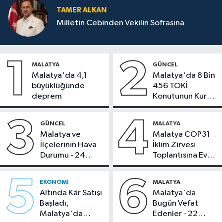
TAMER ALKAN
Milletin Cebinden Vekilin Sofrasına
1
2
MALATYA
GÜNCEL
Malatya'da 4,1
Malatya'da 8 Bin
büyüklüğünde
456 TOKİ
deprem
Konutunun Kurası
Bugün Çekiliyor
3
4
GÜNCEL
MALATYA
Malatya ve
Malatya COP31
İlçelerinin Hava
İklim Zirvesi
Durumu - 24
Toplantısına Ev
Temmuz 2026
Sahipliği Yaptı
5
6
EKONOMI
MALATYA
Altında Kâr Satışı
Malatya'da
Başladı,
Bugün Vefat
Malatya'da
Edenler - 22