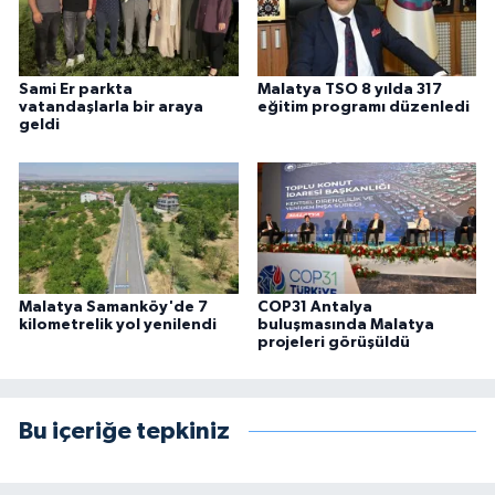
Sami Er parkta
Malatya TSO 8 yılda 317
vatandaşlarla bir araya
eğitim programı düzenledi
geldi
Malatya Samanköy'de 7
COP31 Antalya
kilometrelik yol yenilendi
buluşmasında Malatya
projeleri görüşüldü
Bu içeriğe tepkiniz