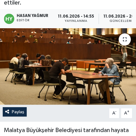
ettiler.
Politika
HASAN YAĞMUR
11.06.2026 - 14:55
11.06.2026 - 20:
EDITÖR
YAYINLANMA
GÜNCELLEME
Sağlık
Spor
Teknoloji
Yaşam
Paylaş
-
+
A
A
Malatya Büyükşehir Belediyesi tarafından hayata