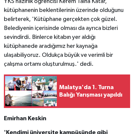
YKS hazırlık öğrencisi Kerem Talha Katar,
kütüphanenin beklentilerinin üzerinde olduğunu
belirterek, 'Kütüphane gerçekten çok güzel.
Belediyenin içerisinde olması da ayrıca bizleri
sevindirdi. Binlerce kitabın yer aldığı
kütüphanede aradığımız her kaynağa
ulaşabiliyoruz. Oldukça büyük ve verimli bir
çalışma ortamı oluşturulmuş.' dedi.
Malatya'da 1. Turna
Balığı Yarışması yapıldı
Emirhan Keskin
'Kendimi üniversite kampüsünde gibi