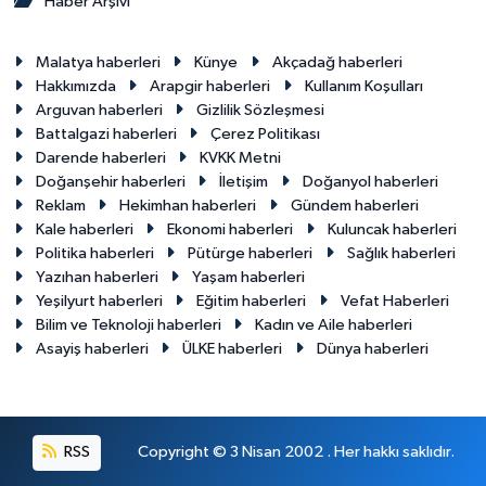
Haber Arşivi
Malatya haberleri
Künye
Akçadağ haberleri
Hakkımızda
Arapgir haberleri
Kullanım Koşulları
Arguvan haberleri
Gizlilik Sözleşmesi
Battalgazi haberleri
Çerez Politikası
Darende haberleri
KVKK Metni
Doğanşehir haberleri
İletişim
Doğanyol haberleri
Reklam
Hekimhan haberleri
Gündem haberleri
Kale haberleri
Ekonomi haberleri
Kuluncak haberleri
Politika haberleri
Pütürge haberleri
Sağlık haberleri
Yazıhan haberleri
Yaşam haberleri
Yeşilyurt haberleri
Eğitim haberleri
Vefat Haberleri
Bilim ve Teknoloji haberleri
Kadın ve Aile haberleri
Asayiş haberleri
ÜLKE haberleri
Dünya haberleri
RSS
Copyright © 3 Nisan 2002 . Her hakkı saklıdır.