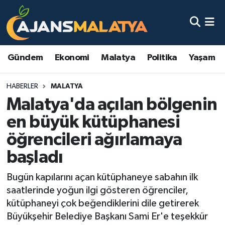
Asayiş
Malatya Nöbetçi Eczaneler
Gündem
Ekonomi
Malatya
Politika
Yaşam
Dünya
Malatya Hava Durumu
HABERLER
MALATYA
Eğitim
Malatya Namaz Vakitleri
Malatya'da açılan bölgenin
Ekonomi
Malatya Trafik Yoğunluk Haritası
en büyük kütüphanesi
öğrencileri ağırlamaya
Gündem
TFF 3.Lig 2.Grup Puan Durumu ve Fikstür
başladı
Kadın
Tüm Manşetler
Bugün kapılarını açan kütüphaneye sabahın ilk
saatlerinde yoğun ilgi gösteren öğrenciler,
Kültür & Sanat
Son Dakika Haberleri
kütüphaneyi çok beğendiklerini dile getirerek
Büyükşehir Belediye Başkanı Sami Er'e teşekkür
Magazin
Haber Arşivi