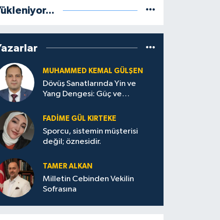
ükleniyor...
Yazarlar
MUHAMMED KEMAL GÜLŞEN
Dövüş Sanatlarında Yin ve
Yang Dengesi: Güç ve
Sakinliğin Uyumu
FADIME GÜL KIRTEKE
Sporcu, sistemin müşterisi
değil; öznesidir.
TAMER ALKAN
Milletin Cebinden Vekilin
Sofrasına