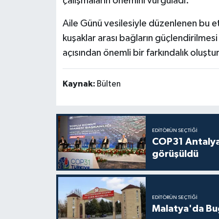
çalışmaların önemini vurguladı.
Aile Günü vesilesiyle düzenlenen bu etki
kuşaklar arası bağların güçlendirilmes
açısından önemli bir farkındalık oluştur
Kaynak:
Bülten
EDITÖRÜN SEÇTIĞI
COP31 Antalya
görüşüldü
EDITÖRÜN SEÇTIĞI
Malatya'da Bu