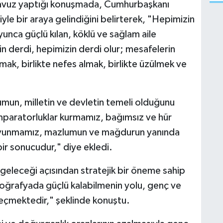
li Yavuz yaptığı konuşmada, Cumhurbaşkanı
siyle bir araya gelindiğini belirterek, "Hepimizin
boyunca güçlü kılan, köklü ve sağlam aile
in derdi, hepimizin derdi olur; mesafelerin
amak, birlikte nefes almak, birlikte üzülmek ve
lumun, milletin ve devletin temeli olduğunu
mparatorluklar kurmamız, bağımsız ve hür
avunmamız, mazlumun ve mağdurun yanında
bir sonucudur," diye ekledi.
 geleceği açısından stratejik bir öneme sahip
oğrafyada güçlü kalabilmenin yolu, genç ve
çmektedir," şeklinde konuştu.