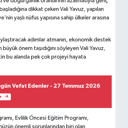
esi ve doğurganlık oranlarının azalmasıyla genç
 başladığına dikkat çeken Vali Yavuz, yapılan
ye'nin yaşlı nüfus yapısına sahip ülkeler arasına
aylaştıracak adımlar atmanın, ekonomik destek
n büyük önem taşıdığını söyleyen Vali Yavuz,
 bu alanda pek çok projeyi hayata
ugün Vefat Edenler - 27 Temmuz 2026
e
gramı, Evlilik Öncesi Eğitim Programı,
üzün önemli sorunlarından biri olan