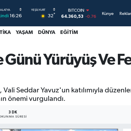
DOLAR
Künye
Rekla
°
32
kindi
16:26
47,7069
0.17
EURO
55,0265
0.01
TIKA
YAŞAM
DÜNYA
EĞITIM
STERLİN
64,1897
0.02
GRAM ALTIN
6574.81
1.44
e Günü Yürüyüş Ve Fe
BİST100
13.887
64
BITCOIN
64.360,53
-0.76
 Vali Seddar Yavuz'un katılımıyla düzenle
ının önemi vurgulandı.
3 DK
OKUNMA SÜRESI