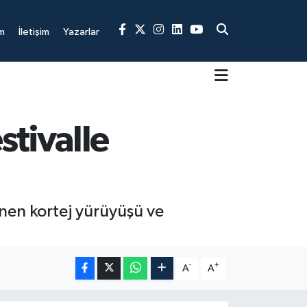
m
İletişim
Yazarlar
stivalle
nen kortej yürüyüşü ve
-
+
A
A