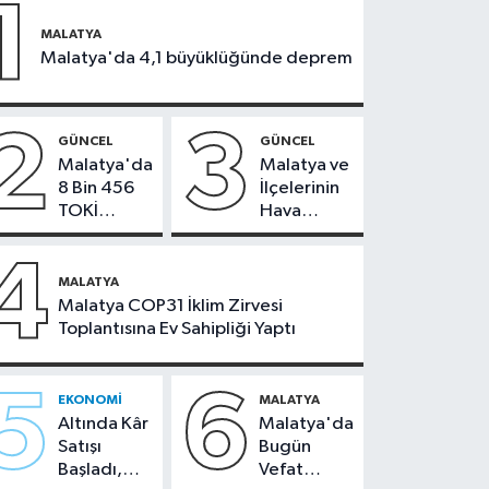
1
MALATYA
Malatya'da 4,1 büyüklüğünde deprem
2
3
GÜNCEL
GÜNCEL
Malatya'da
Malatya ve
8 Bin 456
İlçelerinin
TOKİ
Hava
Konutunun
Durumu -
Kurası
24
4
Bugün
Temmuz
MALATYA
Çekiliyor
2026
Malatya COP31 İklim Zirvesi
Toplantısına Ev Sahipliği Yaptı
5
6
EKONOMI
MALATYA
Altında Kâr
Malatya'da
Satışı
Bugün
Başladı,
Vefat