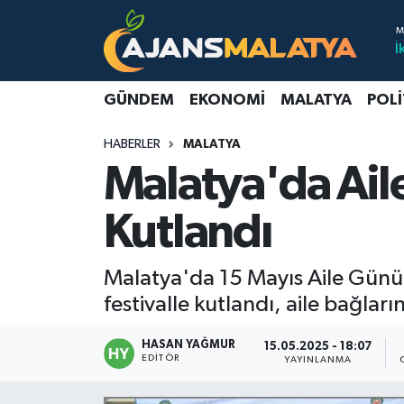
İ
Asayiş
Malatya Nöbetçi Eczaneler
GÜNDEM
EKONOMI
MALATYA
POLI
Dünya
Malatya Hava Durumu
HABERLER
MALATYA
Eğitim
Malatya Namaz Vakitleri
Malatya'da Ail
Ekonomi
Malatya Trafik Yoğunluk Haritası
Kutlandı
Gündem
TFF 3.Lig 2.Grup Puan Durumu ve Fikstür
Malatya'da 15 Mayıs Aile Günü,
Kadın
Tüm Manşetler
festivalle kutlandı, aile bağlar
Kültür & Sanat
Son Dakika Haberleri
HASAN YAĞMUR
15.05.2025 - 18:07
EDITÖR
YAYINLANMA
Magazin
Haber Arşivi