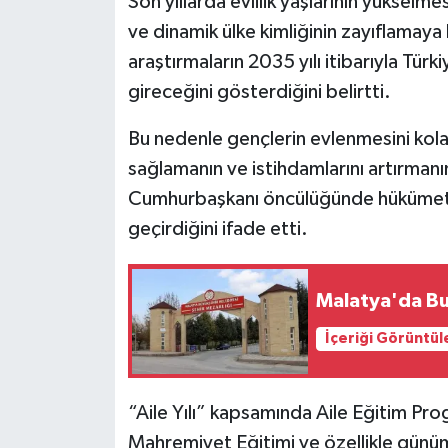
Son yıllarda evlilik yaşlarının yükselm
ve dinamik ülke kimliğinin zayıflamaya
araştırmaların 2035 yılı itibarıyla Türki
gireceğini gösterdiğini belirtti.
Bu nedenle gençlerin evlenmesini kol
sağlamanın ve istihdamlarını artırmanı
Cumhurbaşkanı öncülüğünde hükümetin
geçirdiğini ifade etti.
Malatya'da B
İçeriği Görüntül
“Aile Yılı” kapsamında Aile Eğitim Pro
Mahremiyet Eğitimi ve özellikle günüm