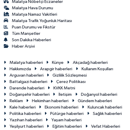
Malatya Nöbetçi Eczaneler
Malatya Hava Durumu
Malatya Namaz Vakitleri
Malatya Trafik Yoğunluk Haritası
Puan Durumu ve Fikstür
Tüm Manşetler
Son Dakika Haberleri
Haber Arşivi
Malatya haberleri
Künye
Akçadağ haberleri
Hakkımızda
Arapgir haberleri
Kullanım Koşulları
Arguvan haberleri
Gizlilik Sözleşmesi
Battalgazi haberleri
Çerez Politikası
Darende haberleri
KVKK Metni
Doğanşehir haberleri
İletişim
Doğanyol haberleri
Reklam
Hekimhan haberleri
Gündem haberleri
Kale haberleri
Ekonomi haberleri
Kuluncak haberleri
Politika haberleri
Pütürge haberleri
Sağlık haberleri
Yazıhan haberleri
Yaşam haberleri
Yeşilyurt haberleri
Eğitim haberleri
Vefat Haberleri