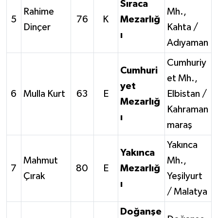
Sıraca
Rahime
Mh.,
5
76
K
Mezarlığ
Dinçer
Kahta /
ı
Adıyaman
Cumhuriy
Cumhuri
et Mh.,
yet
6
Mulla Kurt
63
E
Elbistan /
Mezarlığ
Kahraman
ı
maraş
Yakınca
Yakınca
Mahmut
Mh.,
7
80
E
Mezarlığ
Çırak
Yeşilyurt
ı
/ Malatya
Doğanşe