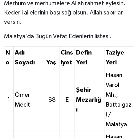
Merhum ve merhumelere Allah rahmet eylesin.
Kederli ailelerinin başı sağ olsun. Allah sabırlar
versin.
Malatya'da Bugün Vefat Edenlerin listesi.
N
Adı
Cins
Defin
Taziye
o
Soyadı
Yaş
iyet
Yeri
Yeri
Hasan
Varol
Şehir
Ömer
Mh.,
1
88
E
Mezarlığ
Mecit
Battalgaz
ı
i /
Malatya
Hasan