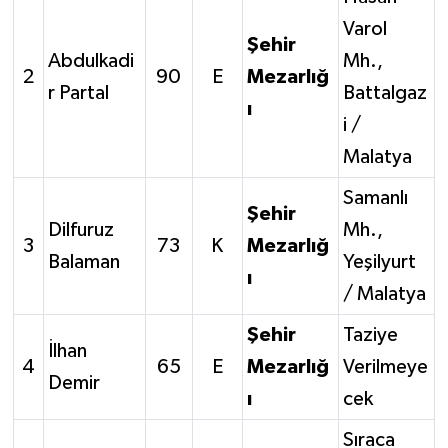
Varol
Şehir
Abdulkadi
Mh.,
2
90
E
Mezarlığ
r Partal
Battalgaz
ı
i /
Malatya
Samanlı
Şehir
Dilfuruz
Mh.,
3
73
K
Mezarlığ
Balaman
Yeşilyurt
ı
/ Malatya
Şehir
Taziye
İlhan
4
65
E
Mezarlığ
Verilmeye
Demir
ı
cek
Sıraca