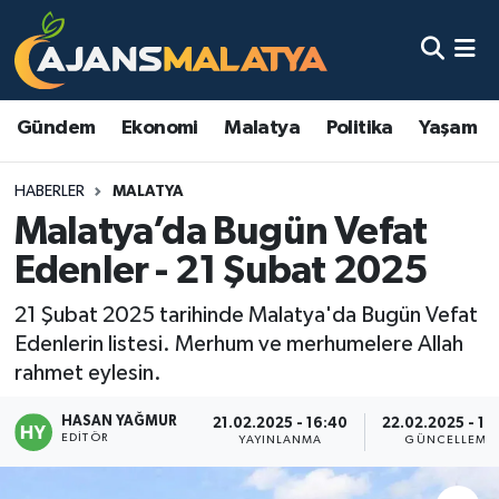
Asayiş
Malatya Nöbetçi Eczaneler
Gündem
Ekonomi
Malatya
Politika
Yaşam
Dünya
Malatya Hava Durumu
HABERLER
MALATYA
Eğitim
Malatya Namaz Vakitleri
Malatya’da Bugün Vefat
Ekonomi
Malatya Trafik Yoğunluk Haritası
Edenler - 21 Şubat 2025
Gündem
TFF 3.Lig 2.Grup Puan Durumu ve Fikstür
21 Şubat 2025 tarihinde Malatya'da Bugün Vefat
Edenlerin listesi. Merhum ve merhumelere Allah
Kadın
Tüm Manşetler
rahmet eylesin.
HASAN YAĞMUR
Kültür & Sanat
Son Dakika Haberleri
21.02.2025 - 16:40
22.02.2025 - 17
EDITÖR
YAYINLANMA
GÜNCELLEME
Magazin
Haber Arşivi