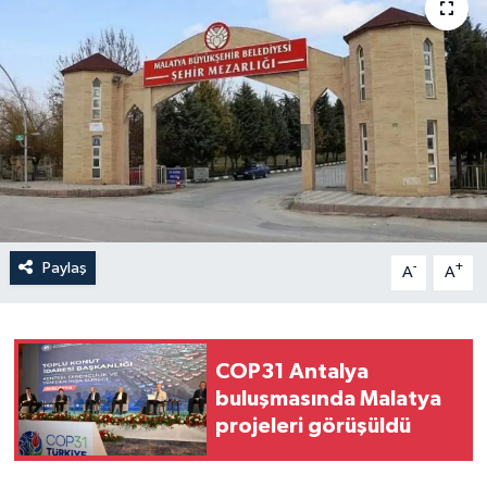
Politika
Sağlık
Spor
Teknoloji
Yaşam
Paylaş
-
+
A
A
COP31 Antalya
buluşmasında Malatya
projeleri görüşüldü