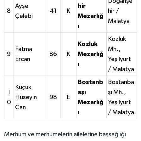
Doğanşe
Ayşe
hir
8
41
K
hir /
Çelebi
Mezarlığ
Malatya
ı
Kozluk
Kozluk
Fatma
Mh.,
9
86
K
Mezarlığ
Ercan
Yeşilyurt
ı
/ Malatya
Bostanb
Bostanba
Küçük
1
aşı
şı Mh.,
Hüseyin
98
E
0
Mezarlığ
Yeşilyurt
Can
ı
/ Malatya
Merhum ve merhumelerin ailelerine başsağlığı