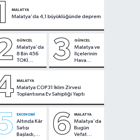
1
MALATYA
Malatya'da 4,1 büyüklüğünde deprem
2
3
GÜNCEL
GÜNCEL
Malatya'da
Malatya ve
8 Bin 456
İlçelerinin
TOKİ
Hava
Konutunun
Durumu -
Kurası
24
4
Bugün
Temmuz
MALATYA
Çekiliyor
2026
Malatya COP31 İklim Zirvesi
Toplantısına Ev Sahipliği Yaptı
5
6
EKONOMI
MALATYA
Altında Kâr
Malatya'da
Satışı
Bugün
Başladı,
Vefat