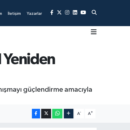
m
İletişim
Yazarlar
l Yeniden
anışmayı güçlendirme amacıyla
-
+
A
A