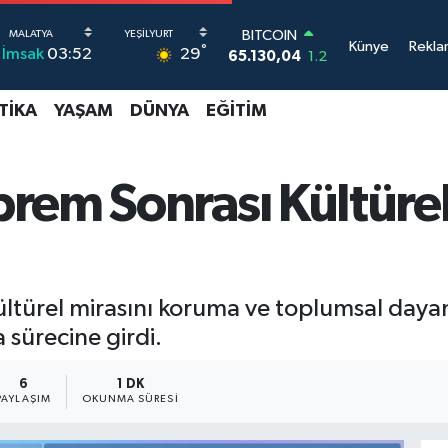
DOLAR
Künye
Rekla
°
29
İmsak
03:52
47,7106
0.17
EURO
55,1652
0.27
TIKA
YAŞAM
DÜNYA
EĞITIM
STERLİN
64,4046
0.35
GRAM ALTIN
6648.99
2.59
rem Sonrası Kültüre
BİST100
13.773
-19
BITCOIN
65.130,04
1.2
ltürel mirasını koruma ve toplumsal day
 sürecine girdi.
6
1 DK
PAYLAŞIM
OKUNMA SÜRESI