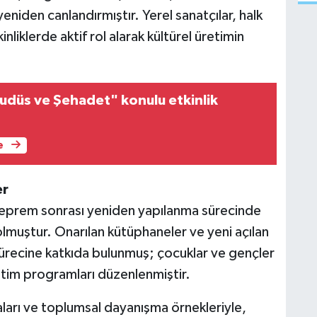
eniden canlandırmıştır. Yerel sanatçılar, halk
inliklerde aktif rol alarak kültürel üretimin
düs ve Şehadet" konulu etkinlik
e
er
deprem sonrası yeniden yapılanma sürecinde
 olmuştur. Onarılan kütüphaneler ve yeni açılan
ürecine katkıda bulunmuş; çocuklar ve gençler
ğitim programları düzenlenmiştir.
aları ve toplumsal dayanışma örnekleriyle,