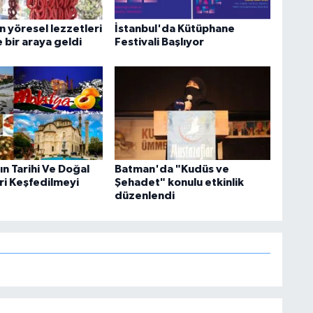
n yöresel lezzetleri
İstanbul'da Kütüphane
 bir araya geldi
Festivali Başlıyor
n Tarihi Ve Doğal
Batman'da "Kudüs ve
ri Keşfedilmeyi
Şehadet" konulu etkinlik
düzenlendi