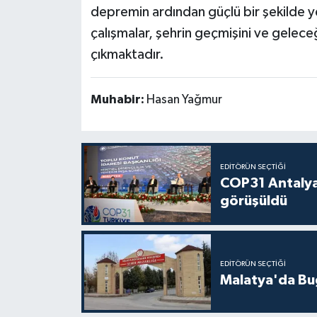
depremin ardından güçlü bir şekilde 
çalışmalar, şehrin geçmişini ve gelece
çıkmaktadır.
Muhabir:
Hasan Yağmur
EDITÖRÜN SEÇTIĞI
COP31 Antalya
görüşüldü
EDITÖRÜN SEÇTIĞI
Malatya'da Bu