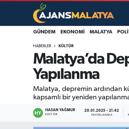
Asayiş
Malatya Nöbetçi Eczaneler
GÜNDEM
EKONOMI
MALATYA
POLI
Dünya
Malatya Hava Durumu
HABERLER
KÜLTÜR
Eğitim
Malatya Namaz Vakitleri
Malatya’da Dep
Ekonomi
Malatya Trafik Yoğunluk Haritası
Yapılanma
Gündem
TFF 3.Lig 2.Grup Puan Durumu ve Fikstür
Malatya, depremin ardından kü
Kadın
Tüm Manşetler
kapsamlı bir yeniden yapılanma
Kültür & Sanat
Son Dakika Haberleri
HASAN YAĞMUR
20.01.2025 - 21:42
EDITÖR
YAYINLANMA
Magazin
Haber Arşivi