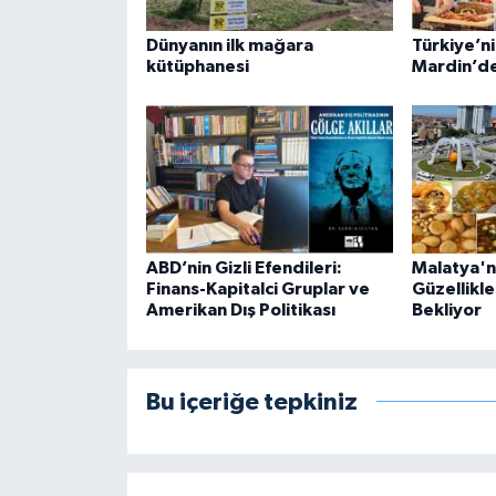
Dünyanın ilk mağara
Türkiye’ni
kütüphanesi
Mardin’de
ABD’nin Gizli Efendileri:
Malatya'nı
Finans-Kapitalci Gruplar ve
Güzellikle
Amerikan Dış Politikası
Bekliyor
Bu içeriğe tepkiniz