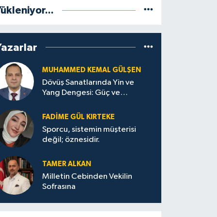
ükleniyor...
Yazarlar
MUHAMMED KEMAL GÜLŞEN
Dövüş Sanatlarında Yin ve
Yang Dengesi: Güç ve
Sakinliğin Uyumu
FADIME GÜL KIRTEKE
Sporcu, sistemin müşterisi
değil; öznesidir.
TAMER ALKAN
Milletin Cebinden Vekilin
Sofrasına