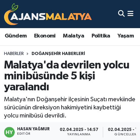
Asayiş
Malatya Nöbetçi Eczaneler
Gündem
Ekonomi
Malatya
Politika
Yaşam
Dünya
Malatya Hava Durumu
HABERLER
DOĞANŞEHIR HABERLERI
Eğitim
Malatya Namaz Vakitleri
Malatya'da devrilen yolcu
Ekonomi
Malatya Trafik Yoğunluk Haritası
minibüsünde 5 kişi
yaralandı
Gündem
TFF 3.Lig 2.Grup Puan Durumu ve Fikstür
Malatya'nın Doğanşehir ilçesinin Suçatı mevkiinde
Kadın
Tüm Manşetler
sürücünün direksiyon hakimiyetini kaybettiği
yolcu minibüsü devrildi.
Kültür & Sanat
Son Dakika Haberleri
HASAN YAĞMUR
02.04.2025 - 14:57
02.04.2025 - 15
EDITÖR
Magazin
Haber Arşivi
YAYINLANMA
GÜNCELLEME