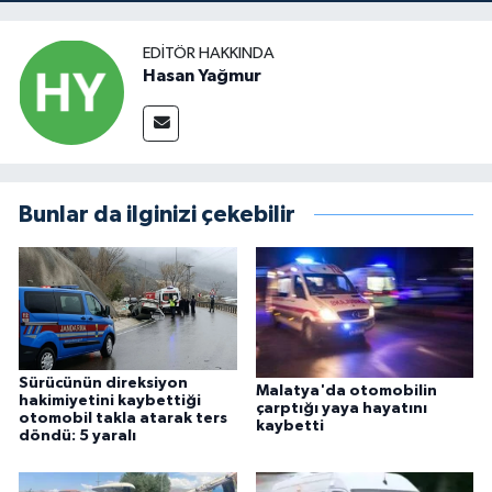
EDITÖR HAKKINDA
Hasan Yağmur
Bunlar da ilginizi çekebilir
Sürücünün direksiyon
Malatya'da otomobilin
hakimiyetini kaybettiği
çarptığı yaya hayatını
otomobil takla atarak ters
kaybetti
döndü: 5 yaralı