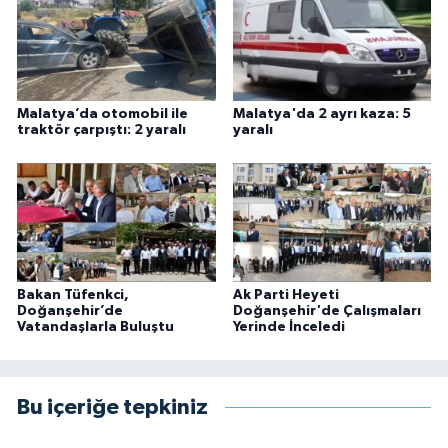
Malatya’da otomobil ile
Malatya'da 2 ayrı kaza: 5
traktör çarpıştı: 2 yaralı
yaralı
Bakan Tüfenkci,
Ak Parti Heyeti
Doğanşehir’de
Doğanşehir'de Çalışmaları
Vatandaşlarla Buluştu
Yerinde İnceledi
Bu içeriğe tepkiniz