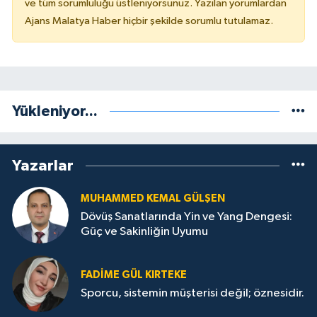
ve tüm sorumluluğu üstleniyorsunuz. Yazılan yorumlardan
Ajans Malatya Haber hiçbir şekilde sorumlu tutulamaz.
Yükleniyor...
Yazarlar
MUHAMMED KEMAL GÜLŞEN
Dövüş Sanatlarında Yin ve Yang Dengesi:
Güç ve Sakinliğin Uyumu
FADIME GÜL KIRTEKE
Sporcu, sistemin müşterisi değil; öznesidir.