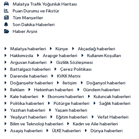
Malatya Trafik Yoğunluk Haritası
Puan Durumu ve Fikstür
Tüm Manşetler
Son Dakika Haberleri
Haber Arşivi
Malatya haberleri
Künye
Akçadağ haberleri
Hakkımızda
Arapgir haberleri
Kullanım Koşulları
Arguvan haberleri
Gizlilik Sözleşmesi
Battalgazi haberleri
Çerez Politikası
Darende haberleri
KVKK Metni
Doğanşehir haberleri
İletişim
Doğanyol haberleri
Reklam
Hekimhan haberleri
Gündem haberleri
Kale haberleri
Ekonomi haberleri
Kuluncak haberleri
Politika haberleri
Pütürge haberleri
Sağlık haberleri
Yazıhan haberleri
Yaşam haberleri
Yeşilyurt haberleri
Eğitim haberleri
Vefat Haberleri
Bilim ve Teknoloji haberleri
Kadın ve Aile haberleri
Asayiş haberleri
ÜLKE haberleri
Dünya haberleri