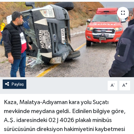
Politika
Sağlık
Spor
Teknoloji
Yaşam
Paylaş
-
+
A
A
Kaza, Malatya-Adıyaman kara yolu Suçatı
mevkiinde meydana geldi. Edinilen bilgiye göre,
A.Ş. idaresindeki 02 J 4026 plakalı minibüs
sürücüsünün direksiyon hakimiyetini kaybetmesi