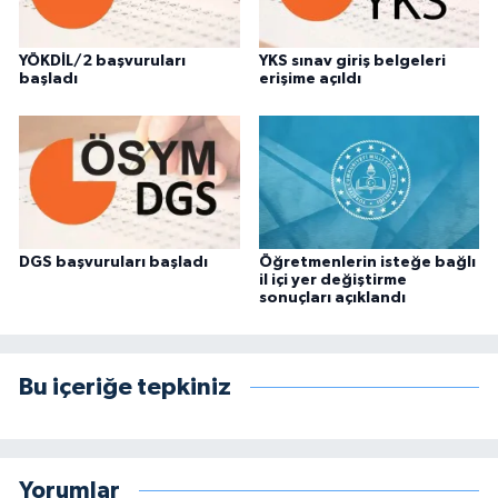
YÖKDİL/2 başvuruları
YKS sınav giriş belgeleri
başladı
erişime açıldı
DGS başvuruları başladı
Öğretmenlerin isteğe bağlı
il içi yer değiştirme
sonuçları açıklandı
Bu içeriğe tepkiniz
Yorumlar