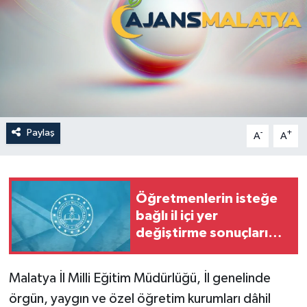
Politika
Sağlık
Spor
Teknoloji
Paylaş
-
+
A
A
Yaşam
Öğretmenlerin isteğe
bağlı il içi yer
değiştirme sonuçları
açıklandı
Malatya İl Milli Eğitim Müdürlüğü, İl genelinde
örgün, yaygın ve özel öğretim kurumları dâhil