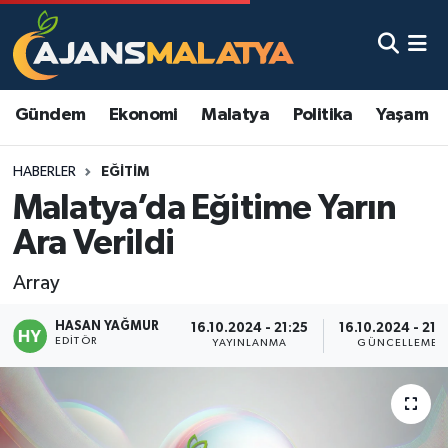
Asayiş
Malatya Nöbetçi Eczaneler
Gündem
Ekonomi
Malatya
Politika
Yaşam
Dünya
Malatya Hava Durumu
HABERLER
EĞITIM
Eğitim
Malatya Namaz Vakitleri
Malatya’da Eğitime Yarın
Ekonomi
Malatya Trafik Yoğunluk Haritası
Ara Verildi
Gündem
TFF 3.Lig 2.Grup Puan Durumu ve Fikstür
Array
HASAN YAĞMUR
Kadın
Tüm Manşetler
16.10.2024 - 21:25
16.10.2024 - 21:
EDITÖR
YAYINLANMA
GÜNCELLEME
Kültür & Sanat
Son Dakika Haberleri
Magazin
Haber Arşivi