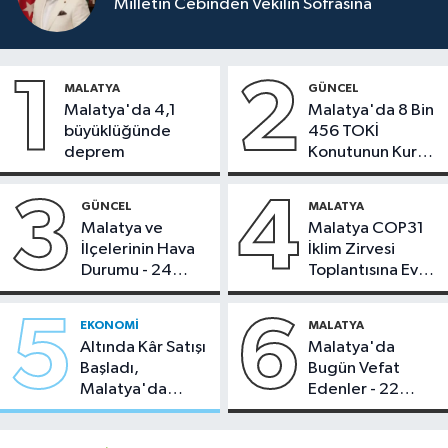
Milletin Cebinden Vekilin Sofrasına
1
2
MALATYA
GÜNCEL
Malatya'da 4,1
Malatya'da 8 Bin
büyüklüğünde
456 TOKİ
deprem
Konutunun Kurası
Bugün Çekiliyor
3
4
GÜNCEL
MALATYA
Malatya ve
Malatya COP31
İlçelerinin Hava
İklim Zirvesi
Durumu - 24
Toplantısına Ev
Temmuz 2026
Sahipliği Yaptı
5
6
EKONOMI
MALATYA
Altında Kâr Satışı
Malatya'da
Başladı,
Bugün Vefat
Malatya'da
Edenler - 22
Makas Ne
Temmuz 2026
Durumda?