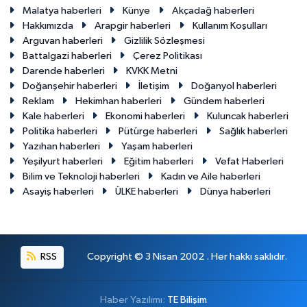
Malatya haberleri
Künye
Akçadağ haberleri
Hakkımızda
Arapgir haberleri
Kullanım Koşulları
Arguvan haberleri
Gizlilik Sözleşmesi
Battalgazi haberleri
Çerez Politikası
Darende haberleri
KVKK Metni
Doğanşehir haberleri
İletişim
Doğanyol haberleri
Reklam
Hekimhan haberleri
Gündem haberleri
Kale haberleri
Ekonomi haberleri
Kuluncak haberleri
Politika haberleri
Pütürge haberleri
Sağlık haberleri
Yazıhan haberleri
Yaşam haberleri
Yeşilyurt haberleri
Eğitim haberleri
Vefat Haberleri
Bilim ve Teknoloji haberleri
Kadın ve Aile haberleri
Asayiş haberleri
ÜLKE haberleri
Dünya haberleri
RSS
Copyright © 3 Nisan 2002 . Her hakkı saklıdır.
Haber Yazılımı:
TE Bilişim