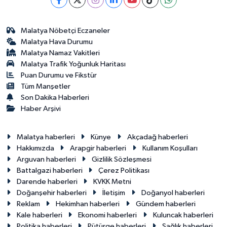
Malatya Nöbetçi Eczaneler
Malatya Hava Durumu
Malatya Namaz Vakitleri
Malatya Trafik Yoğunluk Haritası
Puan Durumu ve Fikstür
Tüm Manşetler
Son Dakika Haberleri
Haber Arşivi
Malatya haberleri
Künye
Akçadağ haberleri
Hakkımızda
Arapgir haberleri
Kullanım Koşulları
Arguvan haberleri
Gizlilik Sözleşmesi
Battalgazi haberleri
Çerez Politikası
Darende haberleri
KVKK Metni
Doğanşehir haberleri
İletişim
Doğanyol haberleri
Reklam
Hekimhan haberleri
Gündem haberleri
Kale haberleri
Ekonomi haberleri
Kuluncak haberleri
Politika haberleri
Pütürge haberleri
Sağlık haberleri