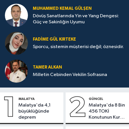
MUHAMMED KEMAL GÜLŞEN
Dövüş Sanatlarında Yin ve Yang Dengesi:
Güç ve Sakinliğin Uyumu
FADIME GÜL KIRTEKE
Sporcu, sistemin müşterisi değil; öznesidir.
TAMER ALKAN
Milletin Cebinden Vekilin Sofrasına
1
2
MALATYA
GÜNCEL
Malatya'da 4,1
Malatya'da 8 Bin
büyüklüğünde
456 TOKİ
deprem
Konutunun Kurası
Bugün Çekiliyor