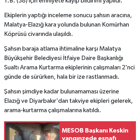
T.B. (38) için emniyete kayıp bildirimi yapıldı.
Ekiplerin yaptığı inceleme sonucu şahsın aracına,
Malatya-Elazığ kara yolunda bulunan Komürhan
Köprüsü civarında ulaşıldı.
Şahsın baraja atlama ihtimaline karşı Malatya
Büyükşehir Belediyesi İtfaiye Daire Başkanlığı
Sualtı Arama Kurtarma ekiplerinin çalışmaları 2'nci
günde de sürürken, hala bir ize rastlanmadı.
Şahsın şimdiye kadar bulunamaması üzerine
Elazığ ve Diyarbakır'dan takviye ekipleri gelerek,
arama-kurtarma çalışmalarına katıldı.
MESOB Başkanı Keskin
yangınzede esnafı