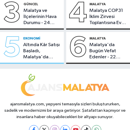
3
4
GÜNCEL
MALATYA
Malatya ve
Malatya COP31
İlçelerinin Hava
İklim Zirvesi
Durumu - 24
Toplantısına Ev
Temmuz 2026
Sahipliği Yaptı
5
6
EKONOMI
MALATYA
Altında Kâr Satışı
Malatya'da
Başladı,
Bugün Vefat
Malatya'da
Edenler - 22
Makas Ne
Temmuz 2026
Durumda?
ajansmalatya.com, yepyeni temasıyla sizleri buluştururken,
sadelik ve modernizmi bir araya getiriyor. Şatafattan kaçınıyor ve
insanlara haber okuyabilecekleri bir altyapı sunuyor.