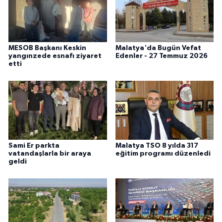
MESOB Başkanı Keskin
Malatya'da Bugün Vefat
yangınzede esnafı ziyaret
Edenler - 27 Temmuz 2026
etti
Sami Er parkta
Malatya TSO 8 yılda 317
vatandaşlarla bir araya
eğitim programı düzenledi
geldi