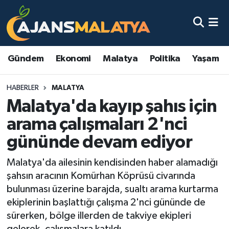
Asayiş
Malatya Nöbetçi Eczaneler
Gündem
Ekonomi
Malatya
Politika
Yaşam
Dünya
Malatya Hava Durumu
HABERLER
MALATYA
Eğitim
Malatya Namaz Vakitleri
Malatya'da kayıp şahıs için
Ekonomi
Malatya Trafik Yoğunluk Haritası
arama çalışmaları 2'nci
gününde devam ediyor
Gündem
TFF 3.Lig 2.Grup Puan Durumu ve Fikstür
Malatya'da ailesinin kendisinden haber alamadığı
Kadın
Tüm Manşetler
şahsın aracının Komürhan Köprüsü civarında
bulunması üzerine barajda, sualtı arama kurtarma
Kültür & Sanat
Son Dakika Haberleri
ekiplerinin başlattığı çalışma 2'nci gününde de
sürerken, bölge illerden de takviye ekipleri
Magazin
Haber Arşivi
gelerek, çalışmalara katıldı.