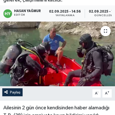
Politika
HASAN YAĞMUR
02.09.2025 - 14:56
02.09.2025 - 17
EDITÖR
YAYINLANMA
GÜNCELLEME
Sağlık
Spor
Teknoloji
Yaşam
Paylaş
-
+
A
A
Ailesinin 2 gün önce kendisinden haber alamadığı