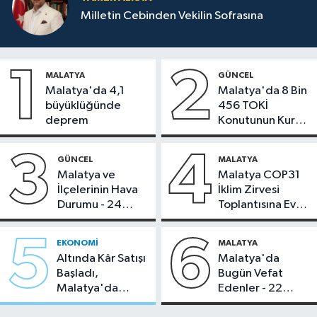
Milletin Cebinden Vekilin Sofrasına
1
2
MALATYA
GÜNCEL
Malatya'da 4,1
Malatya'da 8 Bin
büyüklüğünde
456 TOKİ
deprem
Konutunun Kurası
Bugün Çekiliyor
3
4
GÜNCEL
MALATYA
Malatya ve
Malatya COP31
İlçelerinin Hava
İklim Zirvesi
Durumu - 24
Toplantısına Ev
Temmuz 2026
Sahipliği Yaptı
5
6
EKONOMI
MALATYA
Altında Kâr Satışı
Malatya'da
Başladı,
Bugün Vefat
Malatya'da
Edenler - 22
Makas Ne
Temmuz 2026