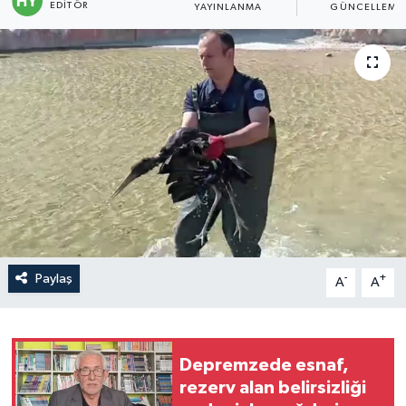
EDITÖR
YAYINLANMA
GÜNCELLEME
Politika
Sağlık
Spor
Teknoloji
Yaşam
Paylaş
-
+
A
A
Depremzede esnaf,
rezerv alan belirsizliği