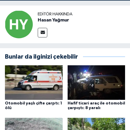
EDITÖR HAKKINDA
Hasan Yağmur
Bunlar da ilginizi çekebilir
Otomobil yaşlı çifte çarptı: 1
Hafif ticari araç ile otomobil
ölü
çarpıştı: 8 yaralı