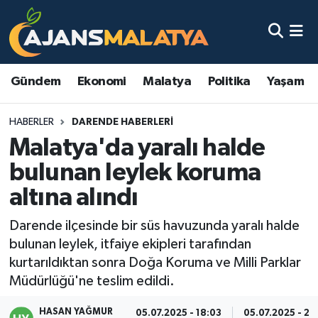
Asayiş
Malatya Nöbetçi Eczaneler
Gündem
Ekonomi
Malatya
Politika
Yaşam
Dünya
Malatya Hava Durumu
HABERLER
DARENDE HABERLERI
Eğitim
Malatya Namaz Vakitleri
Malatya'da yaralı halde
Ekonomi
Malatya Trafik Yoğunluk Haritası
bulunan leylek koruma
altına alındı
Gündem
TFF 3.Lig 2.Grup Puan Durumu ve Fikstür
Darende ilçesinde bir süs havuzunda yaralı halde
Kadın
Tüm Manşetler
bulunan leylek, itfaiye ekipleri tarafından
kurtarıldıktan sonra Doğa Koruma ve Milli Parklar
Kültür & Sanat
Son Dakika Haberleri
Müdürlüğü'ne teslim edildi.
Magazin
Haber Arşivi
HASAN YAĞMUR
05.07.2025 - 18:03
05.07.2025 - 22