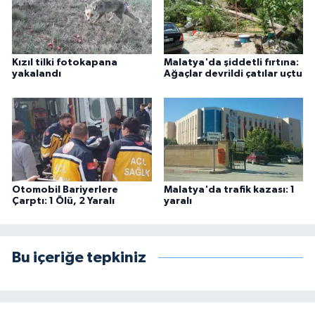
Kızıl tilki fotokapana
Malatya'da şiddetli fırtına:
yakalandı
Ağaçlar devrildi çatılar uçtu
Otomobil Bariyerlere
Malatya'da trafik kazası: 1
Çarptı: 1 Ölü, 2 Yaralı
yaralı
Bu içeriğe tepkiniz