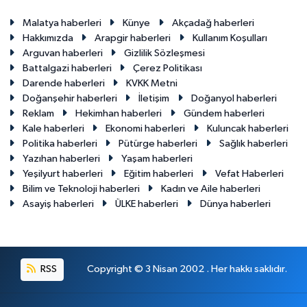
Malatya haberleri
Künye
Akçadağ haberleri
Hakkımızda
Arapgir haberleri
Kullanım Koşulları
Arguvan haberleri
Gizlilik Sözleşmesi
Battalgazi haberleri
Çerez Politikası
Darende haberleri
KVKK Metni
Doğanşehir haberleri
İletişim
Doğanyol haberleri
Reklam
Hekimhan haberleri
Gündem haberleri
Kale haberleri
Ekonomi haberleri
Kuluncak haberleri
Politika haberleri
Pütürge haberleri
Sağlık haberleri
Yazıhan haberleri
Yaşam haberleri
Yeşilyurt haberleri
Eğitim haberleri
Vefat Haberleri
Bilim ve Teknoloji haberleri
Kadın ve Aile haberleri
Asayiş haberleri
ÜLKE haberleri
Dünya haberleri
RSS
Copyright © 3 Nisan 2002 . Her hakkı saklıdır.