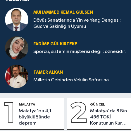
MUHAMMED KEMAL GÜLŞEN
Dövüş Sanatlarında Yin ve Yang Dengesi:
Güç ve Sakinliğin Uyumu
FADIME GÜL KIRTEKE
Sporcu, sistemin müşterisi değil; öznesidir.
TAMER ALKAN
Milletin Cebinden Vekilin Sofrasına
1
2
MALATYA
GÜNCEL
Malatya'da 4,1
Malatya'da 8 Bin
büyüklüğünde
456 TOKİ
deprem
Konutunun Kurası
Bugün Çekiliyor