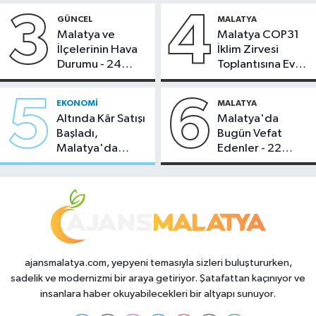
3
4
GÜNCEL
MALATYA
Malatya ve
Malatya COP31
İlçelerinin Hava
İklim Zirvesi
Durumu - 24
Toplantısına Ev
Temmuz 2026
Sahipliği Yaptı
5
6
EKONOMI
MALATYA
Altında Kâr Satışı
Malatya'da
Başladı,
Bugün Vefat
Malatya'da
Edenler - 22
Makas Ne
Temmuz 2026
Durumda?
ajansmalatya.com, yepyeni temasıyla sizleri buluştururken,
sadelik ve modernizmi bir araya getiriyor. Şatafattan kaçınıyor ve
insanlara haber okuyabilecekleri bir altyapı sunuyor.