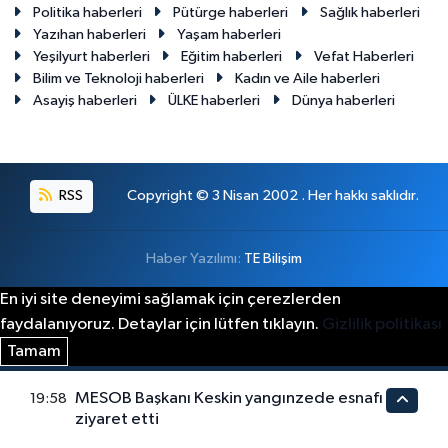
Politika haberleri
Pütürge haberleri
Sağlık haberleri
Yazıhan haberleri
Yaşam haberleri
Yeşilyurt haberleri
Eğitim haberleri
Vefat Haberleri
Bilim ve Teknoloji haberleri
Kadın ve Aile haberleri
Asayiş haberleri
ÜLKE haberleri
Dünya haberleri
RSS
Copyright © 3 Nisan 2002 . Her hakkı saklıdır.
Haber Yazılımı:
TE Bilişim
En iyi site deneyimi sağlamak için çerezlerden
faydalanıyoruz. Detaylar için lütfen tıklayın.
Gizlilik politikası
Tamam
MESOB Başkanı Keskin yangınzede esnafı
19:58
ziyaret etti