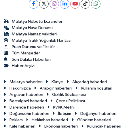
Malatya Nöbetçi Eczaneler
Malatya Hava Durumu
Malatya Namaz Vakitleri
Malatya Trafik Yoğunluk Haritası
Puan Durumu ve Fikstür
Tüm Manşetler
Son Dakika Haberleri
Haber Arşivi
Malatya haberleri
Künye
Akçadağ haberleri
Hakkımızda
Arapgir haberleri
Kullanım Koşulları
Arguvan haberleri
Gizlilik Sözleşmesi
Battalgazi haberleri
Çerez Politikası
Darende haberleri
KVKK Metni
Doğanşehir haberleri
İletişim
Doğanyol haberleri
Reklam
Hekimhan haberleri
Gündem haberleri
Kale haberleri
Ekonomi haberleri
Kuluncak haberleri