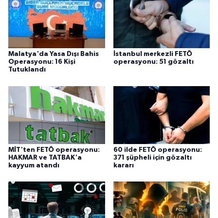
Malatya'da Yasa Dışı Bahis
İstanbul merkezli FETÖ
Operasyonu: 16 Kişi
operasyonu: 51 gözaltı
Tutuklandı
MİT'ten FETÖ operasyonu:
60 ilde FETÖ operasyonu:
HAKMAR ve TATBAK'a
371 şüpheli için gözaltı
kayyum atandı
kararı