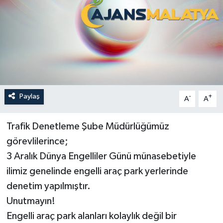
Politika
Sağlık
Spor
Teknoloji
Paylaş
-
+
A
A
Yaşam
Trafik Denetleme Şube Müdürlüğümüz
görevlilerince;
3 Aralık Dünya Engelliler Günü münasebetiyle
ilimiz genelinde engelli araç park yerlerinde
denetim yapılmıştır.
Unutmayın!
Engelli araç park alanları kolaylık değil bir