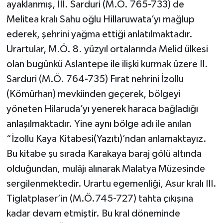
ayaklanmış, III. Sarduri (M.Ö. 765-733) de
Melitea kralı Sahu oğlu Hillaruwata’yı mağlup
ederek, şehrini yağma ettiği anlatılmaktadır.
Urartular, M.Ö. 8. yüzyıl ortalarında Melid ülkesi
olan bugünkü Aslantepe ile ilişki kurmak üzere II.
Sarduri (M.Ö. 764-735) Fırat nehrini İzollu
(Kömürhan) mevkiinden geçerek, bölgeyi
yöneten Hilaruda’yı yenerek haraca bağladığı
anlaşılmaktadır. Yine aynı bölge adı ile anılan
“İzollu Kaya Kitabesi(Yazıtı)’ndan anlamaktayız.
Bu kitabe şu sırada Karakaya baraj gölü altında
olduğundan, mulâjı alınarak Malatya Müzesinde
sergilenmektedir. Urartu egemenliği, Asur kralı III.
Tiglatplaser’in (M.Ö.745-727) tahta çıkışına
kadar devam etmiştir. Bu kral döneminde