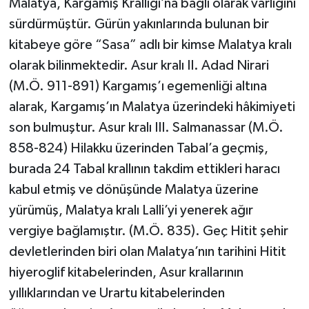
Malatya, Kargamış Krallığı’na bağlı olarak varlığını
sürdürmüştür. Gürün yakınlarında bulunan bir
kitabeye göre “Sasa” adlı bir kimse Malatya kralı
olarak bilinmektedir. Asur kralı II. Adad Nirari
(M.Ö. 911-891) Kargamış’ı egemenliği altına
alarak, Kargamış’ın Malatya üzerindeki hâkimiyeti
son bulmuştur. Asur kralı III. Salmanassar (M.Ö.
858-824) Hilakku üzerinden Tabal’a geçmiş,
burada 24 Tabal krallının takdim ettikleri haracı
kabul etmiş ve dönüşünde Malatya üzerine
yürümüş, Malatya kralı Lalli’yi yenerek ağır
vergiye bağlamıştır. (M.Ö. 835). Geç Hitit şehir
devletlerinden biri olan Malatya’nın tarihini Hitit
hiyeroglif kitabelerinden, Asur krallarının
yıllıklarından ve Urartu kitabelerinden