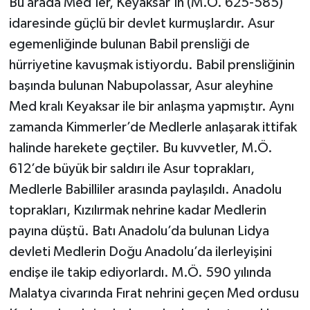
Bu arada Med’ler, Keyaksar’ın (M.Ö. 625-585)
idaresinde güçlü bir devlet kurmuşlardır. Asur
egemenliğinde bulunan Babil prensliği de
hürriyetine kavuşmak istiyordu. Babil prensliğinin
başında bulunan Nabupolassar, Asur aleyhine
Med kralı Keyaksar ile bir anlaşma yapmıştır. Aynı
zamanda Kimmerler’de Medlerle anlaşarak ittifak
halinde harekete geçtiler. Bu kuvvetler, M.Ö.
612’de büyük bir saldırı ile Asur toprakları,
Medlerle Babilliler arasında paylaşıldı. Anadolu
toprakları, Kızılırmak nehrine kadar Medlerin
payına düştü. Batı Anadolu’da bulunan Lidya
devleti Medlerin Doğu Anadolu’da ilerleyişini
endişe ile takip ediyorlardı. M.Ö. 590 yılında
Malatya civarında Fırat nehrini geçen Med ordusu