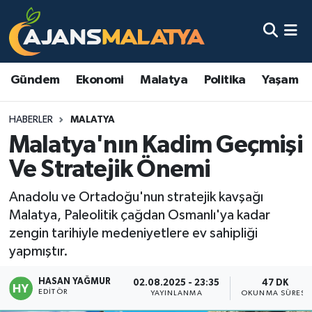
Asayiş
Malatya Nöbetçi Eczaneler
Gündem
Ekonomi
Malatya
Politika
Yaşam
Dünya
Malatya Hava Durumu
HABERLER
MALATYA
Eğitim
Malatya Namaz Vakitleri
Malatya'nın Kadim Geçmişi
Ekonomi
Malatya Trafik Yoğunluk Haritası
Ve Stratejik Önemi
Gündem
TFF 3.Lig 2.Grup Puan Durumu ve Fikstür
Anadolu ve Ortadoğu'nun stratejik kavşağı
Malatya, Paleolitik çağdan Osmanlı'ya kadar
Kadın
Tüm Manşetler
zengin tarihiyle medeniyetlere ev sahipliği
yapmıştır.
Kültür & Sanat
Son Dakika Haberleri
HASAN YAĞMUR
02.08.2025 - 23:35
47 DK
EDITÖR
YAYINLANMA
OKUNMA SÜRESI
Magazin
Haber Arşivi