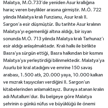
Malatya, M.Ö.733’de yeniden Asur krallığına
haraç veren beylikler arasına girmiştir. M.Ö. 722
yılında Malatya kralı Funzianu, Asur kralı II.
Sargon’a esir düşmüştür. Bu tarihte Asur kralının
Malatya’yı egemenliği altına aldığı, bir isyan
sonunda M.Ö. 713 yılında Malatya kralı Tarhunaz’ı
esir aldığı anlaşılmaktadır. Kralı halkı ile birlikte
Basra’ya sürgün ettiği, Basra halkından bir kısmını
Malatya’ya yerleştirdiği bilinmektedir. Malatya’ya
Asurlu bir kral atadığını ve emrine 150 savaş
arabası, 1.500 atlı, 20.000 yaya, 10.000 kalkan
ve mızrak taşıyıcıları verdiğini II. Sargon’un
kitabelerinden anlamaktayız. Buraya atanan kralın
adı Mutallum’dur. Bu belgeye göre Malatya
şehrinin o günkü nüfus ve büyüklüğü ile önemi