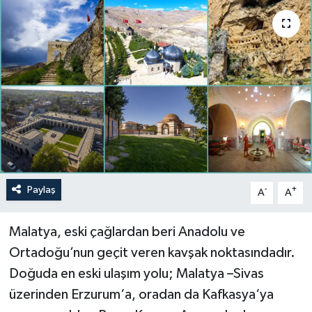
Politika
Sağlık
Spor
Teknoloji
Yaşam
Paylaş
-
+
A
A
Malatya, eski çağlardan beri Anadolu ve
Ortadoğu’nun geçit veren kavşak noktasındadır.
Doğuda en eski ulaşım yolu; Malatya –Sivas
üzerinden Erzurum‘a, oradan da Kafkasya‘ya