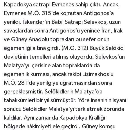
Kapadokya satrapı Evmenes sahip çıktı. Ancak,
Evmenes M.Ö. 315’de komutan Antigonos’a
yenildi. İskender’in Babil Satrapı Selevkos, uzun
savaşlardan sonra Antigonos’u yenince İran, Irak
ve Güney Anadolu toprakları bu sefer onun
egemenliği altına girdi. (M.Ö. 312) Büyük Selökid
devletinin temelleri atılmış oluyordu. Selevkos’un
Malatya’yı içerisine alan topraklarda da
egemenlik kurması, ancak rakibi Lisimakhos’u
M.Ö. 281’de yenilgiye uğratmasından sonra
gerçekleşmiştir. Selökidlerin Malatya’da
tahakkümleri bir yıl sürmüştür. Yöre insanının isyanı
sonucu Selökidler Malatya’yı terk etmek zorunda
kaldılar. Aynı zamanda Kapadokya Krallığı
bölgede hâkimiyeti ele geçirdi. Güney komşu