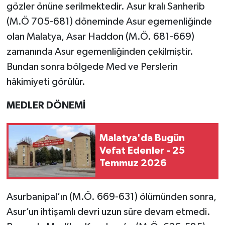
gözler önüne serilmektedir. Asur kralı Sanherib
(M.Ö 705-681) döneminde Asur egemenliğinde
olan Malatya, Asar Haddon (M.Ö. 681-669)
zamanında Asur egemenliğinden çekilmiştir.
Bundan sonra bölgede Med ve Perslerin
hâkimiyeti görülür.
MEDLER DÖNEMİ
Malatya'da Bugün
Vefat Edenler - 25
Temmuz 2026
Asurbanipal’ın (M.Ö. 669-631) ölümünden sonra,
Asur’un ihtişamlı devri uzun süre devam etmedi.