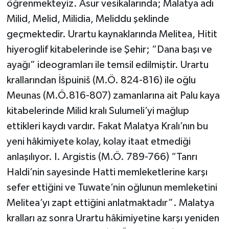
öğrenmekteyiz. Asur vesikalarında; Malatya adı
Milid, Melid, Milidia, Meliddu şeklinde
geçmektedir. Urartu kaynaklarında Melitea, Hitit
hiyeroglif kitabelerinde ise Şehir; “Dana başı ve
ayağı” ideogramları ile temsil edilmiştir. Urartu
krallarından İšpuiniš (M.Ö. 824-816) ile oğlu
Meunas (M.Ö.816-807) zamanlarına ait Palu kaya
kitabelerinde Milid kralı Sulumeli’yi mağlup
ettikleri kaydı vardır. Fakat Malatya Kralı’nın bu
yeni hâkimiyete kolay, kolay itaat etmediği
anlaşılıyor. I. Argistis (M.Ö. 789-766) “Tanrı
Haldi’nin sayesinde Hatti memleketlerine karşı
sefer ettiğini ve Tuwate’nin oğlunun memleketini
Melitea’yı zapt ettiğini anlatmaktadır”. Malatya
kralları az sonra Urartu hâkimiyetine karşı yeniden