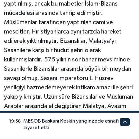
yaptırılmış, ancak bu mabetler İslam-Bizans
mücadelesi sırasında tahrip edilmiştir.
Müslümanlar tarafından yaptırılan cami ve
mescitler, Hıristiyanlarca aynı tarzda hareket
edilerek yıktırılmıştır. Bizanslılar, Malatya’yı
Sasanilere karşı bir hudut şehri olarak
kullanmışlardır. 575 yılının sonbahar mevsiminde
Sasanilerle Bizanslılar arasında büyük bir meydan
savaşı olmuş, Sasani imparatoru I. Hüsrev
yenilgiyi hazmedemeyerek intikam amacı ile şehri
yakıp yıkmıştır. Uzun süre Bizanslılar ve Müslüman
Araplar arasında el değiştiren Malatya, Avasım
şehirlerinin merkezi durumuna getirilmiştir.
MESOB Başkanı Keskin yangınzede esnafı
19:58
Anadolu’da Fırat’ın doğu kısmi Müslümanların ilk
ziyaret etti
istilası sırasında ele geçirilmiştir. Emeviler