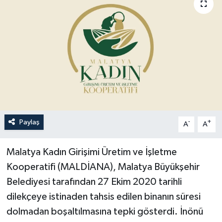
Politika
Sağlık
Spor
Teknoloji
Yaşam
Paylaş
-
+
A
A
Malatya Kadın Girişimi Üretim ve İşletme
Kooperatifi (MALDİANA), Malatya Büyükşehir
Belediyesi tarafından 27 Ekim 2020 tarihli
dilekçeye istinaden tahsis edilen binanın süresi
dolmadan boşaltılmasına tepki gösterdi. İnönü