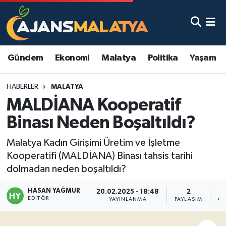
Asayiş
Malatya Nöbetçi Eczaneler
Gündem
Ekonomi
Malatya
Politika
Yaşam
Dünya
Malatya Hava Durumu
HABERLER
MALATYA
Eğitim
Malatya Namaz Vakitleri
MALDİANA Kooperatif
Ekonomi
Malatya Trafik Yoğunluk Haritası
Binası Neden Boşaltıldı?
Gündem
TFF 3.Lig 2.Grup Puan Durumu ve Fikstür
Malatya Kadın Girişimi Üretim ve İşletme
Kooperatifi (MALDİANA) Binası tahsis tarihi
Kadın
Tüm Manşetler
dolmadan neden boşaltıldı?
HASAN YAĞMUR
Kültür & Sanat
Son Dakika Haberleri
20.02.2025 - 18:48
2
EDITÖR
YAYINLANMA
PAYLAŞIM
OK
Magazin
Haber Arşivi