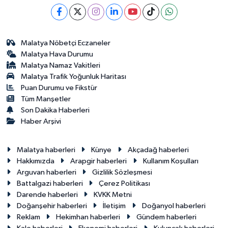
Malatya Nöbetçi Eczaneler
Malatya Hava Durumu
Malatya Namaz Vakitleri
Malatya Trafik Yoğunluk Haritası
Puan Durumu ve Fikstür
Tüm Manşetler
Son Dakika Haberleri
Haber Arşivi
Malatya haberleri
Künye
Akçadağ haberleri
Hakkımızda
Arapgir haberleri
Kullanım Koşulları
Arguvan haberleri
Gizlilik Sözleşmesi
Battalgazi haberleri
Çerez Politikası
Darende haberleri
KVKK Metni
Doğanşehir haberleri
İletişim
Doğanyol haberleri
Reklam
Hekimhan haberleri
Gündem haberleri