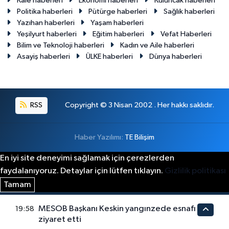
Kale haberleri
Ekonomi haberleri
Kuluncak haberleri
Politika haberleri
Pütürge haberleri
Sağlık haberleri
Yazıhan haberleri
Yaşam haberleri
Yeşilyurt haberleri
Eğitim haberleri
Vefat Haberleri
Bilim ve Teknoloji haberleri
Kadın ve Aile haberleri
Asayiş haberleri
ÜLKE haberleri
Dünya haberleri
RSS
Copyright © 3 Nisan 2002 . Her hakkı saklıdır.
Haber Yazılımı:
TE Bilişim
En iyi site deneyimi sağlamak için çerezlerden
faydalanıyoruz. Detaylar için lütfen tıklayın.
Gizlilik politikası
Tamam
MESOB Başkanı Keskin yangınzede esnafı
19:58
ziyaret etti