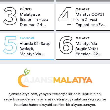
Bugün Çekiliyor
3
4
GÜNCEL
MALATYA
Malatya ve
Malatya COP31
İlçelerinin Hava
İklim Zirvesi
Durumu - 24
Toplantısına Ev
Temmuz 2026
Sahipliği Yaptı
5
6
EKONOMI
MALATYA
Altında Kâr Satışı
Malatya'da
Başladı,
Bugün Vefat
Malatya'da
Edenler - 22
Makas Ne
Temmuz 2026
Durumda?
ajansmalatya.com, yepyeni temasıyla sizleri buluştururken,
sadelik ve modernizmi bir araya getiriyor. Şatafattan kaçınıyor ve
insanlara haber okuyabilecekleri bir altyapı sunuyor.