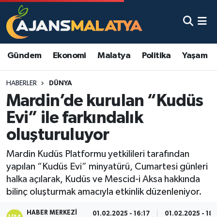
Asayiş
Malatya Nöbetçi Eczaneler
Gündem
Ekonomi
Malatya
Politika
Yaşam
Dünya
Malatya Hava Durumu
HABERLER
DÜNYA
Eğitim
Malatya Namaz Vakitleri
Mardin’de kurulan “Kudüs
Ekonomi
Malatya Trafik Yoğunluk Haritası
Evi” ile farkındalık
oluşturuluyor
Gündem
TFF 3.Lig 2.Grup Puan Durumu ve Fikstür
Mardin Kudüs Platformu yetkilileri tarafından
Kadın
Tüm Manşetler
yapılan “Kudüs Evi” minyatürü, Cumartesi günleri
halka açılarak, Kudüs ve Mescid-i Aksa hakkında
Kültür & Sanat
Son Dakika Haberleri
bilinç oluşturmak amacıyla etkinlik düzenleniyor.
Magazin
Haber Arşivi
HABER MERKEZI
01.02.2025 - 16:17
01.02.2025 - 18: