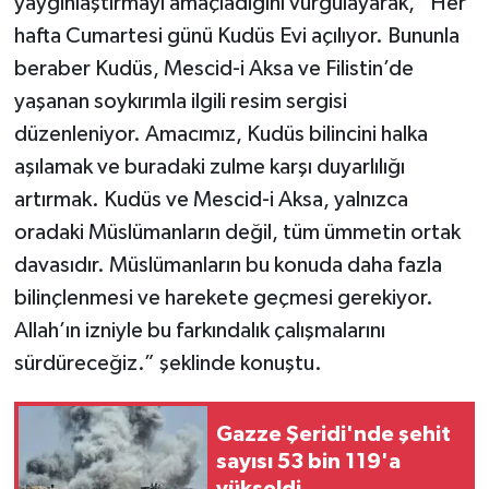
yaygınlaştırmayı amaçladığını vurgulayarak, “Her
hafta Cumartesi günü Kudüs Evi açılıyor. Bununla
beraber Kudüs, Mescid-i Aksa ve Filistin’de
yaşanan soykırımla ilgili resim sergisi
düzenleniyor. Amacımız, Kudüs bilincini halka
aşılamak ve buradaki zulme karşı duyarlılığı
artırmak. Kudüs ve Mescid-i Aksa, yalnızca
oradaki Müslümanların değil, tüm ümmetin ortak
davasıdır. Müslümanların bu konuda daha fazla
bilinçlenmesi ve harekete geçmesi gerekiyor.
Allah’ın izniyle bu farkındalık çalışmalarını
sürdüreceğiz.” şeklinde konuştu.
Gazze Şeridi'nde şehit
sayısı 53 bin 119'a