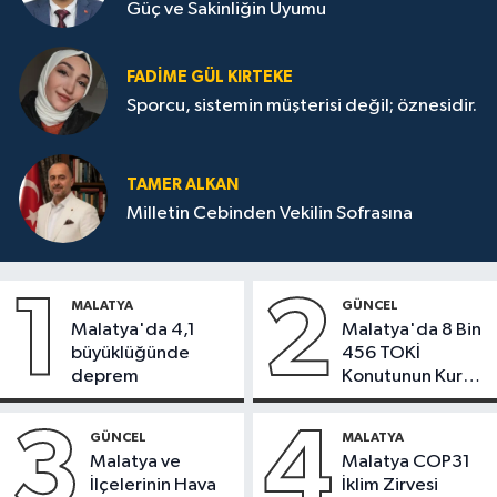
Güç ve Sakinliğin Uyumu
FADIME GÜL KIRTEKE
Sporcu, sistemin müşterisi değil; öznesidir.
TAMER ALKAN
Milletin Cebinden Vekilin Sofrasına
1
2
MALATYA
GÜNCEL
Malatya'da 4,1
Malatya'da 8 Bin
büyüklüğünde
456 TOKİ
deprem
Konutunun Kurası
Bugün Çekiliyor
3
4
GÜNCEL
MALATYA
Malatya ve
Malatya COP31
İlçelerinin Hava
İklim Zirvesi