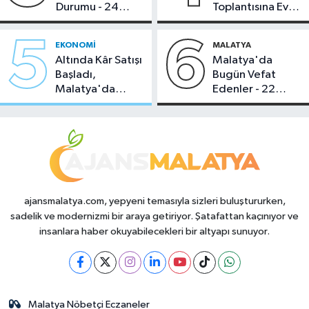
Durumu - 24
Toplantısına Ev
Temmuz 2026
Sahipliği Yaptı
5
6
EKONOMI
MALATYA
Altında Kâr Satışı
Malatya'da
Başladı,
Bugün Vefat
Malatya'da
Edenler - 22
Makas Ne
Temmuz 2026
Durumda?
ajansmalatya.com, yepyeni temasıyla sizleri buluştururken,
sadelik ve modernizmi bir araya getiriyor. Şatafattan kaçınıyor ve
insanlara haber okuyabilecekleri bir altyapı sunuyor.
Malatya Nöbetçi Eczaneler