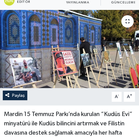
EDITÖR
YAYINLANMA
GÜNCELLEME
Politika
Sağlık
Spor
Teknoloji
Yaşam
Paylaş
-
+
A
A
Mardin 15 Temmuz Parkı’nda kurulan “Kudüs Evi”
minyatürü ile Kudüs bilincini artırmak ve Filistin
davasına destek sağlamak amacıyla her hafta