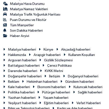
Malatya Hava Durumu
Malatya Namaz Vakitleri
Malatya Trafik Yoğunluk Haritası
Puan Durumu ve Fikstür
Tüm Manşetler
Son Dakika Haberleri
Haber Arşivi
Malatya haberleri
Künye
Akçadağ haberleri
Hakkımızda
Arapgir haberleri
Kullanım Koşulları
Arguvan haberleri
Gizlilik Sözleşmesi
Battalgazi haberleri
Çerez Politikası
Darende haberleri
KVKK Metni
Doğanşehir haberleri
İletişim
Doğanyol haberleri
Reklam
Hekimhan haberleri
Gündem haberleri
Kale haberleri
Ekonomi haberleri
Kuluncak haberleri
Politika haberleri
Pütürge haberleri
Sağlık haberleri
Yazıhan haberleri
Yaşam haberleri
Yeşilyurt haberleri
Eğitim haberleri
Vefat Haberleri
Bilim ve Teknoloji haberleri
Kadın ve Aile haberleri