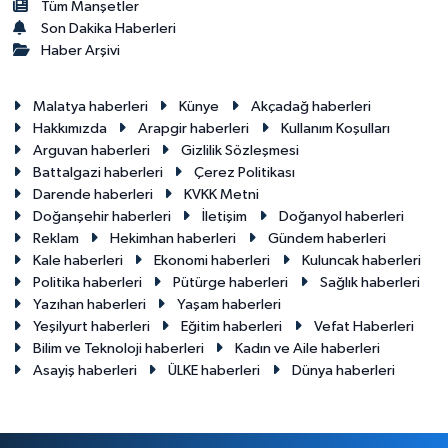
Tüm Manşetler
Son Dakika Haberleri
Haber Arşivi
Malatya haberleri
Künye
Akçadağ haberleri
Hakkımızda
Arapgir haberleri
Kullanım Koşulları
Arguvan haberleri
Gizlilik Sözleşmesi
Battalgazi haberleri
Çerez Politikası
Darende haberleri
KVKK Metni
Doğanşehir haberleri
İletişim
Doğanyol haberleri
Reklam
Hekimhan haberleri
Gündem haberleri
Kale haberleri
Ekonomi haberleri
Kuluncak haberleri
Politika haberleri
Pütürge haberleri
Sağlık haberleri
Yazıhan haberleri
Yaşam haberleri
Yeşilyurt haberleri
Eğitim haberleri
Vefat Haberleri
Bilim ve Teknoloji haberleri
Kadın ve Aile haberleri
Asayiş haberleri
ÜLKE haberleri
Dünya haberleri