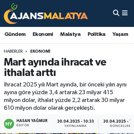
Asayiş
Malatya Nöbetçi Eczaneler
Gündem
Ekonomi
Malatya
Politika
Yaşam
Dünya
Malatya Hava Durumu
HABERLER
EKONOMI
Eğitim
Malatya Namaz Vakitleri
Mart ayında ihracat ve
Ekonomi
Malatya Trafik Yoğunluk Haritası
ithalat arttı
Gündem
TFF 3.Lig 2.Grup Puan Durumu ve Fikstür
İhracat 2025 yılı Mart ayında, bir önceki yılın aynı
ayına göre yüzde 3,4 artarak 23 milyar 415
Kadın
Tüm Manşetler
milyon dolar, ithalat yüzde 2,2 artarak 30 milyar
610 milyon dolar olarak gerçekleşti.
Kültür & Sanat
Son Dakika Haberleri
HASAN YAĞMUR
30.04.2025 - 10:33
30.04.2025 - 1
EDITÖR
YAYINLANMA
GÜNCELLEME
Magazin
Haber Arşivi