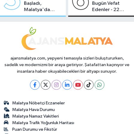
5
6
Başladı,
Bugün Vefat
Malatya'da
Edenler - 22
Makas Ne
Temmuz 2026
Durumda?
ajansmalatya.com, yepyeni temasıyla sizleri buluştururken,
sadelik ve modernizmi bir araya getiriyor. Şatafattan kaçınıyor ve
insanlara haber okuyabilecekleri bir altyapı sunuyor.
Malatya Nöbetçi Eczaneler
Malatya Hava Durumu
Malatya Namaz Vakitleri
Malatya Trafik Yoğunluk Haritası
Puan Durumu ve Fikstür