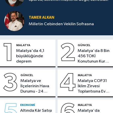
TAMER ALKAN
Milletin Cebinden Vekilin Sofrasına
1
2
MALATYA
GÜNCEL
Malatya'da 4,1
Malatya'da 8 Bin
büyüklüğünde
456 TOKİ
deprem
Konutunun Kurası
Bugün Çekiliyor
3
4
GÜNCEL
MALATYA
Malatya ve
Malatya COP31
İlçelerinin Hava
İklim Zirvesi
Durumu - 24
Toplantısına Ev
Temmuz 2026
Sahipliği Yaptı
EKONOMI
MALATYA
Altında Kâr Satışı
Malatya'da