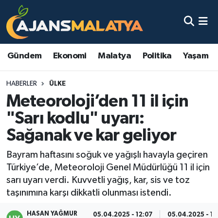
Asayiş
Malatya Nöbetçi Eczaneler
Gündem
Ekonomi
Malatya
Politika
Yaşam
Dünya
Malatya Hava Durumu
HABERLER
ÜLKE
Eğitim
Malatya Namaz Vakitleri
Meteoroloji’den 11 il için
Ekonomi
Malatya Trafik Yoğunluk Haritası
"Sarı kodlu" uyarı:
Sağanak ve kar geliyor
Gündem
TFF 3.Lig 2.Grup Puan Durumu ve Fikstür
Bayram haftasını soğuk ve yağışlı havayla geçiren
Kadın
Tüm Manşetler
Türkiye’de, Meteoroloji Genel Müdürlüğü 11 il için
sarı uyarı verdi. Kuvvetli yağış, kar, sis ve toz
Kültür & Sanat
Son Dakika Haberleri
taşınımına karşı dikkatli olunması istendi.
Magazin
Haber Arşivi
HASAN YAĞMUR
05.04.2025 - 12:07
05.04.2025 - 17