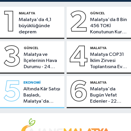
1
2
MALATYA
GÜNCEL
Malatya'da 4,1
Malatya'da 8 Bin
büyüklüğünde
456 TOKİ
deprem
Konutunun Kurası
Bugün Çekiliyor
3
4
GÜNCEL
MALATYA
Malatya ve
Malatya COP31
İlçelerinin Hava
İklim Zirvesi
Durumu - 24
Toplantısına Ev
Temmuz 2026
Sahipliği Yaptı
5
6
EKONOMI
MALATYA
Altında Kâr Satışı
Malatya'da
Başladı,
Bugün Vefat
Malatya'da
Edenler - 22
Makas Ne
Temmuz 2026
Durumda?