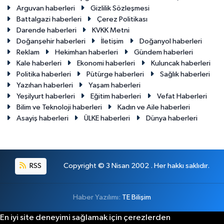
Arguvan haberleri
Gizlilik Sözleşmesi
Battalgazi haberleri
Çerez Politikası
Darende haberleri
KVKK Metni
Doğanşehir haberleri
İletişim
Doğanyol haberleri
Reklam
Hekimhan haberleri
Gündem haberleri
Kale haberleri
Ekonomi haberleri
Kuluncak haberleri
Politika haberleri
Pütürge haberleri
Sağlık haberleri
Yazıhan haberleri
Yaşam haberleri
Yeşilyurt haberleri
Eğitim haberleri
Vefat Haberleri
Bilim ve Teknoloji haberleri
Kadın ve Aile haberleri
Asayiş haberleri
ÜLKE haberleri
Dünya haberleri
RSS
Copyright © 3 Nisan 2002 . Her hakkı saklıdır.
Haber Yazılımı:
TE Bilişim
En iyi site deneyimi sağlamak için çerezlerden