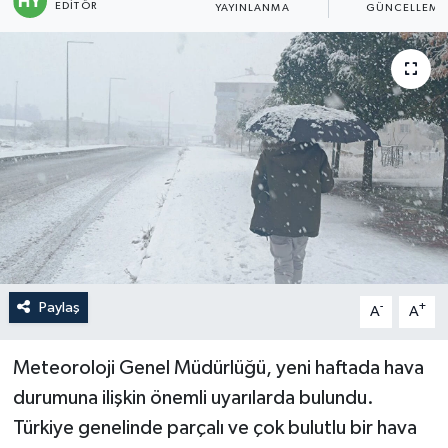
EDITÖR
YAYINLANMA
GÜNCELLEME
Politika
Sağlık
Spor
Teknoloji
Yaşam
Paylaş
-
+
A
A
Meteoroloji Genel Müdürlüğü, yeni haftada hava
durumuna ilişkin önemli uyarılarda bulundu.
Türkiye genelinde parçalı ve çok bulutlu bir hava