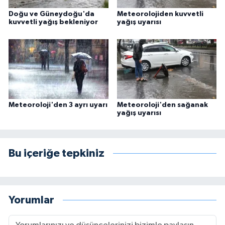
Doğu ve Güneydoğu'da
Meteorolojiden kuvvetli
kuvvetli yağış bekleniyor
yağış uyarısı
Meteoroloji'den 3 ayrı uyarı
Meteoroloji'den sağanak
yağış uyarısı
Bu içeriğe tepkiniz
Yorumlar