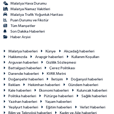
Malatya Hava Durumu
Malatya Namaz Vakitleri
Malatya Trafik Yoğunluk Haritası
Puan Durumu ve Fikstür
Tüm Manşetler
Son Dakika Haberleri
Haber Arşivi
Malatya haberleri
Künye
Akçadağ haberleri
Hakkımızda
Arapgir haberleri
Kullanım Koşulları
Arguvan haberleri
Gizlilik Sözleşmesi
Battalgazi haberleri
Çerez Politikası
Darende haberleri
KVKK Metni
Doğanşehir haberleri
İletişim
Doğanyol haberleri
Reklam
Hekimhan haberleri
Gündem haberleri
Kale haberleri
Ekonomi haberleri
Kuluncak haberleri
Politika haberleri
Pütürge haberleri
Sağlık haberleri
Yazıhan haberleri
Yaşam haberleri
Yeşilyurt haberleri
Eğitim haberleri
Vefat Haberleri
Bilim ve Teknoloji haberleri
Kadın ve Aile haberleri