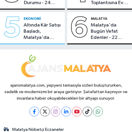
Durumu - 24
Toplantısına Ev
Temmuz 2026
Sahipliği Yaptı
5
6
EKONOMI
MALATYA
Altında Kâr Satışı
Malatya'da
Başladı,
Bugün Vefat
Malatya'da
Edenler - 22
Makas Ne
Temmuz 2026
Durumda?
ajansmalatya.com, yepyeni temasıyla sizleri buluştururken,
sadelik ve modernizmi bir araya getiriyor. Şatafattan kaçınıyor ve
insanlara haber okuyabilecekleri bir altyapı sunuyor.
Malatya Nöbetçi Eczaneler