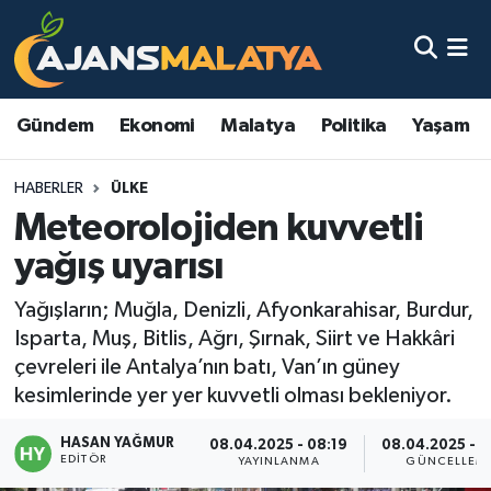
Asayiş
Malatya Nöbetçi Eczaneler
Gündem
Ekonomi
Malatya
Politika
Yaşam
Dünya
Malatya Hava Durumu
HABERLER
ÜLKE
Eğitim
Malatya Namaz Vakitleri
Meteorolojiden kuvvetli
Ekonomi
Malatya Trafik Yoğunluk Haritası
yağış uyarısı
Gündem
TFF 3.Lig 2.Grup Puan Durumu ve Fikstür
Yağışların; Muğla, Denizli, Afyonkarahisar, Burdur,
Isparta, Muş, Bitlis, Ağrı, Şırnak, Siirt ve Hakkâri
Kadın
Tüm Manşetler
çevreleri ile Antalya’nın batı, Van’ın güney
kesimlerinde yer yer kuvvetli olması bekleniyor.
Kültür & Sanat
Son Dakika Haberleri
HASAN YAĞMUR
08.04.2025 - 08:19
08.04.2025 - 1
EDITÖR
YAYINLANMA
GÜNCELLEM
Magazin
Haber Arşivi