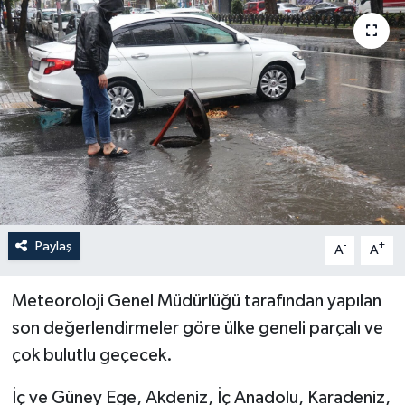
Politika
Sağlık
Spor
Teknoloji
Yaşam
Paylaş
-
+
A
A
Meteoroloji Genel Müdürlüğü tarafından yapılan
son değerlendirmeler göre ülke geneli parçalı ve
çok bulutlu geçecek.
İç ve Güney Ege, Akdeniz, İç Anadolu, Karadeniz,