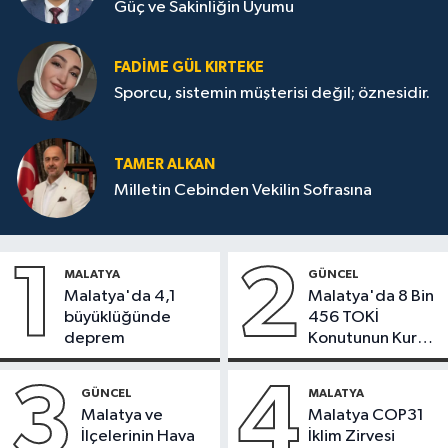
Güç ve Sakinliğin Uyumu
FADIME GÜL KIRTEKE
Sporcu, sistemin müşterisi değil; öznesidir.
TAMER ALKAN
Milletin Cebinden Vekilin Sofrasına
1
2
MALATYA
GÜNCEL
Malatya'da 4,1
Malatya'da 8 Bin
büyüklüğünde
456 TOKİ
deprem
Konutunun Kurası
Bugün Çekiliyor
3
4
GÜNCEL
MALATYA
Malatya ve
Malatya COP31
İlçelerinin Hava
İklim Zirvesi