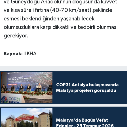
ve Güneydoğu Anadolu'nun doğusunda kuvvetli
ve kısa süreli fırtına (40-70 km/saat) şeklinde
esmesi beklendiğinden yaşanabilecek
olumsuzluklara karşı dikkatli ve tedbirli olunması
gerekiyor.
Kaynak:
İLKHA
COP31 Antalya buluşmasında
Malatya projeleri görüşüldü
Malatya'da Bugün Vefat
Edenler - 25 Temmuz 2026