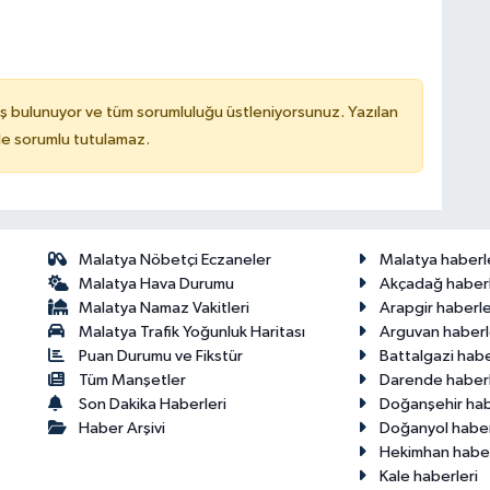
ş bulunuyor ve tüm sorumluluğu üstleniyorsunuz. Yazılan
de sorumlu tutulamaz.
Malatya Nöbetçi Eczaneler
Malatya haberl
Malatya Hava Durumu
Akçadağ haberl
Malatya Namaz Vakitleri
Arapgir haberle
Malatya Trafik Yoğunluk Haritası
Arguvan haberl
Puan Durumu ve Fikstür
Battalgazi habe
Tüm Manşetler
Darende haberl
Son Dakika Haberleri
Doğanşehir hab
Haber Arşivi
Doğanyol haber
Hekimhan haber
Kale haberleri