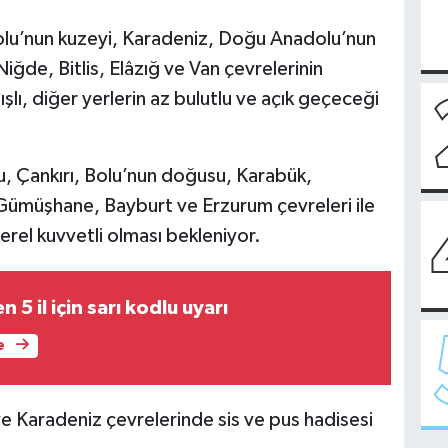
olu’nun kuzeyi, Karadeniz, Doğu Anadolu’nun
iğde, Bitlis, Elâzığ ve Van çevrelerinin
lı, diğer yerlerin az bulutlu ve açık geçeceği
u, Çankırı, Bolu’nun doğusu, Karabük,
müşhane, Bayburt ve Erzurum çevreleri ile
rel kuvvetli olması bekleniyor.
5 il için sarı kodlu uyarı
e
 Karadeniz çevrelerinde sis ve pus hadisesi