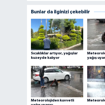
Bunlar da ilginizi çekebilir
Sıcaklıklar artıyor, yağışlar
Meteorolo
kuzeyde kalıyor
yağış uyar
Meteorolojiden kuvvetli
Meteoroloj
yağış uyarısı