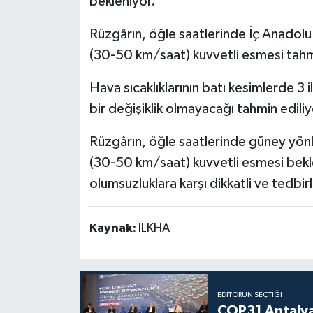
bekleniyor.
Rüzgârın, öğle saatlerinde İç Anadol
(30-50 km/saat) kuvvetli esmesi tahmi
Hava sıcaklıklarının batı kesimlerde 3 
bir değişiklik olmayacağı tahmin ediliy
Rüzgârın, öğle saatlerinde güney yön
(30-50 km/saat) kuvvetli esmesi bekl
olumsuzluklara karşı dikkatli ve tedbir
Kaynak:
İLKHA
EDITÖRÜN SEÇTIĞI
COP31 Antalya