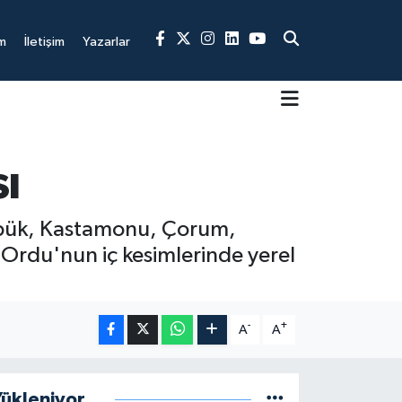
m
İletişim
Yazarlar
ı
rabük, Kastamonu, Çorum,
Ordu'nun iç kesimlerinde yerel
-
+
A
A
ükleniyor...