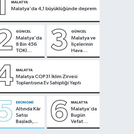
1
MALATYA
Malatya'da 4,1 büyüklüğünde deprem
2
3
GÜNCEL
GÜNCEL
Malatya'da
Malatya ve
8 Bin 456
İlçelerinin
TOKİ
Hava
Konutunun
Durumu -
Kurası
24
4
Bugün
Temmuz
MALATYA
Çekiliyor
2026
Malatya COP31 İklim Zirvesi
Toplantısına Ev Sahipliği Yaptı
5
6
EKONOMI
MALATYA
Altında Kâr
Malatya'da
Satışı
Bugün
Başladı,
Vefat
Malatya'da
Edenler -