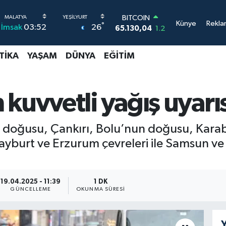
65.130,04
1.2
DOLAR
Künye
Rekla
°
26
İmsak
03:52
47,7106
0.17
EURO
55,1652
0.27
TIKA
YAŞAM
DÜNYA
EĞITIM
STERLİN
64,4046
0.35
GRAM ALTIN
6648.99
2.59
kuvvetli yağış uyarıs
BİST100
13.773
-19
ve doğusu, Çankırı, Bolu’nun doğusu, Ka
burt ve Erzurum çevreleri ile Samsun ve 
19.04.2025 - 11:39
1 DK
GÜNCELLEME
OKUNMA SÜRESI
Y