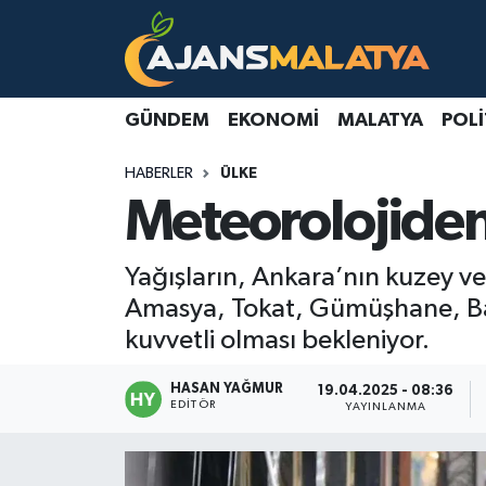
Asayiş
Malatya Nöbetçi Eczaneler
GÜNDEM
EKONOMI
MALATYA
POLI
Dünya
Malatya Hava Durumu
HABERLER
ÜLKE
Eğitim
Malatya Namaz Vakitleri
Meteorolojiden 
Ekonomi
Malatya Trafik Yoğunluk Haritası
Yağışların, Ankara’nın kuzey 
Gündem
TFF 3.Lig 2.Grup Puan Durumu ve Fikstür
Amasya, Tokat, Gümüşhane, Bay
kuvvetli olması bekleniyor.
Kadın
Tüm Manşetler
HASAN YAĞMUR
19.04.2025 - 08:36
EDITÖR
YAYINLANMA
Kültür & Sanat
Son Dakika Haberleri
Magazin
Haber Arşivi