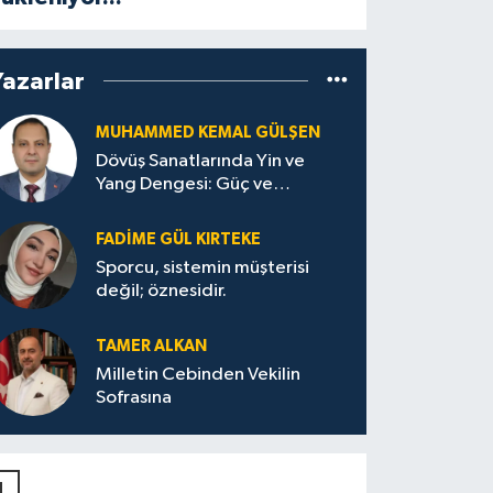
Yazarlar
MUHAMMED KEMAL GÜLŞEN
Dövüş Sanatlarında Yin ve
Yang Dengesi: Güç ve
Sakinliğin Uyumu
FADIME GÜL KIRTEKE
Sporcu, sistemin müşterisi
değil; öznesidir.
TAMER ALKAN
Milletin Cebinden Vekilin
Sofrasına