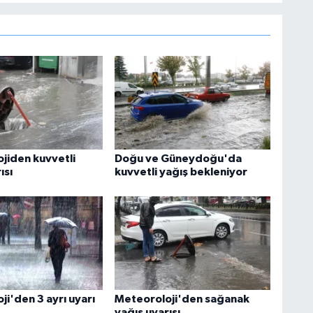
jiden kuvvetli
Doğu ve Güneydoğu'da
ısı
kuvvetli yağış bekleniyor
i'den 3 ayrı uyarı
Meteoroloji'den sağanak
yağış uyarısı