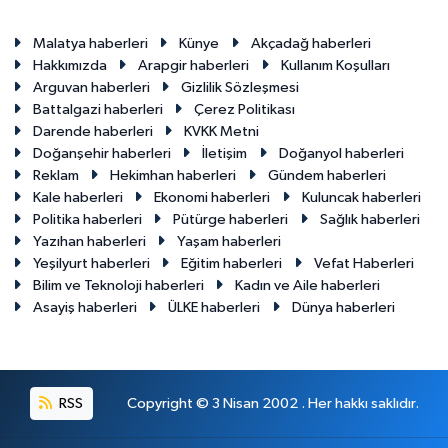
Malatya haberleri
Künye
Akçadağ haberleri
Hakkımızda
Arapgir haberleri
Kullanım Koşulları
Arguvan haberleri
Gizlilik Sözleşmesi
Battalgazi haberleri
Çerez Politikası
Darende haberleri
KVKK Metni
Doğanşehir haberleri
İletişim
Doğanyol haberleri
Reklam
Hekimhan haberleri
Gündem haberleri
Kale haberleri
Ekonomi haberleri
Kuluncak haberleri
Politika haberleri
Pütürge haberleri
Sağlık haberleri
Yazıhan haberleri
Yaşam haberleri
Yeşilyurt haberleri
Eğitim haberleri
Vefat Haberleri
Bilim ve Teknoloji haberleri
Kadın ve Aile haberleri
Asayiş haberleri
ÜLKE haberleri
Dünya haberleri
RSS
Copyright © 3 Nisan 2002 . Her hakkı saklıdır.