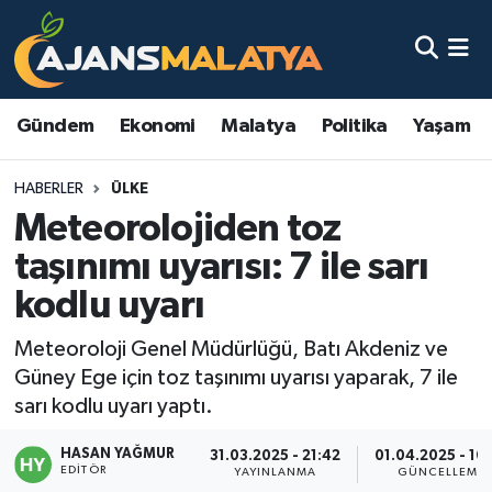
Asayiş
Malatya Nöbetçi Eczaneler
Gündem
Ekonomi
Malatya
Politika
Yaşam
Dünya
Malatya Hava Durumu
HABERLER
ÜLKE
Eğitim
Malatya Namaz Vakitleri
Meteorolojiden toz
Ekonomi
Malatya Trafik Yoğunluk Haritası
taşınımı uyarısı: 7 ile sarı
kodlu uyarı
Gündem
TFF 3.Lig 2.Grup Puan Durumu ve Fikstür
Meteoroloji Genel Müdürlüğü, Batı Akdeniz ve
Kadın
Tüm Manşetler
Güney Ege için toz taşınımı uyarısı yaparak, 7 ile
sarı kodlu uyarı yaptı.
Kültür & Sanat
Son Dakika Haberleri
HASAN YAĞMUR
31.03.2025 - 21:42
01.04.2025 - 10
EDITÖR
Magazin
Haber Arşivi
YAYINLANMA
GÜNCELLEME