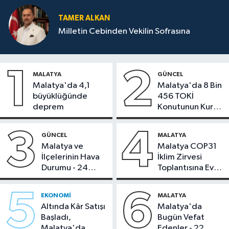
TAMER ALKAN
Milletin Cebinden Vekilin Sofrasına
1
2
MALATYA
GÜNCEL
Malatya'da 4,1
Malatya'da 8 Bin
büyüklüğünde
456 TOKİ
deprem
Konutunun Kurası
Bugün Çekiliyor
3
4
GÜNCEL
MALATYA
Malatya ve
Malatya COP31
İlçelerinin Hava
İklim Zirvesi
Durumu - 24
Toplantısına Ev
Temmuz 2026
Sahipliği Yaptı
5
6
EKONOMI
MALATYA
Altında Kâr Satışı
Malatya'da
Başladı,
Bugün Vefat
Malatya'da
Edenler - 22