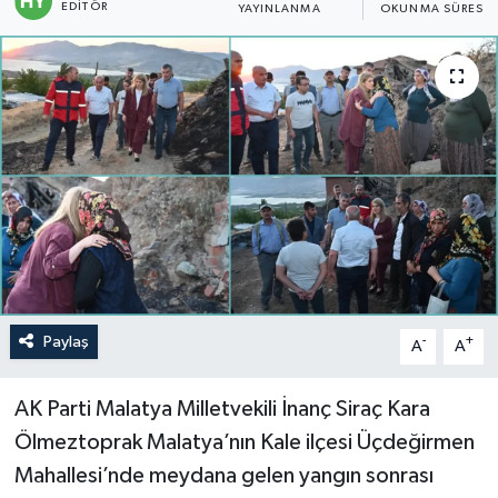
EDITÖR
YAYINLANMA
OKUNMA SÜRESI
Politika
Sağlık
Spor
Teknoloji
Yaşam
Paylaş
-
+
A
A
AK Parti Malatya Milletvekili İnanç Siraç Kara
Ölmeztoprak Malatya’nın Kale ilçesi Üçdeğirmen
Mahallesi’nde meydana gelen yangın sonrası