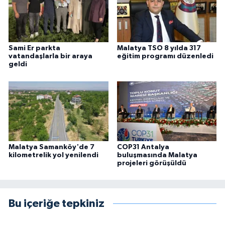
Sami Er parkta
Malatya TSO 8 yılda 317
vatandaşlarla bir araya
eğitim programı düzenledi
geldi
Malatya Samanköy'de 7
COP31 Antalya
kilometrelik yol yenilendi
buluşmasında Malatya
projeleri görüşüldü
Bu içeriğe tepkiniz