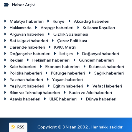
Haber Arşivi
Malatya haberleri
Künye
Akçadağ haberleri
Hakkımızda
Arapgir haberleri
Kullanım Koşulları
Arguvan haberleri
Gizlilik Sözleşmesi
Battalgazi haberleri
Çerez Politikası
Darende haberleri
KVKK Metni
Doğanşehir haberleri
İletişim
Doğanyol haberleri
Reklam
Hekimhan haberleri
Gündem haberleri
Kale haberleri
Ekonomi haberleri
Kuluncak haberleri
Politika haberleri
Pütürge haberleri
Sağlık haberleri
Yazıhan haberleri
Yaşam haberleri
Yeşilyurt haberleri
Eğitim haberleri
Vefat Haberleri
Bilim ve Teknoloji haberleri
Kadın ve Aile haberleri
Asayiş haberleri
ÜLKE haberleri
Dünya haberleri
RSS
Copyright © 3 Nisan 2002 . Her hakkı saklıdır.