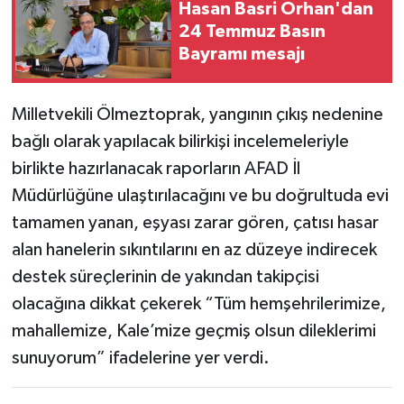
Hasan Basri Orhan'dan
24 Temmuz Basın
Bayramı mesajı
Milletvekili Ölmeztoprak, yangının çıkış nedenine
bağlı olarak yapılacak bilirkişi incelemeleriyle
birlikte hazırlanacak raporların AFAD İl
Müdürlüğüne ulaştırılacağını ve bu doğrultuda evi
tamamen yanan, eşyası zarar gören, çatısı hasar
alan hanelerin sıkıntılarını en az düzeye indirecek
destek süreçlerinin de yakından takipçisi
olacağına dikkat çekerek “Tüm hemşehrilerimize,
mahallemize, Kale’mize geçmiş olsun dileklerimi
sunuyorum” ifadelerine yer verdi.