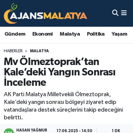
Asayiş
Malatya Nöbetçi Eczaneler
Gündem
Ekonomi
Malatya
Politika
Yaşam
Dünya
Malatya Hava Durumu
HABERLER
MALATYA
Eğitim
Malatya Namaz Vakitleri
Mv Ölmeztoprak’tan
Ekonomi
Malatya Trafik Yoğunluk Haritası
Kale’deki Yangın Sonrası
İnceleme
Gündem
TFF 3.Lig 2.Grup Puan Durumu ve Fikstür
AK Parti Malatya Milletvekili Ölmeztoprak,
Kadın
Tüm Manşetler
Kale’deki yangın sonrası bölgeyi ziyaret edip
vatandaşlara destek süreçlerini takip edeceğini
Kültür & Sanat
Son Dakika Haberleri
belirtti.
Magazin
Haber Arşivi
HASAN YAĞMUR
17.06.2025 - 14:50
1 DK