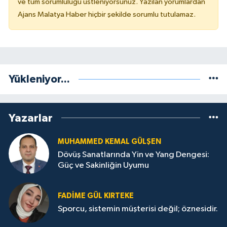
ve tüm sorumluluğu üstleniyorsunuz. Yazılan yorumlardan
Ajans Malatya Haber hiçbir şekilde sorumlu tutulamaz.
Yükleniyor...
Yazarlar
MUHAMMED KEMAL GÜLŞEN
Dövüş Sanatlarında Yin ve Yang Dengesi:
Güç ve Sakinliğin Uyumu
FADIME GÜL KIRTEKE
Sporcu, sistemin müşterisi değil; öznesidir.