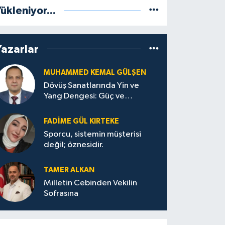
ükleniyor...
Yazarlar
MUHAMMED KEMAL GÜLŞEN
Dövüş Sanatlarında Yin ve
Yang Dengesi: Güç ve
Sakinliğin Uyumu
FADIME GÜL KIRTEKE
Sporcu, sistemin müşterisi
değil; öznesidir.
TAMER ALKAN
Milletin Cebinden Vekilin
Sofrasına