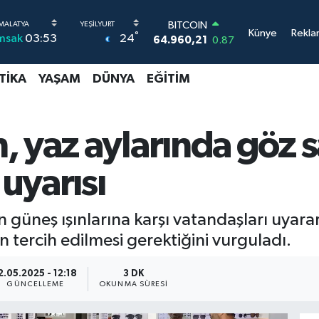
DOLAR
Künye
Rekla
°
24
msak
03:53
47,7436
0.18
EURO
55,2510
0.32
TIKA
YAŞAM
DÜNYA
EĞITIM
STERLİN
64,4811
0.38
GRAM ALTIN
6648.99
2.59
 yaz aylarında göz sa
BİST100
13.773
-19
uyarısı
BITCOIN
64.960,21
0.87
n güneş ışınlarına karşı vatandaşları uyara
 tercih edilmesi gerektiğini vurguladı.
2.05.2025 - 12:18
3 DK
GÜNCELLEME
OKUNMA SÜRESI