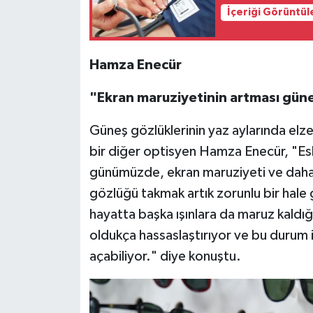
İçeriği Görüntül
Hamza Enecür
"Ekran maruziyetinin artması güne
Güneş gözlüklerinin yaz aylarında elz
bir diğer optisyen Hamza Enecür, "Eski
günümüzde, ekran maruziyeti ve daha 
gözlüğü takmak artık zorunlu bir hale ge
hayatta başka ışınlara da maruz kaldığım
oldukça hassaslaştırıyor ve bu durum il
açabiliyor." diye konuştu.