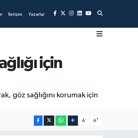
m
İletişim
Yazarlar
ğlığı için
rak, göz sağlığını korumak için
-
+
A
A