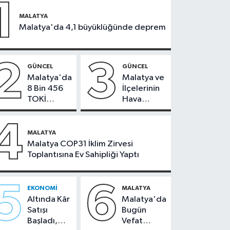
1
MALATYA
Malatya'da 4,1 büyüklüğünde deprem
2
3
GÜNCEL
GÜNCEL
Malatya'da
Malatya ve
8 Bin 456
İlçelerinin
TOKİ
Hava
Konutunun
Durumu -
Kurası
24
4
Bugün
Temmuz
MALATYA
Çekiliyor
2026
Malatya COP31 İklim Zirvesi
Toplantısına Ev Sahipliği Yaptı
5
6
EKONOMI
MALATYA
Altında Kâr
Malatya'da
Satışı
Bugün
Başladı,
Vefat