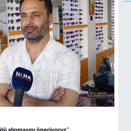
ü alınmasını öneriyoruz
"