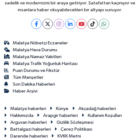
sadelik ve modernizmi bir araya getiriyor. Şatafattan kaçınıyor ve
insanlara haber okuyabilecekleri bir altyapı sunuyor.
Malatya Nöbetçi Eczaneler
Malatya Hava Durumu
Malatya Namaz Vakitleri
Malatya Trafik Yoğunluk Haritası
Puan Durumu ve Fikstür
Tüm Manşetler
Son Dakika Haberleri
Haber Arşivi
Malatya haberleri
Künye
Akçadağ haberleri
Hakkımızda
Arapgir haberleri
Kullanım Koşulları
Arguvan haberleri
Gizlilik Sözleşmesi
Battalgazi haberleri
Çerez Politikası
Darende haberleri
KVKK Metni