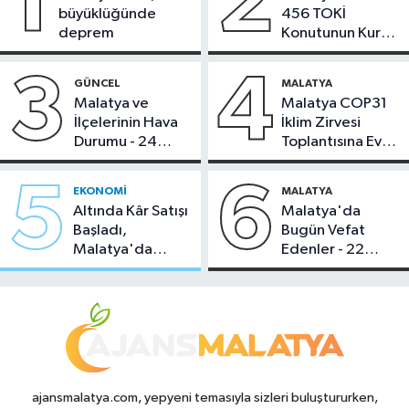
1
2
büyüklüğünde
456 TOKİ
deprem
Konutunun Kurası
Bugün Çekiliyor
3
4
GÜNCEL
MALATYA
Malatya ve
Malatya COP31
İlçelerinin Hava
İklim Zirvesi
Durumu - 24
Toplantısına Ev
Temmuz 2026
Sahipliği Yaptı
5
6
EKONOMI
MALATYA
Altında Kâr Satışı
Malatya'da
Başladı,
Bugün Vefat
Malatya'da
Edenler - 22
Makas Ne
Temmuz 2026
Durumda?
ajansmalatya.com, yepyeni temasıyla sizleri buluştururken,