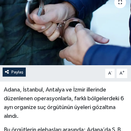
Politika
Sağlık
Spor
Teknoloji
Yaşam
Paylaş
-
+
A
A
Adana, İstanbul, Antalya ve İzmir illerinde
düzenlenen operasyonlarla, farklı bölgelerdeki 6
ayrı organize suç örgütünün üyeleri gözaltına
alındı.
Bu örgütlerin elebaşları arasında; Adana’da S.B,