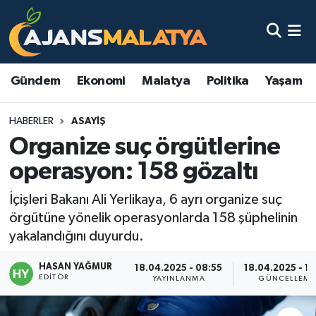
Asayiş
Malatya Nöbetçi Eczaneler
Gündem
Ekonomi
Malatya
Politika
Yaşam
Dünya
Malatya Hava Durumu
HABERLER
ASAYIŞ
Eğitim
Malatya Namaz Vakitleri
Organize suç örgütlerine
Ekonomi
Malatya Trafik Yoğunluk Haritası
operasyon: 158 gözaltı
Gündem
TFF 3.Lig 2.Grup Puan Durumu ve Fikstür
İçişleri Bakanı Ali Yerlikaya, 6 ayrı organize suç
örgütüne yönelik operasyonlarda 158 şüphelinin
Kadın
Tüm Manşetler
yakalandığını duyurdu.
HASAN YAĞMUR
Kültür & Sanat
Son Dakika Haberleri
18.04.2025 - 08:55
18.04.2025 - 14
EDITÖR
YAYINLANMA
GÜNCELLEME
Magazin
Haber Arşivi