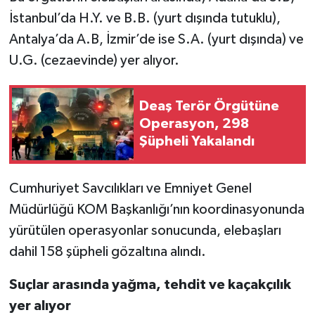
İstanbul’da H.Y. ve B.B. (yurt dışında tutuklu),
Antalya’da A.B, İzmir’de ise S.A. (yurt dışında) ve
U.G. (cezaevinde) yer alıyor.
Deaş Terör Örgütüne
Operasyon, 298
Şüpheli Yakalandı
Cumhuriyet Savcılıkları ve Emniyet Genel
Müdürlüğü KOM Başkanlığı’nın koordinasyonunda
yürütülen operasyonlar sonucunda, elebaşları
dahil 158 şüpheli gözaltına alındı.
Suçlar arasında yağma, tehdit ve kaçakçılık
yer alıyor