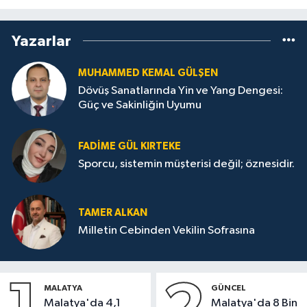
Yazarlar
MUHAMMED KEMAL GÜLŞEN
Dövüş Sanatlarında Yin ve Yang Dengesi:
Güç ve Sakinliğin Uyumu
FADIME GÜL KIRTEKE
Sporcu, sistemin müşterisi değil; öznesidir.
TAMER ALKAN
Milletin Cebinden Vekilin Sofrasına
MALATYA
GÜNCEL
Malatya'da 4,1
Malatya'da 8 Bin