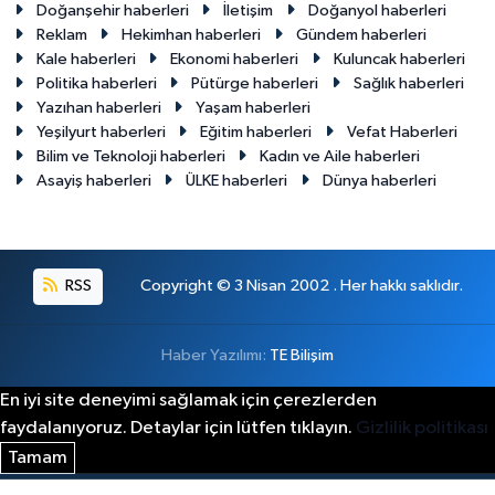
Doğanşehir haberleri
İletişim
Doğanyol haberleri
Reklam
Hekimhan haberleri
Gündem haberleri
Kale haberleri
Ekonomi haberleri
Kuluncak haberleri
Politika haberleri
Pütürge haberleri
Sağlık haberleri
Yazıhan haberleri
Yaşam haberleri
Yeşilyurt haberleri
Eğitim haberleri
Vefat Haberleri
Bilim ve Teknoloji haberleri
Kadın ve Aile haberleri
Asayiş haberleri
ÜLKE haberleri
Dünya haberleri
RSS
Copyright © 3 Nisan 2002 . Her hakkı saklıdır.
Haber Yazılımı:
TE Bilişim
En iyi site deneyimi sağlamak için çerezlerden
faydalanıyoruz. Detaylar için lütfen tıklayın.
Gizlilik politikası
Tamam