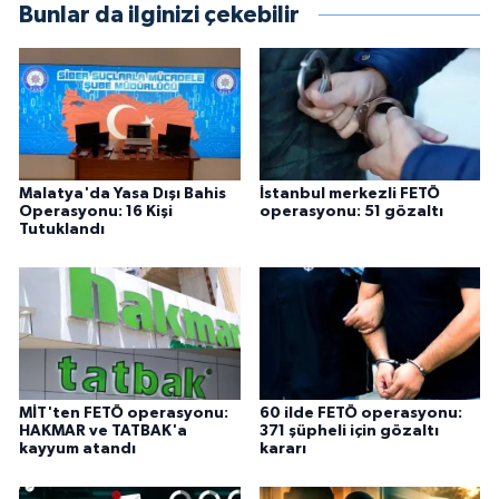
Bunlar da ilginizi çekebilir
Malatya'da Yasa Dışı Bahis
İstanbul merkezli FETÖ
Operasyonu: 16 Kişi
operasyonu: 51 gözaltı
Tutuklandı
MİT'ten FETÖ operasyonu:
60 ilde FETÖ operasyonu:
HAKMAR ve TATBAK'a
371 şüpheli için gözaltı
kayyum atandı
kararı