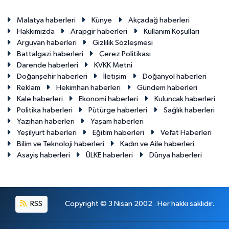
Malatya haberleri
Künye
Akçadağ haberleri
Hakkımızda
Arapgir haberleri
Kullanım Koşulları
Arguvan haberleri
Gizlilik Sözleşmesi
Battalgazi haberleri
Çerez Politikası
Darende haberleri
KVKK Metni
Doğanşehir haberleri
İletişim
Doğanyol haberleri
Reklam
Hekimhan haberleri
Gündem haberleri
Kale haberleri
Ekonomi haberleri
Kuluncak haberleri
Politika haberleri
Pütürge haberleri
Sağlık haberleri
Yazıhan haberleri
Yaşam haberleri
Yeşilyurt haberleri
Eğitim haberleri
Vefat Haberleri
Bilim ve Teknoloji haberleri
Kadın ve Aile haberleri
Asayiş haberleri
ÜLKE haberleri
Dünya haberleri
RSS
Copyright © 3 Nisan 2002 . Her hakkı saklıdır.