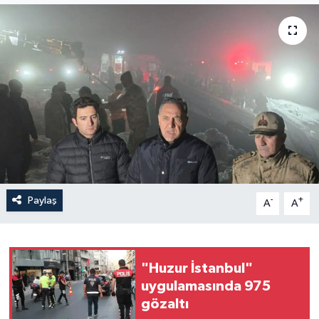
Politika
Sağlık
Spor
Teknoloji
Yaşam
Paylaş
-
+
A
A
"Huzur İstanbul"
uygulamasında 975
gözaltı