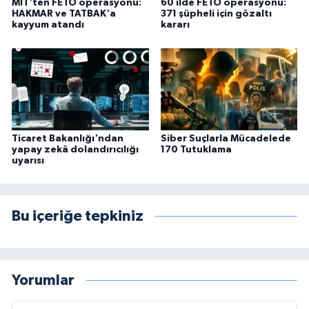
MİT'ten FETÖ operasyonu:
60 ilde FETÖ operasyonu:
HAKMAR ve TATBAK'a
371 şüpheli için gözaltı
kayyum atandı
kararı
Ticaret Bakanlığı'ndan
Siber Suçlarla Mücadelede
yapay zekâ dolandırıcılığı
170 Tutuklama
uyarısı
Bu içeriğe tepkiniz
Yorumlar