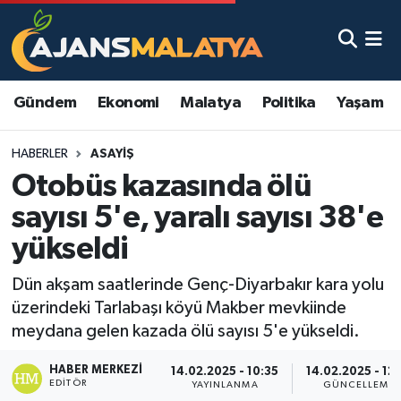
Asayiş
Malatya Nöbetçi Eczaneler
Gündem
Ekonomi
Malatya
Politika
Yaşam
Dünya
Malatya Hava Durumu
HABERLER
ASAYIŞ
Eğitim
Malatya Namaz Vakitleri
Otobüs kazasında ölü
Ekonomi
Malatya Trafik Yoğunluk Haritası
sayısı 5'e, yaralı sayısı 38'e
yükseldi
Gündem
TFF 3.Lig 2.Grup Puan Durumu ve Fikstür
Dün akşam saatlerinde Genç-Diyarbakır kara yolu
Kadın
Tüm Manşetler
üzerindeki Tarlabaşı köyü Makber mevkiinde
meydana gelen kazada ölü sayısı 5'e yükseldi.
Kültür & Sanat
Son Dakika Haberleri
HABER MERKEZI
14.02.2025 - 10:35
14.02.2025 - 12:
EDITÖR
Magazin
Haber Arşivi
YAYINLANMA
GÜNCELLEME