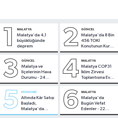
1
2
MALATYA
GÜNCEL
Malatya'da 4,1
Malatya'da 8 Bin
büyüklüğünde
456 TOKİ
deprem
Konutunun Kurası
Bugün Çekiliyor
3
4
GÜNCEL
MALATYA
Malatya ve
Malatya COP31
İlçelerinin Hava
İklim Zirvesi
Durumu - 24
Toplantısına Ev
Temmuz 2026
Sahipliği Yaptı
5
6
EKONOMI
MALATYA
Altında Kâr Satışı
Malatya'da
Başladı,
Bugün Vefat
Malatya'da
Edenler - 22
Makas Ne
Temmuz 2026