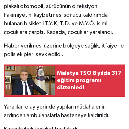
plakalı otomobil, sürücünün direksiyon
hakimiyetini kaybetmesi sonucu kaldırımda
bulanan bisikletli T.Y.K, T.D. ve M.Y.Ö. isimli
çocuklara çarptı. Kazada, çocuklar yaralandı.
Haber verilmesi üzerine bölgeye sağlık, itfaiye ile
polis ekipleri sevk edildi.
Malatya TSO 8 yılda 317
eğitim programı
düzenledi
Yaralılar, olay yerinde yapılan müdahalenin
ardından ambulanslarla hastaneye kaldırıldı.
Kazayla ilgili tahkikat başlatıldı.