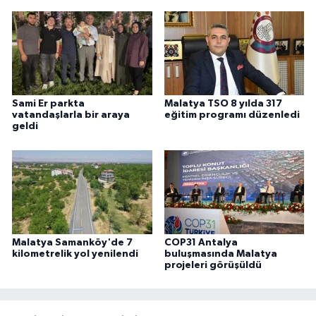
Sami Er parkta
Malatya TSO 8 yılda 317
vatandaşlarla bir araya
eğitim programı düzenledi
geldi
Malatya Samanköy'de 7
COP31 Antalya
kilometrelik yol yenilendi
buluşmasında Malatya
projeleri görüşüldü