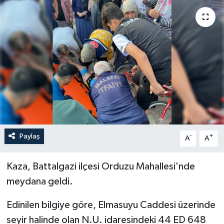
Politika
Sağlık
Spor
Teknoloji
Yaşam
Paylaş
-
+
A
A
Kaza, Battalgazi ilçesi Orduzu Mahallesi'nde
meydana geldi.
Edinilen bilgiye göre, Elmasuyu Caddesi üzerinde
seyir halinde olan N.U. idaresindeki 44 ED 648