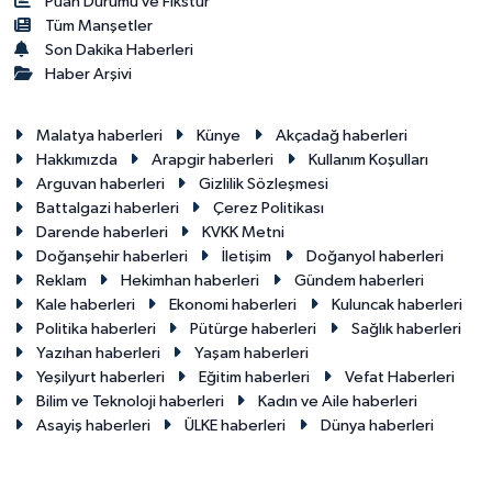
Puan Durumu ve Fikstür
Tüm Manşetler
Son Dakika Haberleri
Haber Arşivi
Malatya haberleri
Künye
Akçadağ haberleri
Hakkımızda
Arapgir haberleri
Kullanım Koşulları
Arguvan haberleri
Gizlilik Sözleşmesi
Battalgazi haberleri
Çerez Politikası
Darende haberleri
KVKK Metni
Doğanşehir haberleri
İletişim
Doğanyol haberleri
Reklam
Hekimhan haberleri
Gündem haberleri
Kale haberleri
Ekonomi haberleri
Kuluncak haberleri
Politika haberleri
Pütürge haberleri
Sağlık haberleri
Yazıhan haberleri
Yaşam haberleri
Yeşilyurt haberleri
Eğitim haberleri
Vefat Haberleri
Bilim ve Teknoloji haberleri
Kadın ve Aile haberleri
Asayiş haberleri
ÜLKE haberleri
Dünya haberleri