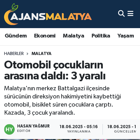
Asayiş
Malatya Nöbetçi Eczaneler
Gündem
Ekonomi
Malatya
Politika
Yaşam
Dünya
Malatya Hava Durumu
HABERLER
MALATYA
Eğitim
Malatya Namaz Vakitleri
Otomobil çocukların
Ekonomi
Malatya Trafik Yoğunluk Haritası
arasına daldı: 3 yaralı
Gündem
TFF 3.Lig 2.Grup Puan Durumu ve Fikstür
Malatya'nın merkez Battalgazi ilçesinde
sürücünün direksiyon hakimiyetini kaybettiği
Kadın
Tüm Manşetler
otomobil, bisiklet süren çocuklara çarptı.
Kazada, 3 çocuk yaralandı.
Kültür & Sanat
Son Dakika Haberleri
HASAN YAĞMUR
18.06.2025 - 05:16
18.06.2025 - 13
EDITÖR
YAYINLANMA
GÜNCELLEME
Magazin
Haber Arşivi