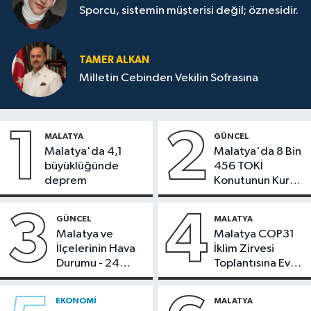
Sporcu, sistemin müşterisi değil; öznesidir.
TAMER ALKAN
Milletin Cebinden Vekilin Sofrasına
1
2
MALATYA
GÜNCEL
Malatya'da 4,1
Malatya'da 8 Bin
büyüklüğünde
456 TOKİ
deprem
Konutunun Kurası
Bugün Çekiliyor
3
4
GÜNCEL
MALATYA
Malatya ve
Malatya COP31
İlçelerinin Hava
İklim Zirvesi
Durumu - 24
Toplantısına Ev
Temmuz 2026
Sahipliği Yaptı
EKONOMI
MALATYA