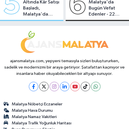
5
6
Altında Kâr Satışı
Malatya'da
Başladı,
Bugün Vefat
Malatya'da
Edenler - 22
Makas Ne
Temmuz 2026
Durumda?
ajansmalatya.com, yepyeni temasıyla sizleri buluştururken,
sadelik ve modernizmi bir araya getiriyor. Şatafattan kaçınıyor ve
insanlara haber okuyabilecekleri bir altyapı sunuyor.
Malatya Nöbetçi Eczaneler
Malatya Hava Durumu
Malatya Namaz Vakitleri
Malatya Trafik Yoğunluk Haritası