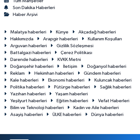
Tüm Manşetler
Son Dakika Haberleri
Haber Arşivi
Malatya haberleri
Künye
Akçadağ haberleri
Hakkımızda
Arapgir haberleri
Kullanım Koşulları
Arguvan haberleri
Gizlilik Sözleşmesi
Battalgazi haberleri
Çerez Politikası
Darende haberleri
KVKK Metni
Doğanşehir haberleri
İletişim
Doğanyol haberleri
Reklam
Hekimhan haberleri
Gündem haberleri
Kale haberleri
Ekonomi haberleri
Kuluncak haberleri
Politika haberleri
Pütürge haberleri
Sağlık haberleri
Yazıhan haberleri
Yaşam haberleri
Yeşilyurt haberleri
Eğitim haberleri
Vefat Haberleri
Bilim ve Teknoloji haberleri
Kadın ve Aile haberleri
Asayiş haberleri
ÜLKE haberleri
Dünya haberleri