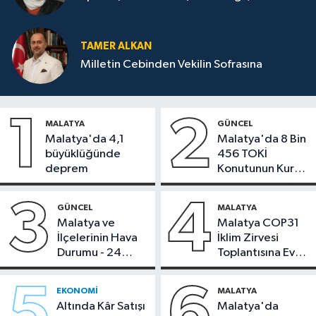
TAMER ALKAN
Milletin Cebinden Vekilin Sofrasına
1
2
MALATYA
GÜNCEL
Malatya'da 4,1
Malatya'da 8 Bin
büyüklüğünde
456 TOKİ
deprem
Konutunun Kurası
Bugün Çekiliyor
3
4
GÜNCEL
MALATYA
Malatya ve
Malatya COP31
İlçelerinin Hava
İklim Zirvesi
Durumu - 24
Toplantısına Ev
Temmuz 2026
Sahipliği Yaptı
5
6
EKONOMI
MALATYA
Altında Kâr Satışı
Malatya'da