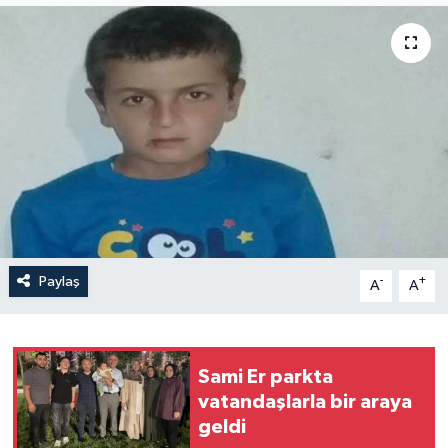
Politika
Sağlık
Spor
Teknoloji
Yaşam
Paylaş
-
+
A
A
Sami Er parkta
vatandaşlarla bir araya
geldi