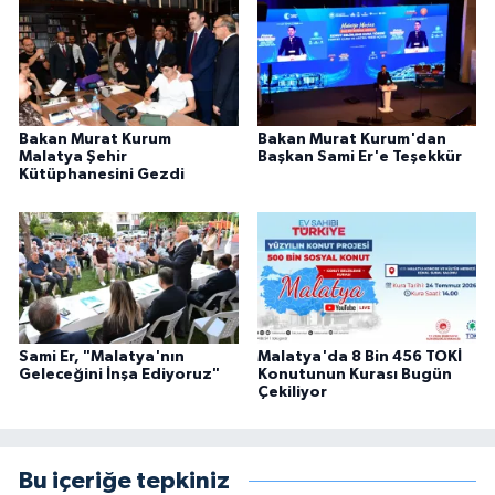
Bakan Murat Kurum
Bakan Murat Kurum'dan
Malatya Şehir
Başkan Sami Er'e Teşekkür
Kütüphanesini Gezdi
Sami Er, "Malatya'nın
Malatya'da 8 Bin 456 TOKİ
Geleceğini İnşa Ediyoruz"
Konutunun Kurası Bugün
Çekiliyor
Bu içeriğe tepkiniz