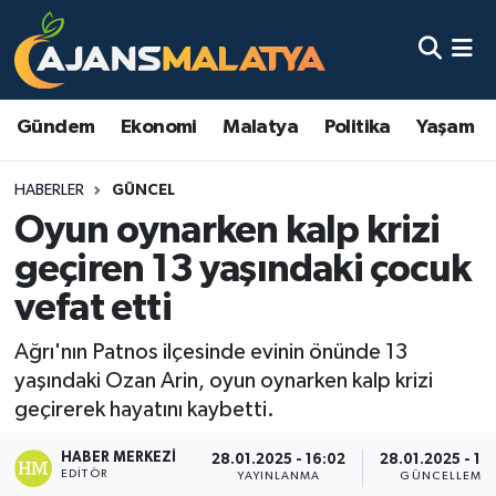
Asayiş
Malatya Nöbetçi Eczaneler
Gündem
Ekonomi
Malatya
Politika
Yaşam
Dünya
Malatya Hava Durumu
HABERLER
GÜNCEL
Eğitim
Malatya Namaz Vakitleri
Oyun oynarken kalp krizi
Ekonomi
Malatya Trafik Yoğunluk Haritası
geçiren 13 yaşındaki çocuk
vefat etti
Gündem
TFF 3.Lig 2.Grup Puan Durumu ve Fikstür
Ağrı'nın Patnos ilçesinde evinin önünde 13
Kadın
Tüm Manşetler
yaşındaki Ozan Arin, oyun oynarken kalp krizi
geçirerek hayatını kaybetti.
Kültür & Sanat
Son Dakika Haberleri
HABER MERKEZI
28.01.2025 - 16:02
28.01.2025 - 17:
EDITÖR
Magazin
Haber Arşivi
YAYINLANMA
GÜNCELLEME