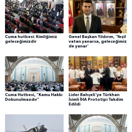
Cuma hutbesi: Kimliğimiz
Genel Başkan Yıldırım, ‘Yeşil
geleceğimizdir
vatan yanarsa, geleceğimiz
de yanar’
Cuma Hutbesi, "Kamu Hakkı
Lider Bahçeli'ye Türkhan
Dokunulmazdır"
İsimli İHA Prototipi Takdim
Edildi