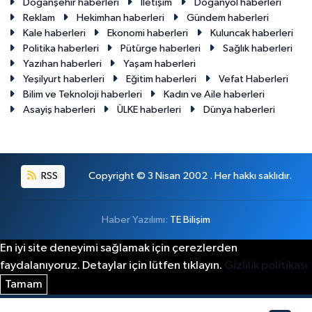
Doğanşehir haberleri
İletişim
Doğanyol haberleri
Reklam
Hekimhan haberleri
Gündem haberleri
Kale haberleri
Ekonomi haberleri
Kuluncak haberleri
Politika haberleri
Pütürge haberleri
Sağlık haberleri
Yazıhan haberleri
Yaşam haberleri
Yeşilyurt haberleri
Eğitim haberleri
Vefat Haberleri
Bilim ve Teknoloji haberleri
Kadın ve Aile haberleri
Asayiş haberleri
ÜLKE haberleri
Dünya haberleri
RSS
Copyright © 3 Nisan 2002 . Her hakkı saklıdır.
Haber Yazılımı:
TE Bilişim
En iyi site deneyimi sağlamak için çerezlerden
faydalanıyoruz. Detaylar için lütfen tıklayın.
Gizlilik politikası
Tamam