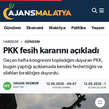
Asayiş
Malatya Nöbetçi Eczaneler
Gündem
Ekonomi
Malatya
Politika
Yaşam
Dünya
Malatya Hava Durumu
HABERLER
GÜNDEM
Eğitim
Malatya Namaz Vakitleri
PKK fesih kararını açıkladı
Ekonomi
Malatya Trafik Yoğunluk Haritası
Geçen hafta kongresini topladığını duyuran PKK,
bugün yaptığı açıklamada kendini feshettiğini ve
Gündem
TFF 3.Lig 2.Grup Puan Durumu ve Fikstür
silahları bıraktığını duyurdu.
Kadın
Tüm Manşetler
HASAN YAĞMUR
12.05.2025 - 09:47
12.05.2025 - 12
EDITÖR
YAYINLANMA
GÜNCELLEME
Kültür & Sanat
Son Dakika Haberleri
Magazin
Haber Arşivi