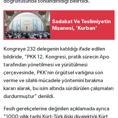
doğrultusunda sonlandırıldığı belirtildi.
Sadakat Ve Teslimiyetin
Nişanesi, 'Kurban'
Kongreye 232 delegenin katıldığı ifade edilen
bildiride, "PKK 12. Kongresi, pratik sürecin Apo
tarafından yönetilmesi ve yürütülmesi
çerçevesinde, PKK'nin örgütsel varlığına son
verme ve silahlı mücadele yöntemini bırakma
kararı alarak, bu isim altında sürdürülen çalışmaları
durdurmuştur" denildi.
Fesih gerekçelerine değinilen açıklamada ayrıca
"1000 yıllık tarihi Kürt-Türk ilişki diyalektiği Kürt