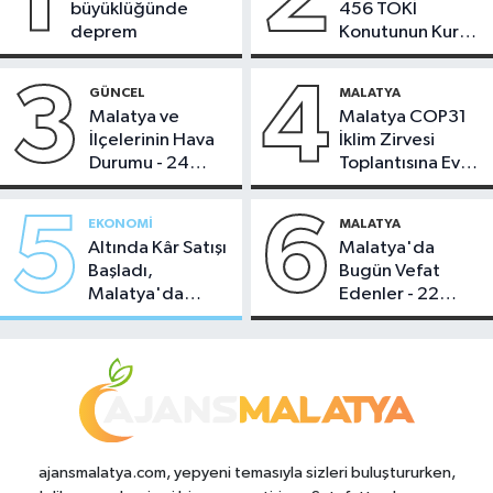
büyüklüğünde
456 TOKİ
deprem
Konutunun Kurası
Bugün Çekiliyor
3
4
GÜNCEL
MALATYA
Malatya ve
Malatya COP31
İlçelerinin Hava
İklim Zirvesi
Durumu - 24
Toplantısına Ev
Temmuz 2026
Sahipliği Yaptı
5
6
EKONOMI
MALATYA
Altında Kâr Satışı
Malatya'da
Başladı,
Bugün Vefat
Malatya'da
Edenler - 22
Makas Ne
Temmuz 2026
Durumda?
ajansmalatya.com, yepyeni temasıyla sizleri buluştururken,