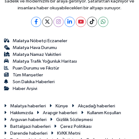
sadelik ve modernizmi bir araya getiriyor. Şatafattan kaçınıyor ve
insanlara haber okuyabilecekleri bir altyapı sunuyor.
Malatya Nöbetçi Eczaneler
Malatya Hava Durumu
Malatya Namaz Vakitleri
Malatya Trafik Yoğunluk Haritası
Puan Durumu ve Fikstür
Tüm Manşetler
Son Dakika Haberleri
Haber Arşivi
Malatya haberleri
Künye
Akçadağ haberleri
Hakkımızda
Arapgir haberleri
Kullanım Koşulları
Arguvan haberleri
Gizlilik Sözleşmesi
Battalgazi haberleri
Çerez Politikası
Darende haberleri
KVKK Metni