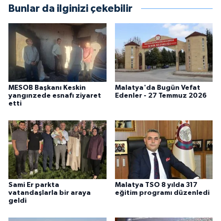
Bunlar da ilginizi çekebilir
MESOB Başkanı Keskin
Malatya'da Bugün Vefat
yangınzede esnafı ziyaret
Edenler - 27 Temmuz 2026
etti
Sami Er parkta
Malatya TSO 8 yılda 317
vatandaşlarla bir araya
eğitim programı düzenledi
geldi