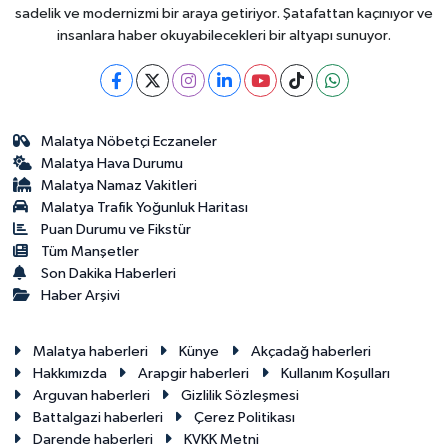
sadelik ve modernizmi bir araya getiriyor. Şatafattan kaçınıyor ve
insanlara haber okuyabilecekleri bir altyapı sunuyor.
Malatya Nöbetçi Eczaneler
Malatya Hava Durumu
Malatya Namaz Vakitleri
Malatya Trafik Yoğunluk Haritası
Puan Durumu ve Fikstür
Tüm Manşetler
Son Dakika Haberleri
Haber Arşivi
Malatya haberleri
Künye
Akçadağ haberleri
Hakkımızda
Arapgir haberleri
Kullanım Koşulları
Arguvan haberleri
Gizlilik Sözleşmesi
Battalgazi haberleri
Çerez Politikası
Darende haberleri
KVKK Metni