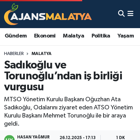
Asayiş
Malatya Nöbetçi Eczaneler
Gündem
Ekonomi
Malatya
Politika
Yaşam
Dünya
Malatya Hava Durumu
HABERLER
MALATYA
Eğitim
Malatya Namaz Vakitleri
Sadıkoğlu ve
Ekonomi
Malatya Trafik Yoğunluk Haritası
Torunoğlu’ndan iş birliği
vurgusu
Gündem
TFF 3.Lig 2.Grup Puan Durumu ve Fikstür
MTSO Yönetim Kurulu Başkanı Oğuzhan Ata
Kadın
Tüm Manşetler
Sadıkoğlu, Odalarını ziyaret eden ATSO Yönetim
Kurulu Başkanı Mehmet Torunoğlu ile bir araya
Kültür & Sanat
Son Dakika Haberleri
geldi.
Magazin
Haber Arşivi
HASAN YAĞMUR
26.12.2025 - 17:13
1 DK