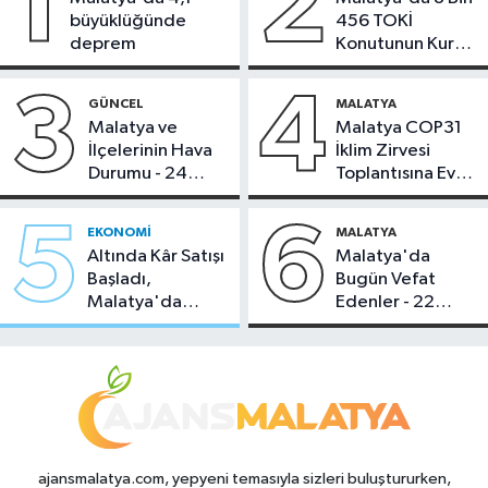
1
2
büyüklüğünde
456 TOKİ
deprem
Konutunun Kurası
Bugün Çekiliyor
3
4
GÜNCEL
MALATYA
Malatya ve
Malatya COP31
İlçelerinin Hava
İklim Zirvesi
Durumu - 24
Toplantısına Ev
Temmuz 2026
Sahipliği Yaptı
5
6
EKONOMI
MALATYA
Altında Kâr Satışı
Malatya'da
Başladı,
Bugün Vefat
Malatya'da
Edenler - 22
Makas Ne
Temmuz 2026
Durumda?
ajansmalatya.com, yepyeni temasıyla sizleri buluştururken,