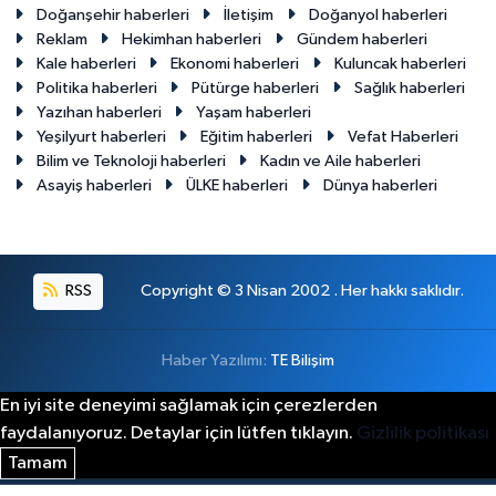
Doğanşehir haberleri
İletişim
Doğanyol haberleri
Reklam
Hekimhan haberleri
Gündem haberleri
Kale haberleri
Ekonomi haberleri
Kuluncak haberleri
Politika haberleri
Pütürge haberleri
Sağlık haberleri
Yazıhan haberleri
Yaşam haberleri
Yeşilyurt haberleri
Eğitim haberleri
Vefat Haberleri
Bilim ve Teknoloji haberleri
Kadın ve Aile haberleri
Asayiş haberleri
ÜLKE haberleri
Dünya haberleri
RSS
Copyright © 3 Nisan 2002 . Her hakkı saklıdır.
Haber Yazılımı:
TE Bilişim
En iyi site deneyimi sağlamak için çerezlerden
faydalanıyoruz. Detaylar için lütfen tıklayın.
Gizlilik politikası
Tamam