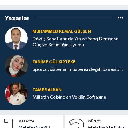
Yazarlar
MUHAMMED KEMAL GÜLŞEN
Dövüş Sanatlarında Yin ve Yang Dengesi:
Güç ve Sakinliğin Uyumu
FADIME GÜL KIRTEKE
Sporcu, sistemin müşterisi değil; öznesidir.
TAMER ALKAN
Milletin Cebinden Vekilin Sofrasına
MALATYA
GÜNCEL
Malatya'da 4,1
Malatya'da 8 Bin