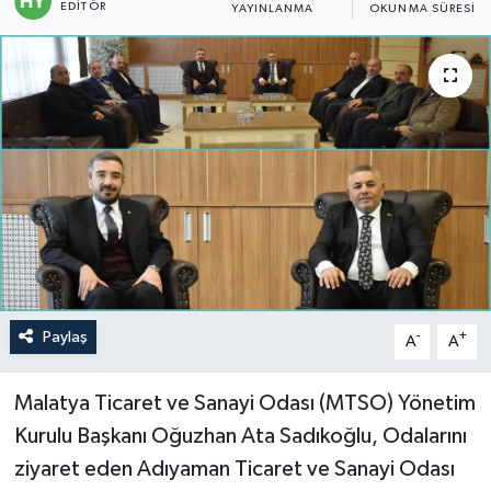
EDITÖR
YAYINLANMA
OKUNMA SÜRESI
Politika
Sağlık
Spor
Teknoloji
Yaşam
Paylaş
-
+
A
A
Malatya Ticaret ve Sanayi Odası (MTSO) Yönetim
Kurulu Başkanı Oğuzhan Ata Sadıkoğlu, Odalarını
ziyaret eden Adıyaman Ticaret ve Sanayi Odası