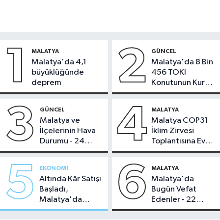
1
2
MALATYA
GÜNCEL
Malatya'da 4,1
Malatya'da 8 Bin
büyüklüğünde
456 TOKİ
deprem
Konutunun Kurası
Bugün Çekiliyor
3
4
GÜNCEL
MALATYA
Malatya ve
Malatya COP31
İlçelerinin Hava
İklim Zirvesi
Durumu - 24
Toplantısına Ev
Temmuz 2026
Sahipliği Yaptı
5
6
EKONOMI
MALATYA
Altında Kâr Satışı
Malatya'da
Başladı,
Bugün Vefat
Malatya'da
Edenler - 22
Makas Ne
Temmuz 2026