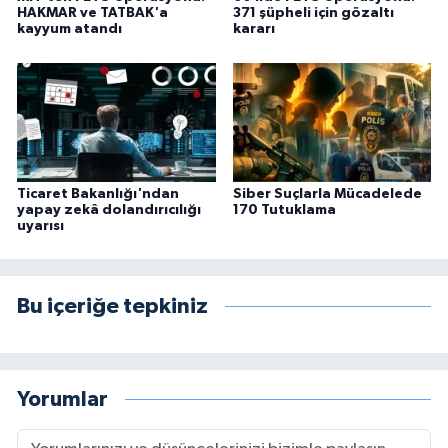
HAKMAR ve TATBAK'a
371 şüpheli için gözaltı
kayyum atandı
kararı
Ticaret Bakanlığı'ndan
Siber Suçlarla Mücadelede
yapay zekâ dolandırıcılığı
170 Tutuklama
uyarısı
Bu içeriğe tepkiniz
Yorumlar