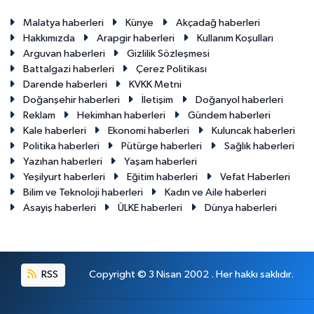
Malatya haberleri
Künye
Akçadağ haberleri
Hakkımızda
Arapgir haberleri
Kullanım Koşulları
Arguvan haberleri
Gizlilik Sözleşmesi
Battalgazi haberleri
Çerez Politikası
Darende haberleri
KVKK Metni
Doğanşehir haberleri
İletişim
Doğanyol haberleri
Reklam
Hekimhan haberleri
Gündem haberleri
Kale haberleri
Ekonomi haberleri
Kuluncak haberleri
Politika haberleri
Pütürge haberleri
Sağlık haberleri
Yazıhan haberleri
Yaşam haberleri
Yeşilyurt haberleri
Eğitim haberleri
Vefat Haberleri
Bilim ve Teknoloji haberleri
Kadın ve Aile haberleri
Asayiş haberleri
ÜLKE haberleri
Dünya haberleri
RSS
Copyright © 3 Nisan 2002 . Her hakkı saklıdır.