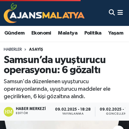
Asayiş
Malatya Nöbetçi Eczaneler
Gündem
Ekonomi
Malatya
Politika
Yaşam
Dünya
Malatya Hava Durumu
HABERLER
ASAYIŞ
Eğitim
Malatya Namaz Vakitleri
Samsun’da uyuşturucu
Ekonomi
Malatya Trafik Yoğunluk Haritası
operasyonu: 6 gözaltı
Gündem
TFF 3.Lig 2.Grup Puan Durumu ve Fikstür
Samsun'da düzenlenen uyuşturucu
operasyonlarında, uyuşturucu maddeler ele
Kadın
Tüm Manşetler
geçirilirken, 6 kişi gözaltına alındı.
HABER MERKEZI
Kültür & Sanat
Son Dakika Haberleri
09.02.2025 - 18:28
09.02.2025 - 1
EDITÖR
YAYINLANMA
GÜNCELLEM
Magazin
Haber Arşivi