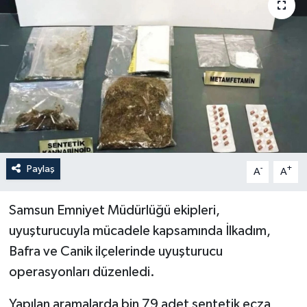
Politika
Sağlık
Spor
Teknoloji
Yaşam
Paylaş
-
+
A
A
Samsun Emniyet Müdürlüğü ekipleri,
uyuşturucuyla mücadele kapsamında İlkadım,
Bafra ve Canik ilçelerinde uyuşturucu
operasyonları düzenledi.
Yapılan aramalarda bin 79 adet sentetik ecza,