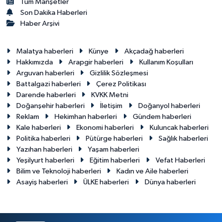
Tüm Manşetler
Son Dakika Haberleri
Haber Arşivi
Malatya haberleri
Künye
Akçadağ haberleri
Hakkımızda
Arapgir haberleri
Kullanım Koşulları
Arguvan haberleri
Gizlilik Sözleşmesi
Battalgazi haberleri
Çerez Politikası
Darende haberleri
KVKK Metni
Doğanşehir haberleri
İletişim
Doğanyol haberleri
Reklam
Hekimhan haberleri
Gündem haberleri
Kale haberleri
Ekonomi haberleri
Kuluncak haberleri
Politika haberleri
Pütürge haberleri
Sağlık haberleri
Yazıhan haberleri
Yaşam haberleri
Yeşilyurt haberleri
Eğitim haberleri
Vefat Haberleri
Bilim ve Teknoloji haberleri
Kadın ve Aile haberleri
Asayiş haberleri
ÜLKE haberleri
Dünya haberleri