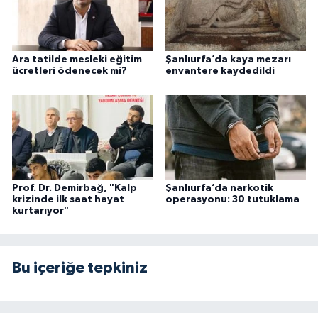
Ara tatilde mesleki eğitim
Şanlıurfa’da kaya mezarı
ücretleri ödenecek mi?
envantere kaydedildi
Prof. Dr. Demirbağ, "Kalp
Şanlıurfa’da narkotik
krizinde ilk saat hayat
operasyonu: 30 tutuklama
kurtarıyor"
Bu içeriğe tepkiniz