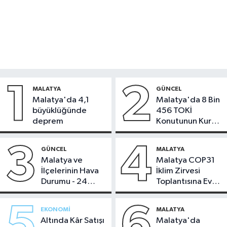
1
2
MALATYA
GÜNCEL
Malatya'da 4,1
Malatya'da 8 Bin
büyüklüğünde
456 TOKİ
deprem
Konutunun Kurası
Bugün Çekiliyor
3
4
GÜNCEL
MALATYA
Malatya ve
Malatya COP31
İlçelerinin Hava
İklim Zirvesi
Durumu - 24
Toplantısına Ev
Temmuz 2026
Sahipliği Yaptı
5
6
EKONOMI
MALATYA
Altında Kâr Satışı
Malatya'da