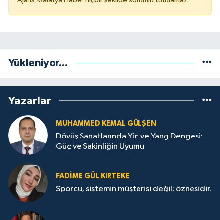
Ajans Malatya Haber hiçbir şekilde sorumlu tutulamaz.
Yükleniyor...
Yazarlar
MUHAMMED KEMAL GÜLŞEN
Dövüş Sanatlarında Yin ve Yang Dengesi:
Güç ve Sakinliğin Uyumu
FADIME GÜL KIRTEKE
Sporcu, sistemin müşterisi değil; öznesidir.