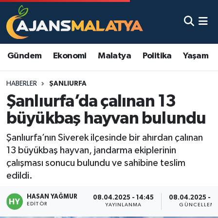
Asayiş
Malatya Nöbetçi Eczaneler
Gündem
Ekonomi
Malatya
Politika
Yaşam
Dünya
Malatya Hava Durumu
HABERLER
ŞANLIURFA
Eğitim
Malatya Namaz Vakitleri
Şanlıurfa’da çalınan 13
Ekonomi
Malatya Trafik Yoğunluk Haritası
büyükbaş hayvan bulundu
Gündem
TFF 3.Lig 2.Grup Puan Durumu ve Fikstür
Şanlıurfa’nın Siverek ilçesinde bir ahırdan çalınan
13 büyükbaş hayvan, jandarma ekiplerinin
Kadın
Tüm Manşetler
çalışması sonucu bulundu ve sahibine teslim
edildi.
Kültür & Sanat
Son Dakika Haberleri
HASAN YAĞMUR
08.04.2025 - 14:45
08.04.2025 - 1
EDITÖR
YAYINLANMA
GÜNCELLEM
Magazin
Haber Arşivi