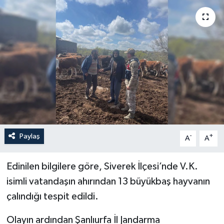
Politika
Sağlık
Spor
Teknoloji
Yaşam
Paylaş
-
+
A
A
Edinilen bilgilere göre, Siverek İlçesi’nde V.K.
isimli vatandaşın ahırından 13 büyükbaş hayvanın
çalındığı tespit edildi.
Olayın ardından Şanlıurfa İl Jandarma