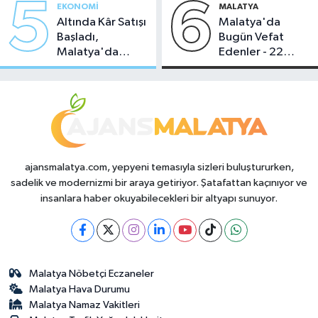
5
6
EKONOMI
MALATYA
Altında Kâr Satışı
Malatya'da
Başladı,
Bugün Vefat
Malatya'da
Edenler - 22
Makas Ne
Temmuz 2026
Durumda?
ajansmalatya.com, yepyeni temasıyla sizleri buluştururken,
sadelik ve modernizmi bir araya getiriyor. Şatafattan kaçınıyor ve
insanlara haber okuyabilecekleri bir altyapı sunuyor.
Malatya Nöbetçi Eczaneler
Malatya Hava Durumu
Malatya Namaz Vakitleri