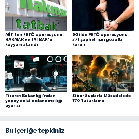
MİT'ten FETÖ operasyonu:
60 ilde FETÖ operasyonu:
HAKMAR ve TATBAK'a
371 şüpheli için gözaltı
kayyum atandı
kararı
Ticaret Bakanlığı'ndan
Siber Suçlarla Mücadelede
yapay zekâ dolandırıcılığı
170 Tutuklama
uyarısı
Bu içeriğe tepkiniz