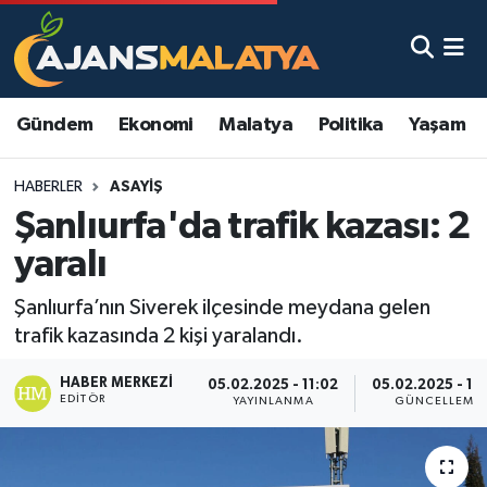
Asayiş
Malatya Nöbetçi Eczaneler
Gündem
Ekonomi
Malatya
Politika
Yaşam
Dünya
Malatya Hava Durumu
HABERLER
ASAYIŞ
Eğitim
Malatya Namaz Vakitleri
Şanlıurfa'da trafik kazası: 2
Ekonomi
Malatya Trafik Yoğunluk Haritası
yaralı
Gündem
TFF 3.Lig 2.Grup Puan Durumu ve Fikstür
Şanlıurfa’nın Siverek ilçesinde meydana gelen
trafik kazasında 2 kişi yaralandı.
Kadın
Tüm Manşetler
HABER MERKEZI
05.02.2025 - 11:02
05.02.2025 - 12
EDITÖR
YAYINLANMA
GÜNCELLEME
Kültür & Sanat
Son Dakika Haberleri
Magazin
Haber Arşivi