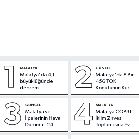
1
2
MALATYA
GÜNCEL
Malatya'da 4,1
Malatya'da 8 Bin
büyüklüğünde
456 TOKİ
deprem
Konutunun Kurası
Bugün Çekiliyor
3
4
GÜNCEL
MALATYA
Malatya ve
Malatya COP31
İlçelerinin Hava
İklim Zirvesi
Durumu - 24
Toplantısına Ev
Temmuz 2026
Sahipliği Yaptı