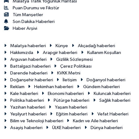
Malatya Trafik Yoğunluk Haritası
Puan Durumu ve Fikstür
Tüm Manşetler
Son Dakika Haberleri
Haber Arşivi
Malatya haberleri
Künye
Akçadağ haberleri
Hakkımızda
Arapgir haberleri
Kullanım Koşulları
Arguvan haberleri
Gizlilik Sözleşmesi
Battalgazi haberleri
Çerez Politikası
Darende haberleri
KVKK Metni
Doğanşehir haberleri
İletişim
Doğanyol haberleri
Reklam
Hekimhan haberleri
Gündem haberleri
Kale haberleri
Ekonomi haberleri
Kuluncak haberleri
Politika haberleri
Pütürge haberleri
Sağlık haberleri
Yazıhan haberleri
Yaşam haberleri
Yeşilyurt haberleri
Eğitim haberleri
Vefat Haberleri
Bilim ve Teknoloji haberleri
Kadın ve Aile haberleri
Asayiş haberleri
ÜLKE haberleri
Dünya haberleri