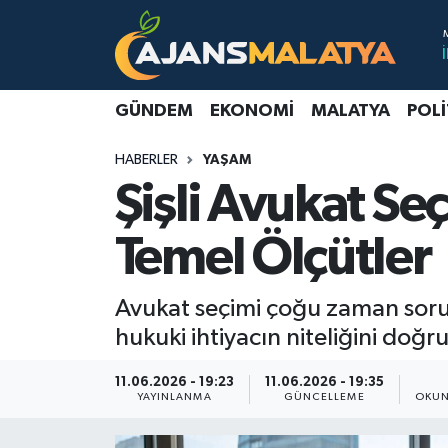
Asayiş
Malatya Nöbetçi Eczaneler
GÜNDEM
EKONOMI
MALATYA
POLI
Dünya
Malatya Hava Durumu
HABERLER
YAŞAM
Eğitim
Malatya Namaz Vakitleri
Şişli Avukat Se
Ekonomi
Malatya Trafik Yoğunluk Haritası
Temel Ölçütler
Gündem
TFF 3.Lig 2.Grup Puan Durumu ve Fikstür
Avukat seçimi çoğu zaman sorun 
Kadın
Tüm Manşetler
hukuki ihtiyacın niteliğini doğr
Kültür & Sanat
Son Dakika Haberleri
11.06.2026 - 19:23
11.06.2026 - 19:35
YAYINLANMA
GÜNCELLEME
OKUN
Magazin
Haber Arşivi