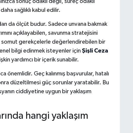
alnızca sonuç odaklı değil, süreç odaklı
ha sağlıklı kabul edilir.
sından da ölçüt budur. Sadece unvana bakmak
ını açıklayabilen, savunma stratejisini
i somut gerekçelerle değerlendirebilen bir
genel bilgi edinmek isteyenler için
Şişli Ceza
şkin yardımcı bir içerik sunabilir.
a önemlidir. Geç kalınmış başvurular, hatalı
onra düzeltilmesi güç sorunlar yaratabilir. Bu
syanın ciddiyetine uygun bir yaklaşım
arında hangi yaklaşım