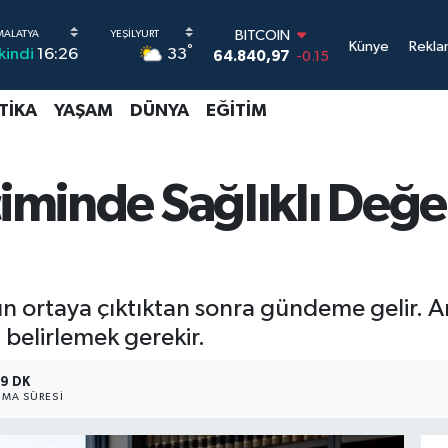
DOLAR
Künye
Rekla
°
33
İkindi
16:26
47,7436
0.18
EURO
55,2510
0.32
TIKA
YAŞAM
DÜNYA
EĞITIM
STERLİN
64,4811
0.38
GRAM ALTIN
6660.55
0
çiminde Sağlıklı Değe
BİST100
13.779
-14
BITCOIN
64.840,97
-0.15
ortaya çıktıktan sonra gündeme gelir. Anca
u belirlemek gerekir.
9 DK
MA SÜRESI