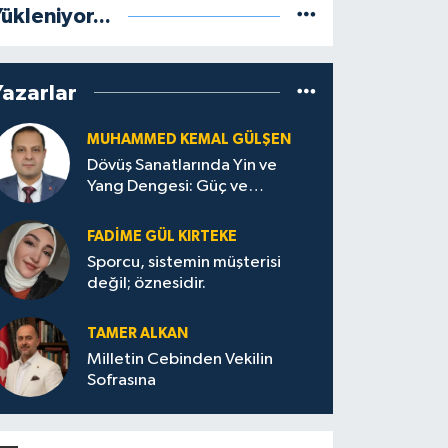
ükleniyor...
Yazarlar
MUHAMMED KEMAL GÜLŞEN
Dövüş Sanatlarında Yin ve
Yang Dengesi: Güç ve
Sakinliğin Uyumu
FADIME GÜL KIRTEKE
Sporcu, sistemin müşterisi
değil; öznesidir.
TAMER ALKAN
Milletin Cebinden Vekilin
Sofrasına