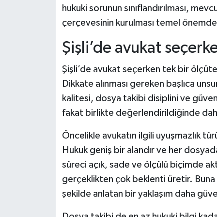
hukuki sorunun sınıflandırılması, mevc
çerçevesinin kurulması temel önemde
Şişli’de avukat seçerke
Şişli’de avukat seçerken tek bir ölçüt
Dikkate alınması gereken başlıca unsur
kalitesi, dosya takibi disiplini ve güven 
fakat birlikte değerlendirildiğinde dah
Öncelikle avukatın ilgili uyuşmazlık tü
Hukuk geniş bir alandır ve her dosyad
süreci açık, sade ve ölçülü biçimde akt
gerçeklikten çok beklenti üretir. Buna k
şekilde anlatan bir yaklaşım daha güven
Dosya takibi de en az hukuki bilgi kada