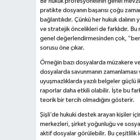
Bir hukuk profesyonelinin genel mevzua
pratikte dosyanın başarısı çoğu zaman 
bağlantılıdır. Çünkü her hukuk dalının ya
ve stratejik öncelikleri de farklıdır. B
genel değerlendirmesinden çok, “ben
sorusu öne çıkar.
Örneğin bazı dosyalarda müzakere v
dosyalarda savunmanın zamanlaması ve u
uyuşmazlıklarda yazılı belgeler güçlü ik
raporlar daha etkili olabilir. İşte bu fa
teorik bir tercih olmadığını gösterir.
Şişli’de hukuki destek arayan kişiler içi
merkezleri, şirket yoğunluğu ve sosyal 
aktif dosyalar görülebilir. Bu çeşitli