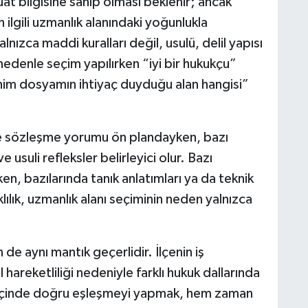
t bilgisine sahip olması beklenir; ancak
ilgili uzmanlık alanındaki yoğunlukla
lnızca maddi kuralları değil, usulü, delil yapısı
u nedenle seçim yapılırken “iyi bir hukukçu”
im dosyamın ihtiyaç duyduğu alan hangisi”
e sözleşme yorumu ön plandayken, bazı
suli refleksler belirleyici olur. Bazı
en, bazılarında tanık anlatımları ya da teknik
rklılık, uzmanlık alanı seçiminin neden yalnızca
n de aynı mantık geçerlidir. İlçenin iş
hareketliliği nedeniyle farklı hukuk dallarında
lik içinde doğru eşleşmeyi yapmak, hem zaman