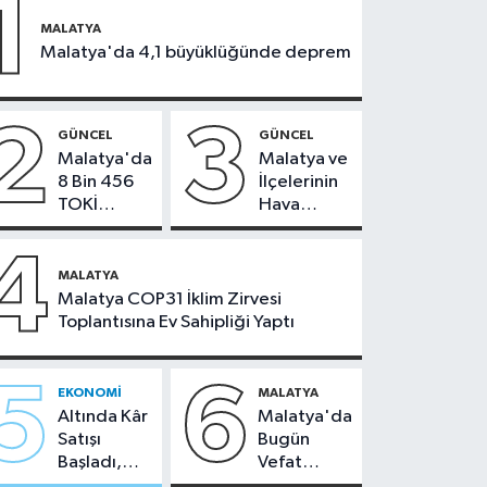
1
MALATYA
Malatya'da 4,1 büyüklüğünde deprem
2
3
GÜNCEL
GÜNCEL
Malatya'da
Malatya ve
8 Bin 456
İlçelerinin
TOKİ
Hava
Konutunun
Durumu -
Kurası
24
4
Bugün
Temmuz
MALATYA
Çekiliyor
2026
Malatya COP31 İklim Zirvesi
Toplantısına Ev Sahipliği Yaptı
5
6
EKONOMI
MALATYA
Altında Kâr
Malatya'da
Satışı
Bugün
Başladı,
Vefat
Malatya'da
Edenler -