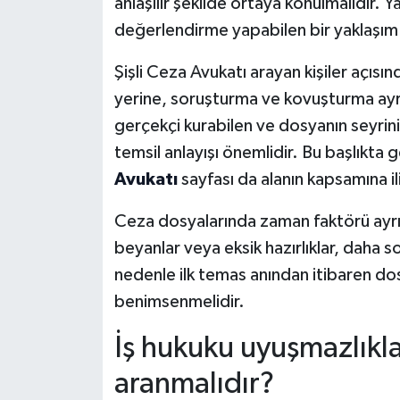
anlaşılır şekilde ortaya konulmalıdır. Y
değerlendirme yapabilen bir yaklaşım da
Şişli Ceza Avukatı arayan kişiler açı
yerine, soruşturma ve kovuşturma ayrım
gerçekçi kurabilen ve dosyanın seyrin
temsil anlayışı önemlidir. Bu başlıkta 
Avukatı
sayfası da alanın kapsamına ili
Ceza dosyalarında zaman faktörü ayrıc
beyanlar veya eksik hazırlıklar, daha s
nedenle ilk temas anından itibaren do
benimsenmelidir.
İş hukuku uyuşmazlıkl
aranmalıdır?