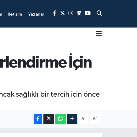
m
İletişim
Yazarlar
rlendirme İçin
k sağlıklı bir tercih için önce
-
+
A
A