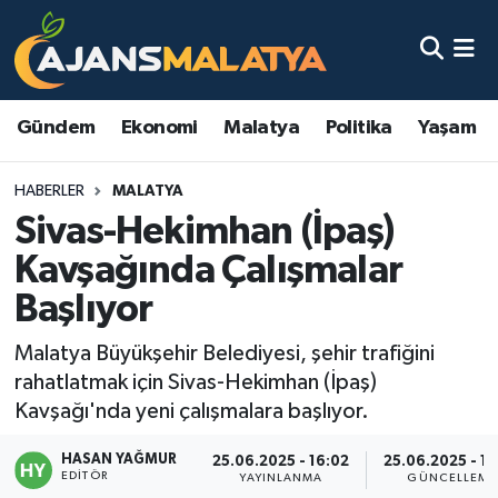
Asayiş
Malatya Nöbetçi Eczaneler
Gündem
Ekonomi
Malatya
Politika
Yaşam
Dünya
Malatya Hava Durumu
HABERLER
MALATYA
Eğitim
Malatya Namaz Vakitleri
Sivas-Hekimhan (İpaş)
Ekonomi
Malatya Trafik Yoğunluk Haritası
Kavşağında Çalışmalar
Başlıyor
Gündem
TFF 3.Lig 2.Grup Puan Durumu ve Fikstür
Malatya Büyükşehir Belediyesi, şehir trafiğini
Kadın
Tüm Manşetler
rahatlatmak için Sivas-Hekimhan (İpaş)
Kavşağı'nda yeni çalışmalara başlıyor.
Kültür & Sanat
Son Dakika Haberleri
HASAN YAĞMUR
25.06.2025 - 16:02
25.06.2025 - 19
EDITÖR
Magazin
Haber Arşivi
YAYINLANMA
GÜNCELLEME