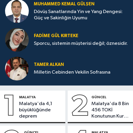
MUHAMMED KEMAL GÜLŞEN
Dövüş Sanatlarında Yin ve Yang Dengesi:
Güç ve Sakinliğin Uyumu
FADIME GÜL KIRTEKE
Sporcu, sistemin müşterisi değil; öznesidir.
TAMER ALKAN
Milletin Cebinden Vekilin Sofrasına
1
2
MALATYA
GÜNCEL
Malatya'da 4,1
Malatya'da 8 Bin
büyüklüğünde
456 TOKİ
deprem
Konutunun Kurası
Bugün Çekiliyor
GÜNCEL
MALATYA