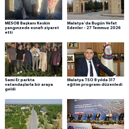
MESOB Başkanı Keskin
Malatya'da Bugün Vefat
yangınzede esnafı ziyaret
Edenler - 27 Temmuz 2026
etti
Sami Er parkta
Malatya TSO 8 yılda 317
vatandaşlarla bir araya
eğitim programı düzenledi
geldi