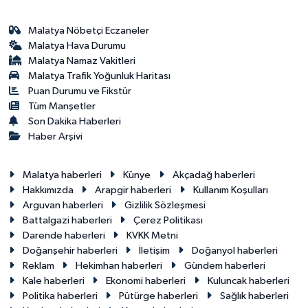
Malatya Nöbetçi Eczaneler
Malatya Hava Durumu
Malatya Namaz Vakitleri
Malatya Trafik Yoğunluk Haritası
Puan Durumu ve Fikstür
Tüm Manşetler
Son Dakika Haberleri
Haber Arşivi
Malatya haberleri
Künye
Akçadağ haberleri
Hakkımızda
Arapgir haberleri
Kullanım Koşulları
Arguvan haberleri
Gizlilik Sözleşmesi
Battalgazi haberleri
Çerez Politikası
Darende haberleri
KVKK Metni
Doğanşehir haberleri
İletişim
Doğanyol haberleri
Reklam
Hekimhan haberleri
Gündem haberleri
Kale haberleri
Ekonomi haberleri
Kuluncak haberleri
Politika haberleri
Pütürge haberleri
Sağlık haberleri