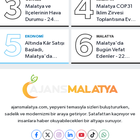
3
4
Malatya ve
Malatya COP31
İlçelerinin Hava
İklim Zirvesi
Durumu - 24
Toplantısına Ev
Temmuz 2026
Sahipliği Yaptı
5
6
EKONOMI
MALATYA
Altında Kâr Satışı
Malatya'da
Başladı,
Bugün Vefat
Malatya'da
Edenler - 22
Makas Ne
Temmuz 2026
Durumda?
ajansmalatya.com, yepyeni temasıyla sizleri buluştururken,
sadelik ve modernizmi bir araya getiriyor. Şatafattan kaçınıyor ve
insanlara haber okuyabilecekleri bir altyapı sunuyor.