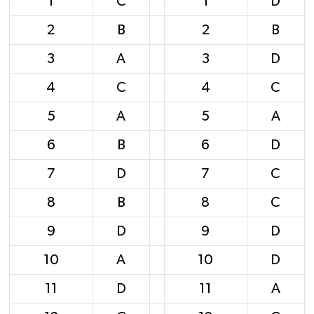
1
C
1
D
2
B
2
B
3
A
3
D
4
C
4
C
5
A
5
A
6
B
6
D
7
D
7
C
8
B
8
C
9
D
9
D
10
A
10
D
11
D
11
A