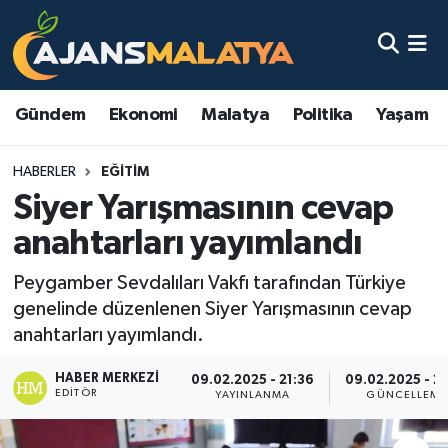
Asayiş
Malatya Nöbetçi Eczaneler
Gündem
Ekonomi
Malatya
Politika
Yaşam
Dünya
Malatya Hava Durumu
HABERLER
EĞITIM
Eğitim
Malatya Namaz Vakitleri
Siyer Yarışmasının cevap
Ekonomi
Malatya Trafik Yoğunluk Haritası
anahtarları yayımlandı
Gündem
TFF 3.Lig 2.Grup Puan Durumu ve Fikstür
Peygamber Sevdalıları Vakfı tarafından Türkiye
genelinde düzenlenen Siyer Yarışmasının cevap
Kadın
Tüm Manşetler
anahtarları yayımlandı.
HABER MERKEZI
Kültür & Sanat
Son Dakika Haberleri
09.02.2025 - 21:36
09.02.2025 - 22
EDITÖR
YAYINLANMA
GÜNCELLEME
Magazin
Haber Arşivi