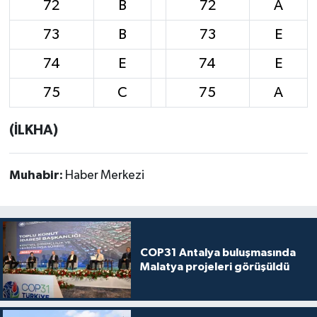
72
B
72
A
73
B
73
E
74
E
74
E
75
C
75
A
(İLKHA)
Muhabir:
Haber Merkezi
COP31 Antalya buluşmasında
Malatya projeleri görüşüldü