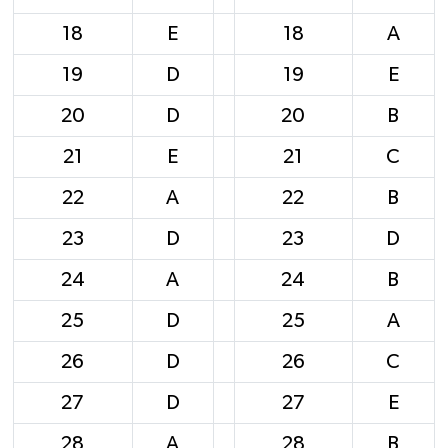
18
E
18
A
19
D
19
E
20
D
20
B
21
E
21
C
22
A
22
B
23
D
23
D
24
A
24
B
25
D
25
A
26
D
26
C
27
D
27
E
28
A
28
B