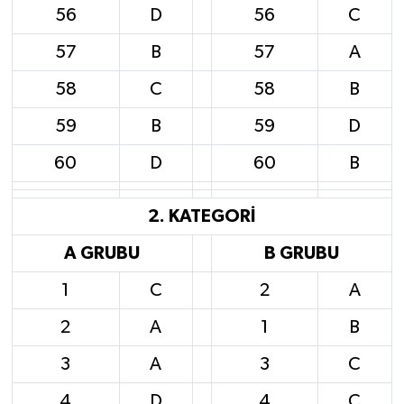
56
D
56
C
57
B
57
A
58
C
58
B
59
B
59
D
60
D
60
B
2. KATEGORİ
A GRUBU
B GRUBU
1
C
2
A
2
A
1
B
3
A
3
C
4
D
4
C