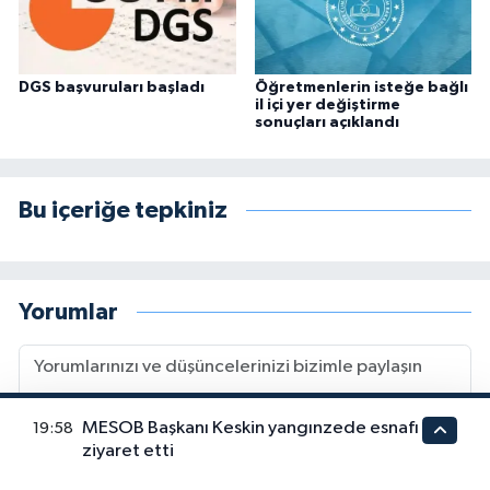
DGS başvuruları başladı
Öğretmenlerin isteğe bağlı
il içi yer değiştirme
sonuçları açıklandı
Bu içeriğe tepkiniz
Yorumlar
MESOB Başkanı Keskin yangınzede esnafı
19:58
ziyaret etti