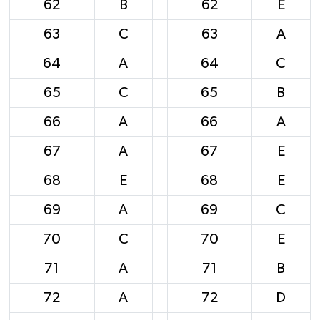
62
B
62
E
63
C
63
A
64
A
64
C
65
C
65
B
66
A
66
A
67
A
67
E
68
E
68
E
69
A
69
C
70
C
70
E
71
A
71
B
72
A
72
D