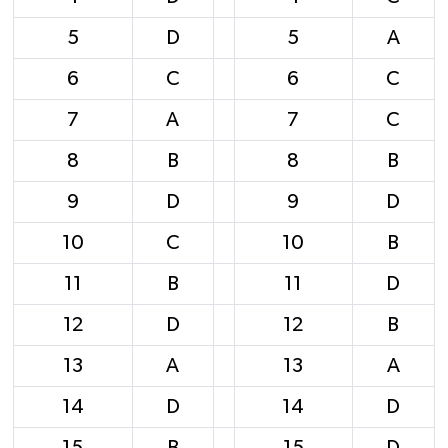
5
D
5
A
6
C
6
C
7
A
7
C
8
B
8
B
9
D
9
D
10
C
10
B
11
B
11
D
12
D
12
B
13
A
13
A
14
D
14
D
15
B
15
D