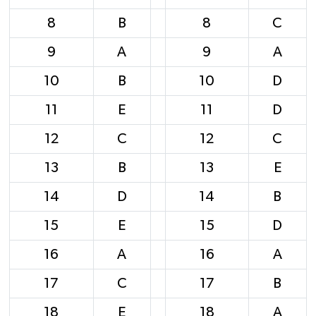
8
B
8
C
9
A
9
A
10
B
10
D
11
E
11
D
12
C
12
C
13
B
13
E
14
D
14
B
15
E
15
D
16
A
16
A
17
C
17
B
18
E
18
A