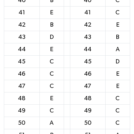
40
B
40
C
41
E
41
C
42
B
42
E
43
D
43
B
44
E
44
A
45
C
45
D
46
C
46
E
47
C
47
E
48
E
48
C
49
C
49
C
50
A
50
C