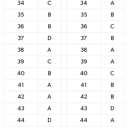
34
C
34
A
35
B
35
B
36
B
36
C
37
D
37
B
38
A
38
A
39
C
39
A
40
B
40
C
41
A
41
B
42
A
42
B
43
A
43
D
44
D
44
A