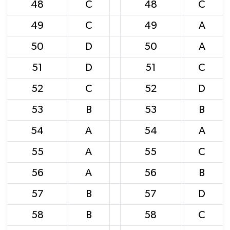
48
C
48
C
49
C
49
A
50
D
50
A
51
D
51
C
52
C
52
D
53
B
53
B
54
A
54
A
55
A
55
C
56
A
56
B
57
B
57
D
58
B
58
C