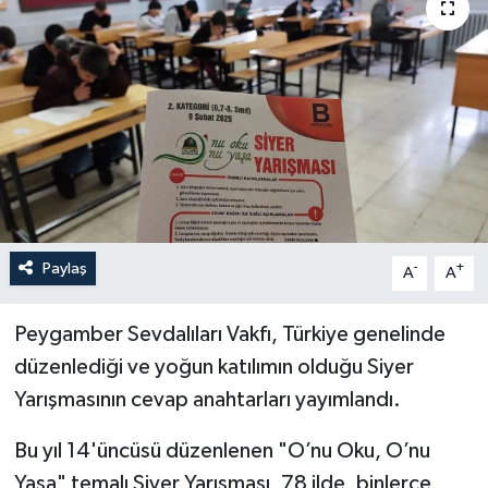
Politika
Sağlık
Spor
Teknoloji
Yaşam
Paylaş
-
+
A
A
Peygamber Sevdalıları Vakfı, Türkiye genelinde
düzenlediği ve yoğun katılımın olduğu Siyer
Yarışmasının cevap anahtarları yayımlandı.
Bu yıl 14'üncüsü düzenlenen "O’nu Oku, O’nu
Yaşa" temalı Siyer Yarışması, 78 ilde, binlerce