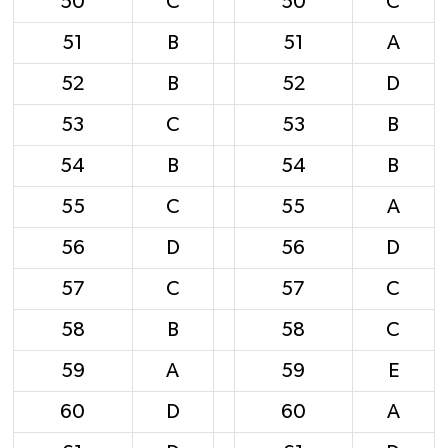
50
C
50
C
51
B
51
A
52
B
52
D
53
C
53
B
54
B
54
B
55
C
55
A
56
D
56
D
57
C
57
C
58
B
58
C
59
A
59
E
60
D
60
A