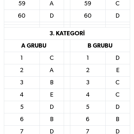
59
A
59
C
60
D
60
D
3. KATEGORİ
A GRUBU
B GRUBU
1
C
1
D
2
A
2
E
3
B
3
C
4
E
4
C
5
D
5
D
6
B
6
B
7
D
7
D