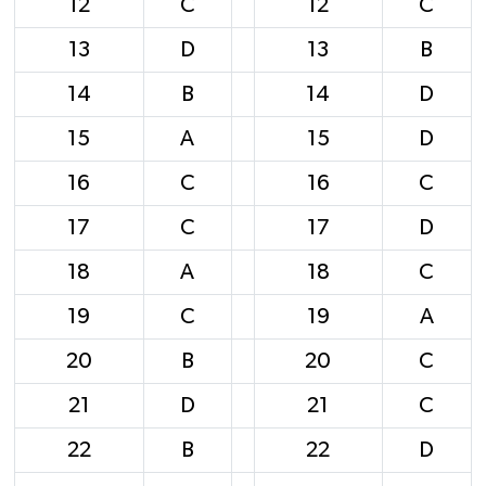
12
C
12
C
13
D
13
B
14
B
14
D
15
A
15
D
16
C
16
C
17
C
17
D
18
A
18
C
19
C
19
A
20
B
20
C
21
D
21
C
22
B
22
D