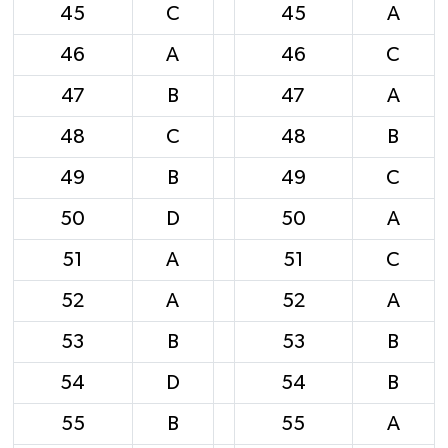
45
C
45
A
46
A
46
C
47
B
47
A
48
C
48
B
49
B
49
C
50
D
50
A
51
A
51
C
52
A
52
A
53
B
53
B
54
D
54
B
55
B
55
A