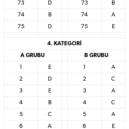
73
D
73
B
74
B
74
A
75
D
75
E
4. KATEGORİ
A GRUBU
B GRUBU
1
E
1
A
2
D
2
C
3
E
3
A
4
B
4
C
5
C
5
A
6
A
6
E