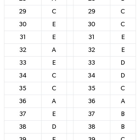
29
C
29
C
30
E
30
C
31
E
31
E
32
A
32
E
33
E
33
D
34
C
34
D
35
C
35
C
36
A
36
A
37
E
37
B
38
D
38
B
39
E
39
C