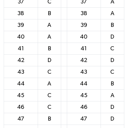
37
C
37
A
38
B
38
A
39
A
39
B
40
A
40
D
41
B
41
C
42
D
42
D
43
C
43
C
44
A
44
B
45
C
45
A
46
C
46
D
47
B
47
D