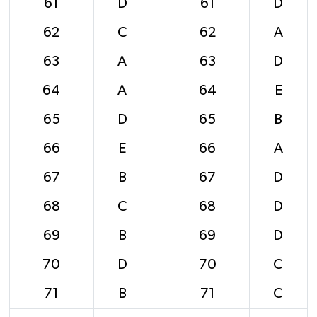
61
D
61
D
62
C
62
A
63
A
63
D
64
A
64
E
65
D
65
B
66
E
66
A
67
B
67
D
68
C
68
D
69
B
69
D
70
D
70
C
71
B
71
C