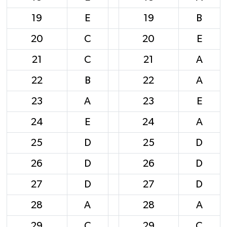
19
E
19
B
20
C
20
E
21
C
21
A
22
B
22
A
23
A
23
E
24
E
24
A
25
D
25
D
26
D
26
D
27
D
27
D
28
A
28
A
29
C
29
C