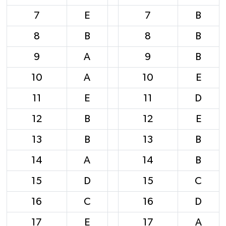
7
E
7
B
8
B
8
B
9
A
9
B
10
A
10
E
11
E
11
D
12
B
12
E
13
B
13
B
14
A
14
B
15
D
15
C
16
C
16
D
17
E
17
A