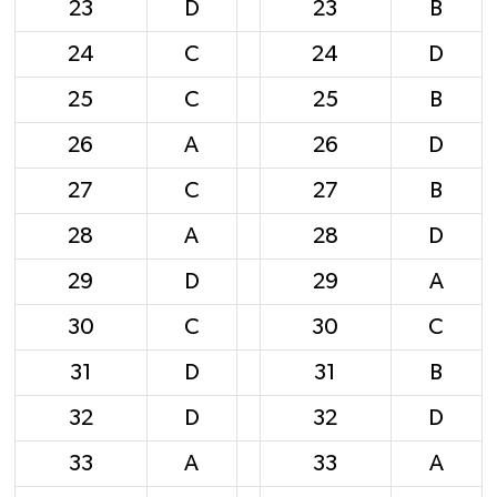
23
D
23
B
24
C
24
D
25
C
25
B
26
A
26
D
27
C
27
B
28
A
28
D
29
D
29
A
30
C
30
C
31
D
31
B
32
D
32
D
33
A
33
A