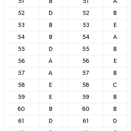
51
B
51
A
52
D
52
B
53
B
53
E
54
B
54
A
55
D
55
B
56
A
56
E
57
A
57
B
58
E
58
C
59
E
59
B
60
B
60
B
61
D
61
D