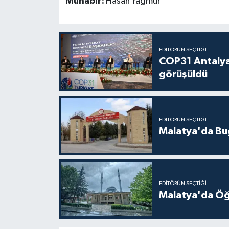
Muhabir:
Hasan Yağmur
EDITÖRÜN SEÇTIĞI
COP31 Antalya
görüşüldü
EDITÖRÜN SEÇTIĞI
Malatya'da Bu
EDITÖRÜN SEÇTIĞI
Malatya'da Öğ