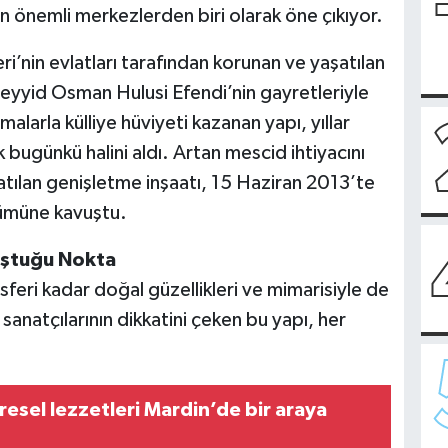
n önemli merkezlerden biri olarak öne çıkıyor.
ri’nin evlatları tarafından korunan ve yaşatılan
yid Osman Hulusi Efendi’nin gayretleriyle
şmalarla külliye hüviyeti kazanan yapı, yıllar
bugünkü halini aldı. Artan mescid ihtiyacını
atılan genişletme inşaatı, 15 Haziran 2013’te
ümüne kavuştu.
uştuğu Nokta
eri kadar doğal güzellikleri ve mimarisiyle de
f sanatçılarının dikkatini çeken bu yapı, her
resel lezzetleri Mardin’de bir araya