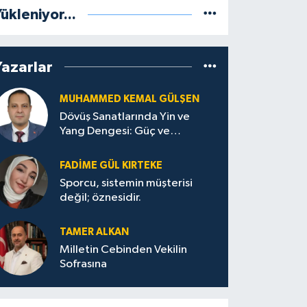
ükleniyor...
Yazarlar
MUHAMMED KEMAL GÜLŞEN
Dövüş Sanatlarında Yin ve
Yang Dengesi: Güç ve
Sakinliğin Uyumu
FADIME GÜL KIRTEKE
Sporcu, sistemin müşterisi
değil; öznesidir.
TAMER ALKAN
Milletin Cebinden Vekilin
Sofrasına