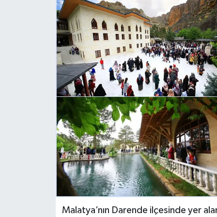
Politika
Sağlık
Spor
Teknoloji
Yaşam
Malatya’nın Darende ilçesinde yer ala