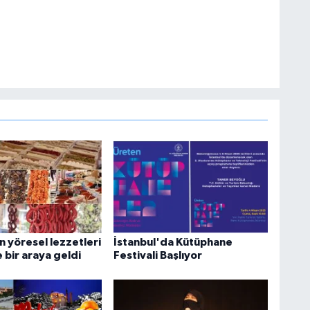
n yöresel lezzetleri
İstanbul'da Kütüphane
 bir araya geldi
Festivali Başlıyor