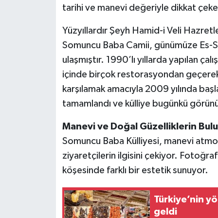
tarihi ve manevi değeriyle dikkat çeke
Yüzyıllardır Şeyh Hamid-i Veli Hazretle
Somuncu Baba Camii, günümüze Es-Sey
ulaşmıştır. 1990’lı yıllarda yapılan çalı
içinde birçok restorasyondan geçerek 
karşılamak amacıyla 2009 yılında başl
tamamlandı ve külliye bugünkü görün
Manevi ve Doğal Güzelliklerin Bul
Somuncu Baba Külliyesi, manevi atmosf
ziyaretçilerin ilgisini çekiyor. Fotoğra
köşesinde farklı bir estetik sunuyor.
Türkiye’nin yö
geldi