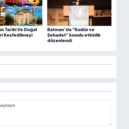
n Tarihi Ve Doğal
Batman'da "Kudüs ve
ri Keşfedilmeyi
Şehadet" konulu etkinlik
düzenlendi