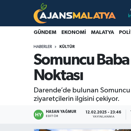
İ
Asayiş
Malatya Nöbetçi Eczaneler
GÜNDEM
EKONOMI
MALATYA
POLI
Dünya
Malatya Hava Durumu
HABERLER
KÜLTÜR
Eğitim
Malatya Namaz Vakitleri
Somuncu Baba K
Ekonomi
Malatya Trafik Yoğunluk Haritası
Noktası
Gündem
TFF 3.Lig 2.Grup Puan Durumu ve Fikstür
Darende’de bulunan Somuncu Bab
Kadın
Tüm Manşetler
ziyaretçilerin ilgisini çekiyor.
Kültür & Sanat
Son Dakika Haberleri
HASAN YAĞMUR
12.02.2025 - 23:46
EDITÖR
YAYINLANMA
Magazin
Haber Arşivi