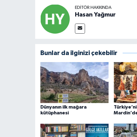
EDITÖR HAKKINDA
Hasan Yağmur
Bunlar da ilginizi çekebilir
Dünyanın ilk mağara
Türkiye’ni
kütüphanesi
Mardin’de