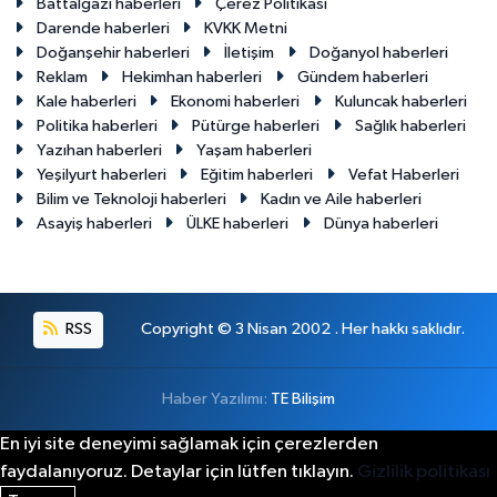
Battalgazi haberleri
Çerez Politikası
Darende haberleri
KVKK Metni
Doğanşehir haberleri
İletişim
Doğanyol haberleri
Reklam
Hekimhan haberleri
Gündem haberleri
Kale haberleri
Ekonomi haberleri
Kuluncak haberleri
Politika haberleri
Pütürge haberleri
Sağlık haberleri
Yazıhan haberleri
Yaşam haberleri
Yeşilyurt haberleri
Eğitim haberleri
Vefat Haberleri
Bilim ve Teknoloji haberleri
Kadın ve Aile haberleri
Asayiş haberleri
ÜLKE haberleri
Dünya haberleri
RSS
Copyright © 3 Nisan 2002 . Her hakkı saklıdır.
Haber Yazılımı:
TE Bilişim
En iyi site deneyimi sağlamak için çerezlerden
faydalanıyoruz. Detaylar için lütfen tıklayın.
Gizlilik politikası