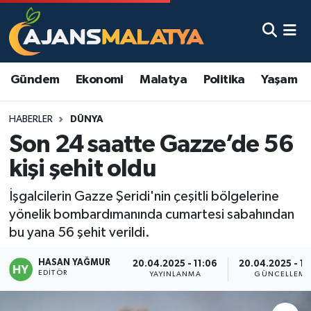
Asayiş
Malatya Nöbetçi Eczaneler
Gündem
Ekonomi
Malatya
Politika
Yaşam
Dünya
Malatya Hava Durumu
HABERLER
DÜNYA
Eğitim
Malatya Namaz Vakitleri
Son 24 saatte Gazze’de 56
Ekonomi
Malatya Trafik Yoğunluk Haritası
kişi şehit oldu
Gündem
TFF 3.Lig 2.Grup Puan Durumu ve Fikstür
İşgalcilerin Gazze Şeridi'nin çeşitli bölgelerine
yönelik bombardımanında cumartesi sabahından
Kadın
Tüm Manşetler
bu yana 56 şehit verildi.
HASAN YAĞMUR
Kültür & Sanat
Son Dakika Haberleri
20.04.2025 - 11:06
20.04.2025 - 1
EDITÖR
YAYINLANMA
GÜNCELLEME
Magazin
Haber Arşivi