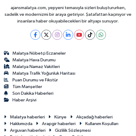
ajansmalatya.com, yepyeni temasıyla sizleri buluştururken,
sadelik ve modernizmi bir araya getiriyor. Şatafattan kaçınıyor ve
insanlara haber okuyabilecekleri bir altyapı sunuyor.
Malatya Nöbetçi Eczaneler
Malatya Hava Durumu
Malatya Namaz Vakitleri
Malatya Trafik Yoğunluk Haritası
Puan Durumu ve Fikstür
Tüm Manşetler
Son Dakika Haberleri
Haber Arşivi
Malatya haberleri
Künye
Akçadağ haberleri
Hakkımızda
Arapgir haberleri
Kullanım Koşulları
Arguvan haberleri
Gizlilik Sözleşmesi