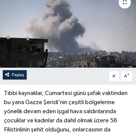
Politika
Sağlık
Spor
Teknoloji
Yaşam
Paylaş
-
+
A
A
Tıbbi kaynaklar, Cumartesi günü şafak vaktinden
bu yana Gazze Şeridi'nin çeşitli bölgelerine
yönelik devam eden işgal hava saldırılarında
çocuklar ve kadınlar da dahil olmak üzere 56
Filistinlinin şehit olduğunu, onlarcasının da