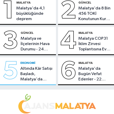
1
2
MALATYA
GÜNCEL
Malatya'da 4,1
Malatya'da 8 Bin
büyüklüğünde
456 TOKİ
deprem
Konutunun Kurası
Bugün Çekiliyor
3
4
GÜNCEL
MALATYA
Malatya ve
Malatya COP31
İlçelerinin Hava
İklim Zirvesi
Durumu - 24
Toplantısına Ev
Temmuz 2026
Sahipliği Yaptı
5
6
EKONOMI
MALATYA
Altında Kâr Satışı
Malatya'da
Başladı,
Bugün Vefat
Malatya'da
Edenler - 22
Makas Ne
Temmuz 2026
Durumda?