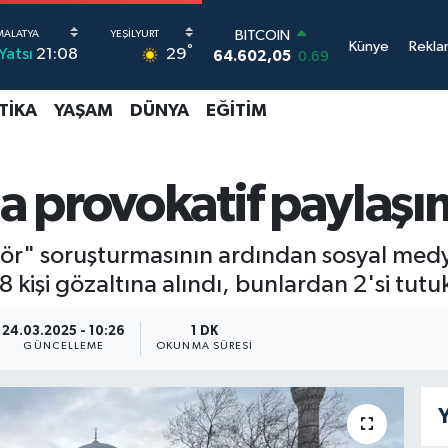
BITCOIN
64.602,05
0.69
Künye
Rekla
DOLAR
°
29
Yatsı
21:08
47,6006
0.06
EURO
TIKA
YAŞAM
DÜNYA
EĞITIM
55,0250
0.02
STERLİN
64,2398
0.2
GRAM ALTIN
 provokatif paylaşım
6513.94
0.32
BİST100
13.768
48
erör" soruşturmasının ardından sosyal med
 kişi gözaltına alındı, bunlardan 2'si tutu
24.03.2025 - 10:26
1 DK
GÜNCELLEME
OKUNMA SÜRESI
Y