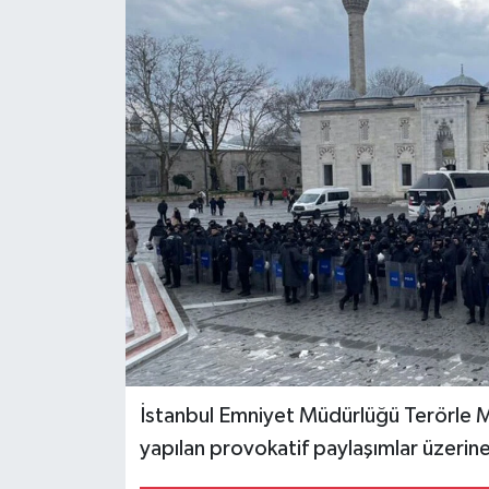
Politika
Sağlık
Spor
Teknoloji
Yaşam
İstanbul Emniyet Müdürlüğü Terörle
yapılan provokatif paylaşımlar üzerin