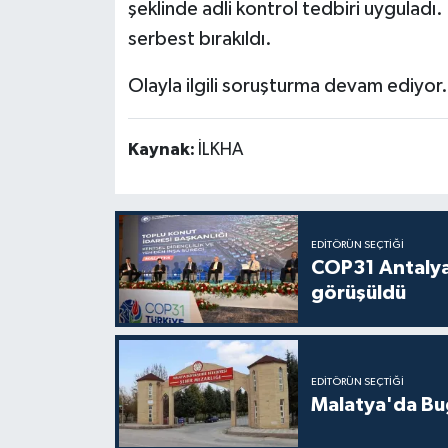
şeklinde adli kontrol tedbiri uyguladı. 
serbest bırakıldı.
Olayla ilgili soruşturma devam ediyor.
Kaynak:
İLKHA
EDITÖRÜN SEÇTIĞI
COP31 Antalya
görüşüldü
EDITÖRÜN SEÇTIĞI
Malatya'da Bu