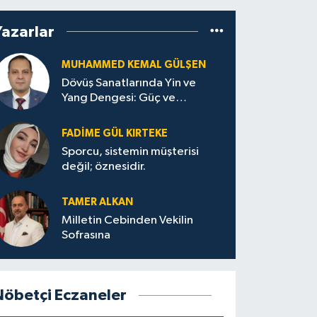
Yazarlar
MUHAMMED KEMAL GÜLŞEN
Dövüş Sanatlarında Yin ve
Yang Dengesi: Güç ve
Sakinliğin Uyumu
FADIME GÜL KIRTEKE
Sporcu, sistemin müşterisi
değil; öznesidir.
TAMER ALKAN
Milletin Cebinden Vekilin
Sofrasına
Nöbetçi Eczaneler