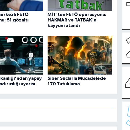
merkezli FETÖ
MİT'ten FETÖ operasyonu:
u: 51 gözaltı
HAKMAR ve TATBAK'a
kayyum atandı
akanlığı'ndan yapay
Siber Suçlarla Mücadelede
dırıcılığı uyarısı
170 Tutuklama