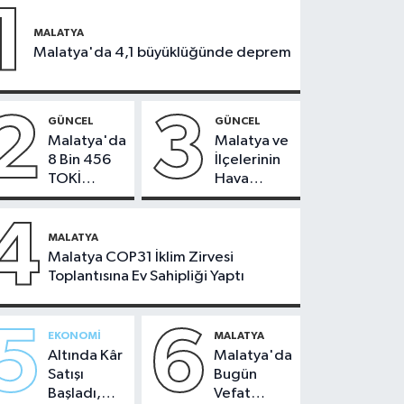
1
MALATYA
Malatya'da 4,1 büyüklüğünde deprem
2
3
GÜNCEL
GÜNCEL
Malatya'da
Malatya ve
8 Bin 456
İlçelerinin
TOKİ
Hava
Konutunun
Durumu -
Kurası
24
4
Bugün
Temmuz
MALATYA
Çekiliyor
2026
Malatya COP31 İklim Zirvesi
Toplantısına Ev Sahipliği Yaptı
5
6
EKONOMI
MALATYA
Altında Kâr
Malatya'da
Satışı
Bugün
Başladı,
Vefat