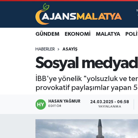
Asayiş
Malatya Nöbetçi Eczaneler
GÜNDEM
EKONOMI
MALATYA
POLI
Dünya
Malatya Hava Durumu
HABERLER
ASAYIŞ
Eğitim
Malatya Namaz Vakitleri
Sosyal medyada
Ekonomi
Malatya Trafik Yoğunluk Haritası
İBB'ye yönelik "yolsuzluk ve t
Gündem
TFF 3.Lig 2.Grup Puan Durumu ve Fikstür
provokatif paylaşımlar yapan 58
Kadın
Tüm Manşetler
HASAN YAĞMUR
24.03.2025 - 06:58
EDITÖR
YAYINLANMA
Kültür & Sanat
Son Dakika Haberleri
Magazin
Haber Arşivi