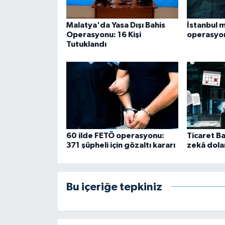
Malatya'da Yasa Dışı Bahis
İstanbul 
Operasyonu: 16 Kişi
operasyon
Tutuklandı
60 ilde FETÖ operasyonu:
Ticaret B
371 şüpheli için gözaltı kararı
zekâ dolan
Bu içeriğe tepkiniz