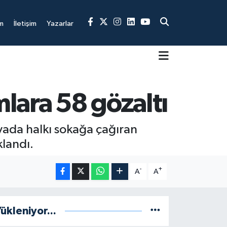
m
İletişim
Yazarlar
lara 58 gözaltı
yada halkı sokağa çağıran
klandı.
-
+
A
A
ükleniyor...