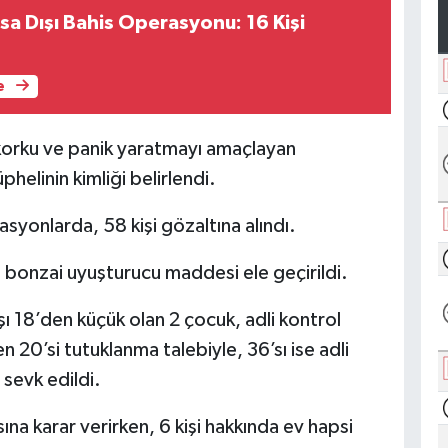
sa Dışı Bahis Operasyonu: 16 Kişi
e
 korku ve panik yaratmayı amaçlayan
helinin kimliği belirlendi.
syonlarda, 58 kişi gözaltına alındı.
bonzai uyuşturucu maddesi ele geçirildi.
ı 18’den küçük olan 2 çocuk, adli kontrol
n 20’si tutuklanma talebiyle, 36’sı ise adli
 sevk edildi.
ına karar verirken, 6 kişi hakkında ev hapsi