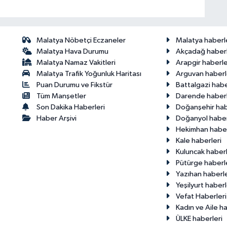
Malatya Nöbetçi Eczaneler
Malatya haberl
Malatya Hava Durumu
Akçadağ haberl
Malatya Namaz Vakitleri
Arapgir haberle
Malatya Trafik Yoğunluk Haritası
Arguvan haberl
Puan Durumu ve Fikstür
Battalgazi habe
Tüm Manşetler
Darende haberl
Son Dakika Haberleri
Doğanşehir hab
Haber Arşivi
Doğanyol haber
Hekimhan haber
Kale haberleri
Kuluncak haberl
Pütürge haberl
Yazıhan haberle
Yeşilyurt haberl
Vefat Haberleri
Kadın ve Aile ha
ÜLKE haberleri