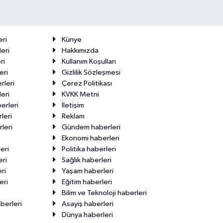
eri
Künye
eri
Hakkımızda
ri
Kullanım Koşulları
eri
Gizlilik Sözleşmesi
rleri
Çerez Politikası
eri
KVKK Metni
erleri
İletişim
leri
Reklam
leri
Gündem haberleri
Ekonomi haberleri
eri
Politika haberleri
eri
Sağlık haberleri
ri
Yaşam haberleri
eri
Eğitim haberleri
Bilim ve Teknoloji haberleri
berleri
Asayiş haberleri
Dünya haberleri