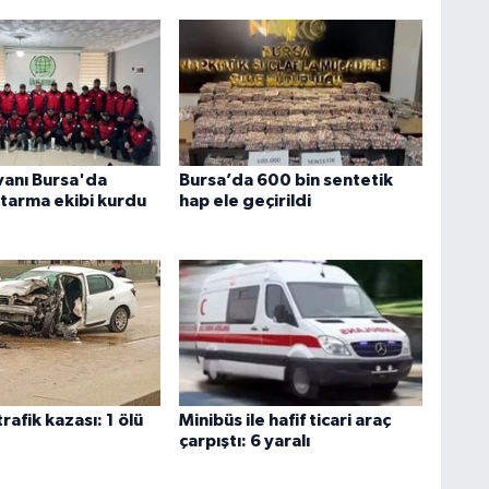
anı Bursa'da
Bursa’da 600 bin sentetik
tarma ekibi kurdu
hap ele geçirildi
rafik kazası: 1 ölü
Minibüs ile hafif ticari araç
çarpıştı: 6 yaralı