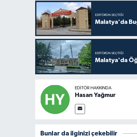
EDITÖRÜN SEÇTIĞI
Malatya'da Bu
EDITÖRÜN SEÇTIĞI
Malatya'da Öğ
EDITÖR HAKKINDA
Hasan Yağmur
Bunlar da ilginizi çekebilir