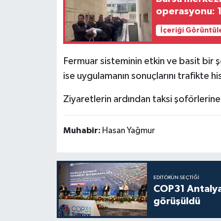
operasyonu: 1
İçeriği Görüntül
Fermuar sisteminin etkin ve basit bir ş
ise uygulamanın sonuçlarını trafikte his
Ziyaretlerin ardından taksi şoförlerine 
Muhabir:
Hasan Yağmur
EDITÖRÜN SEÇTIĞI
COP31 Antalya
görüşüldü