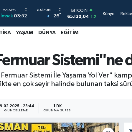
BITCOIN
65.130,04
1.2
Künye
Rekla
DOLAR
°
26
İmsak
03:52
47,7106
0.17
EURO
TIKA
YAŞAM
DÜNYA
EĞITIM
55,1652
0.27
STERLİN
64,4046
0.35
GRAM ALTIN
"Fermuar Sistemi"ne 
6648.99
2.59
BİST100
13.773
-19
ı "Fermuar Sistemi İle Yaşama Yol Ver" kam
te en çok seyir halinde bulunan taksi sürü
19.02.2025 - 23:44
1 DK
GÜNCELLEME
OKUNMA SÜRESI
Y