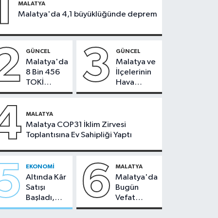
1
MALATYA
Malatya'da 4,1 büyüklüğünde deprem
2
3
GÜNCEL
GÜNCEL
Malatya'da
Malatya ve
8 Bin 456
İlçelerinin
TOKİ
Hava
Konutunun
Durumu -
Kurası
24
4
Bugün
Temmuz
MALATYA
Çekiliyor
2026
Malatya COP31 İklim Zirvesi
Toplantısına Ev Sahipliği Yaptı
5
6
EKONOMI
MALATYA
Altında Kâr
Malatya'da
Satışı
Bugün
Başladı,
Vefat
Malatya'da
Edenler -