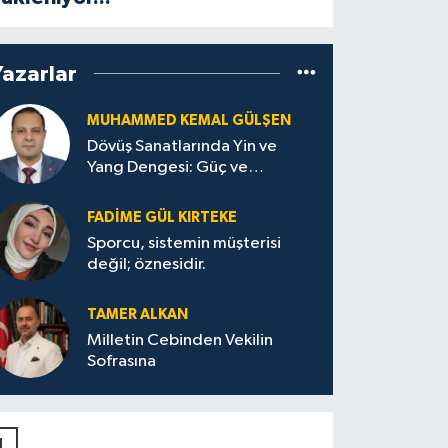
Yazarlar
MUHAMMED KEMAL GÜLŞEN
Dövüş Sanatlarında Yin ve
Yang Dengesi: Güç ve
Sakinliğin Uyumu
FADIME GÜL KIRTEKE
Sporcu, sistemin müşterisi
değil; öznesidir.
TAMER ALKAN
Milletin Cebinden Vekilin
Sofrasına