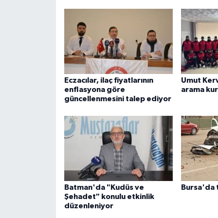
Eczacılar, ilaç fiyatlarının
Umut Kerv
enflasyona göre
arama kur
güncellenmesini talep ediyor
Batman'da "Kudüs ve
Bursa'da t
Şehadet" konulu etkinlik
düzenleniyor