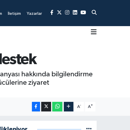
m
İletişim
Yazarlar
destek
panyası hakkında bilgilendirme
cülerine ziyaret
-
+
A
A
ükleniyor...