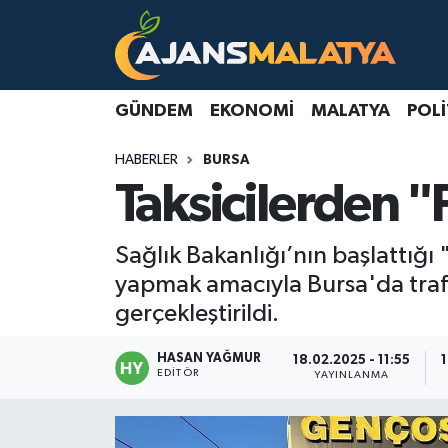
Asayiş
Malatya Nöbetçi Eczaneler
GÜNDEM
EKONOMI
MALATYA
POLI
Dünya
Malatya Hava Durumu
HABERLER
BURSA
Eğitim
Malatya Namaz Vakitleri
Taksicilerden 
Ekonomi
Malatya Trafik Yoğunluk Haritası
Sağlık Bakanlığı’nın başlattığ
Gündem
TFF 3.Lig 2.Grup Puan Durumu ve Fikstür
yapmak amacıyla Bursa'da trafik
gerçekleştirildi.
Kadın
Tüm Manşetler
HASAN YAĞMUR
18.02.2025 - 11:55
EDITÖR
YAYINLANMA
Kültür & Sanat
Son Dakika Haberleri
Magazin
Haber Arşivi