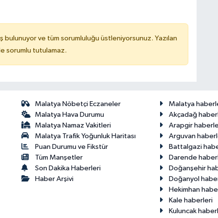
ş bulunuyor ve tüm sorumluluğu üstleniyorsunuz. Yazılan
de sorumlu tutulamaz.
Malatya Nöbetçi Eczaneler
Malatya haberl
Malatya Hava Durumu
Akçadağ haberl
Malatya Namaz Vakitleri
Arapgir haberle
Malatya Trafik Yoğunluk Haritası
Arguvan haberl
Puan Durumu ve Fikstür
Battalgazi habe
Tüm Manşetler
Darende haberl
Son Dakika Haberleri
Doğanşehir hab
Haber Arşivi
Doğanyol haber
Hekimhan haber
Kale haberleri
Kuluncak haberl