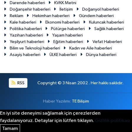
Darende haberleri
KVKK Metni
Doğanşehir haberleri
İletişim
Doğanyol haberleri
Reklam
Hekimhan haberleri
Gündem haberleri
Kale haberleri
Ekonomi haberleri
Kuluncak haberleri
Politika haberleri
Pütürge haberleri
Sağlık haberleri
Yazıhan haberleri
Yaşam haberleri
Yeşilyurt haberleri
Eğitim haberleri
Vefat Haberleri
Bilim ve Teknoloji haberleri
Kadın ve Aile haberleri
Asayiş haberleri
ÜLKE haberleri
Dünya haberleri
RSS
Copyright © 3 Nisan 2002 . Her hakkı saklıdır.
Haber Yazılımı:
TE Bilişim
En iyi site deneyimi sağlamak için çerezlerden
faydalanıyoruz. Detaylar için lütfen tıklayın.
Gizlilik politikası
Tamam