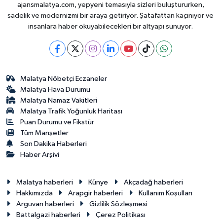
ajansmalatya.com, yepyeni temasıyla sizleri buluştururken,
sadelik ve modernizmi bir araya getiriyor. Şatafattan kaçınıyor ve
insanlara haber okuyabilecekleri bir altyapı sunuyor.
Malatya Nöbetçi Eczaneler
Malatya Hava Durumu
Malatya Namaz Vakitleri
Malatya Trafik Yoğunluk Haritası
Puan Durumu ve Fikstür
Tüm Manşetler
Son Dakika Haberleri
Haber Arşivi
Malatya haberleri
Künye
Akçadağ haberleri
Hakkımızda
Arapgir haberleri
Kullanım Koşulları
Arguvan haberleri
Gizlilik Sözleşmesi
Battalgazi haberleri
Çerez Politikası