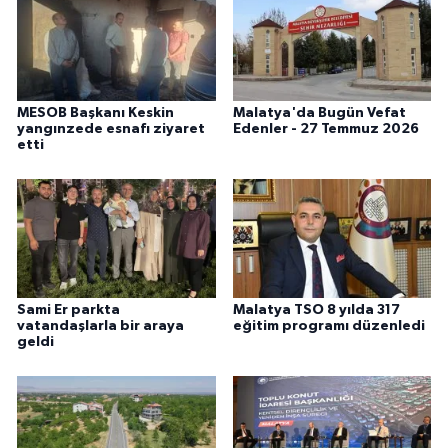
MESOB Başkanı Keskin
Malatya'da Bugün Vefat
yangınzede esnafı ziyaret
Edenler - 27 Temmuz 2026
etti
Sami Er parkta
Malatya TSO 8 yılda 317
vatandaşlarla bir araya
eğitim programı düzenledi
geldi