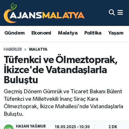
Asayiş
Malatya Nöbetçi Eczaneler
Gündem
Ekonomi
Malatya
Politika
Yaşam
Dünya
Malatya Hava Durumu
HABERLER
MALATYA
Eğitim
Malatya Namaz Vakitleri
Tüfenkci ve Ölmeztoprak,
Ekonomi
Malatya Trafik Yoğunluk Haritası
İkizce'de Vatandaşlarla
Buluştu
Gündem
TFF 3.Lig 2.Grup Puan Durumu ve Fikstür
Geçmiş Dönem Gümrük ve Ticaret Bakanı Bülent
Kadın
Tüm Manşetler
Tüfenkci ve Milletvekili İnanç Siraç Kara
Ölmeztoprak, İkizce Mahallesi'nde Vatandaşlarla
Kültür & Sanat
Son Dakika Haberleri
Buluştu.
Magazin
Haber Arşivi
HASAN YAĞMUR
18.05.2025 - 10:30
2 DK