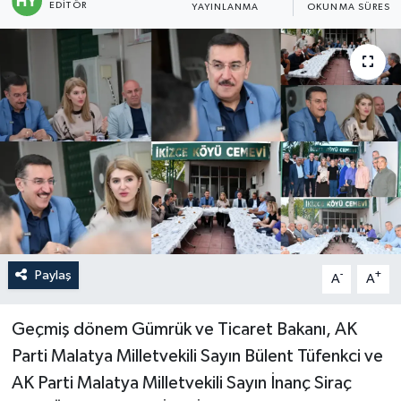
EDITÖR
YAYINLANMA
OKUNMA SÜRESI
Politika
Sağlık
Spor
Teknoloji
Yaşam
Paylaş
-
+
A
A
Geçmiş dönem Gümrük ve Ticaret Bakanı, AK
Parti Malatya Milletvekili Sayın Bülent Tüfenkci ve
AK Parti Malatya Milletvekili Sayın İnanç Siraç