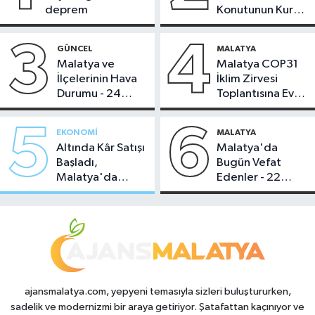
deprem
Konutunun Kurası
Bugün Çekiliyor
3
4
GÜNCEL
MALATYA
Malatya ve
Malatya COP31
İlçelerinin Hava
İklim Zirvesi
Durumu - 24
Toplantısına Ev
Temmuz 2026
Sahipliği Yaptı
5
6
EKONOMI
MALATYA
Altında Kâr Satışı
Malatya'da
Başladı,
Bugün Vefat
Malatya'da
Edenler - 22
Makas Ne
Temmuz 2026
Durumda?
ajansmalatya.com, yepyeni temasıyla sizleri buluştururken,
sadelik ve modernizmi bir araya getiriyor. Şatafattan kaçınıyor ve