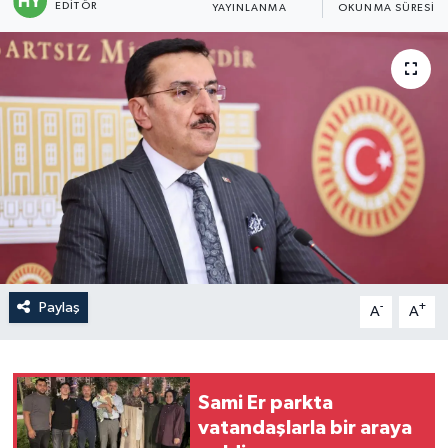
EDITÖR
YAYINLANMA
OKUNMA SÜRESI
Politika
Sağlık
Spor
Teknoloji
Yaşam
Paylaş
-
+
A
A
Sami Er parkta
vatandaşlarla bir araya