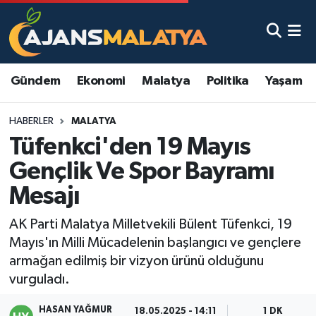
Asayiş
Malatya Nöbetçi Eczaneler
Gündem
Ekonomi
Malatya
Politika
Yaşam
Dünya
Malatya Hava Durumu
HABERLER
MALATYA
Eğitim
Malatya Namaz Vakitleri
Tüfenkci'den 19 Mayıs
Ekonomi
Malatya Trafik Yoğunluk Haritası
Gençlik Ve Spor Bayramı
Mesajı
Gündem
TFF 3.Lig 2.Grup Puan Durumu ve Fikstür
AK Parti Malatya Milletvekili Bülent Tüfenkci, 19
Kadın
Tüm Manşetler
Mayıs'ın Milli Mücadelenin başlangıcı ve gençlere
armağan edilmiş bir vizyon ürünü olduğunu
Kültür & Sanat
Son Dakika Haberleri
vurguladı.
Magazin
Haber Arşivi
HASAN YAĞMUR
18.05.2025 - 14:11
1 DK