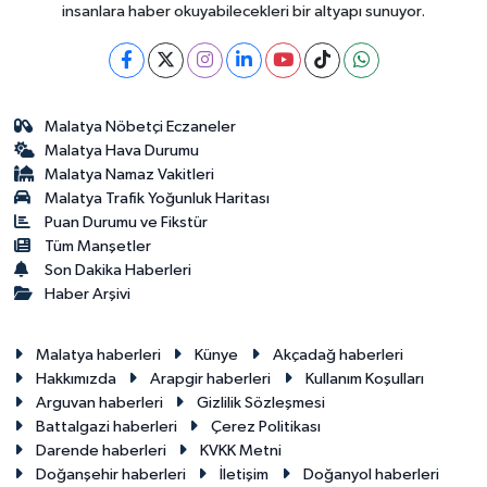
insanlara haber okuyabilecekleri bir altyapı sunuyor.
Malatya Nöbetçi Eczaneler
Malatya Hava Durumu
Malatya Namaz Vakitleri
Malatya Trafik Yoğunluk Haritası
Puan Durumu ve Fikstür
Tüm Manşetler
Son Dakika Haberleri
Haber Arşivi
Malatya haberleri
Künye
Akçadağ haberleri
Hakkımızda
Arapgir haberleri
Kullanım Koşulları
Arguvan haberleri
Gizlilik Sözleşmesi
Battalgazi haberleri
Çerez Politikası
Darende haberleri
KVKK Metni
Doğanşehir haberleri
İletişim
Doğanyol haberleri