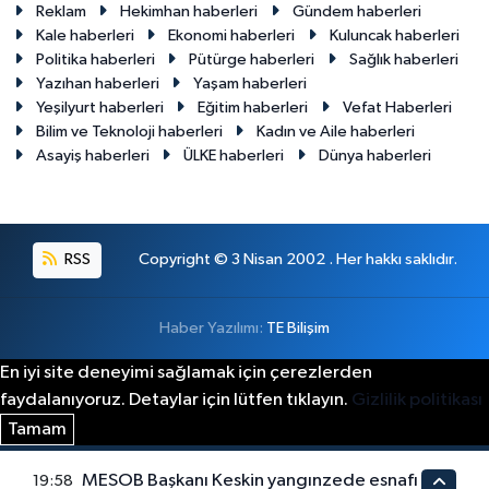
Reklam
Hekimhan haberleri
Gündem haberleri
Kale haberleri
Ekonomi haberleri
Kuluncak haberleri
Politika haberleri
Pütürge haberleri
Sağlık haberleri
Yazıhan haberleri
Yaşam haberleri
Yeşilyurt haberleri
Eğitim haberleri
Vefat Haberleri
Bilim ve Teknoloji haberleri
Kadın ve Aile haberleri
Asayiş haberleri
ÜLKE haberleri
Dünya haberleri
RSS
Copyright © 3 Nisan 2002 . Her hakkı saklıdır.
Haber Yazılımı:
TE Bilişim
En iyi site deneyimi sağlamak için çerezlerden
faydalanıyoruz. Detaylar için lütfen tıklayın.
Gizlilik politikası
Tamam
MESOB Başkanı Keskin yangınzede esnafı
19:58