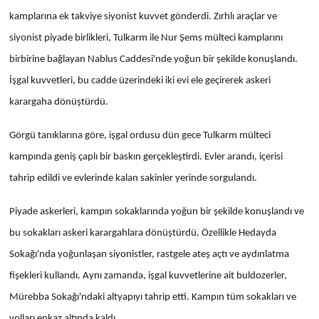
kamplarına ek takviye siyonist kuvvet gönderdi. Zırhlı araçlar ve
siyonist piyade birlikleri, Tulkarm ile Nur Şems mülteci kamplarını
birbirine bağlayan Nablus Caddesi'nde yoğun bir şekilde konuşlandı.
İşgal kuvvetleri, bu cadde üzerindeki iki evi ele geçirerek askeri
karargaha dönüştürdü.
Görgü tanıklarına göre, işgal ordusu dün gece Tulkarm mülteci
kampında geniş çaplı bir baskın gerçekleştirdi. Evler arandı, içerisi
tahrip edildi ve evlerinde kalan sakinler yerinde sorgulandı.
Piyade askerleri, kampın sokaklarında yoğun bir şekilde konuşlandı ve
bu sokakları askeri karargahlara dönüştürdü. Özellikle Hedayda
Sokağı'nda yoğunlaşan siyonistler, rastgele ateş açtı ve aydınlatma
fişekleri kullandı. Aynı zamanda, işgal kuvvetlerine ait buldozerler,
Mürebba Sokağı'ndaki altyapıyı tahrip etti. Kampın tüm sokakları ve
yolları enkaz altında kaldı.