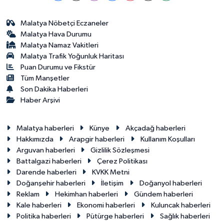
Malatya Nöbetçi Eczaneler
Malatya Hava Durumu
Malatya Namaz Vakitleri
Malatya Trafik Yoğunluk Haritası
Puan Durumu ve Fikstür
Tüm Manşetler
Son Dakika Haberleri
Haber Arşivi
Malatya haberleri
Künye
Akçadağ haberleri
Hakkımızda
Arapgir haberleri
Kullanım Koşulları
Arguvan haberleri
Gizlilik Sözleşmesi
Battalgazi haberleri
Çerez Politikası
Darende haberleri
KVKK Metni
Doğanşehir haberleri
İletişim
Doğanyol haberleri
Reklam
Hekimhan haberleri
Gündem haberleri
Kale haberleri
Ekonomi haberleri
Kuluncak haberleri
Politika haberleri
Pütürge haberleri
Sağlık haberleri