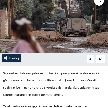
Politika
Sağlık
Spor
Teknoloji
Yaşam
Paylaş
-
+
A
A
Siyonistler, Tulkarm şehri ve mülteci kampına yönelik saldırılarını 22.
gün boyunca aralıksız devam ettiriyor. Nur Şams kampına yönelik
saldırılar ise 9. gününe girdi. Siyonist saldırılarda altyapıda geniş çaplı
tahribat yaşanırken evlere de zarar verildi.
Yerel medyaya göre işgal kuvvetleri Tulkarm şehri ve mülteci