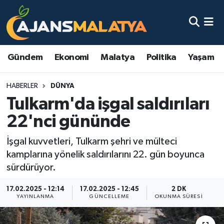
Asayiş
Malatya Nöbetçi Eczaneler
Gündem
Ekonomi
Malatya
Politika
Yaşam
Dünya
Malatya Hava Durumu
HABERLER
DÜNYA
Eğitim
Malatya Namaz Vakitleri
Tulkarm'da işgal saldırıları
Ekonomi
Malatya Trafik Yoğunluk Haritası
22'nci gününde
Gündem
TFF 3.Lig 2.Grup Puan Durumu ve Fikstür
İşgal kuvvetleri, Tulkarm şehri ve mülteci
kamplarına yönelik saldırılarını 22. gün boyunca
Kadın
Tüm Manşetler
sürdürüyor.
17.02.2025 - 12:14
17.02.2025 - 12:45
2 DK
Kültür & Sanat
Son Dakika Haberleri
YAYINLANMA
GÜNCELLEME
OKUNMA SÜRESI
Magazin
Haber Arşivi