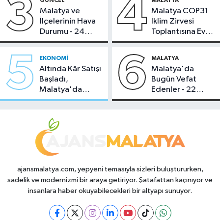
3
4
Malatya ve
Malatya COP31
İlçelerinin Hava
İklim Zirvesi
Durumu - 24
Toplantısına Ev
Temmuz 2026
Sahipliği Yaptı
5
6
EKONOMI
MALATYA
Altında Kâr Satışı
Malatya'da
Başladı,
Bugün Vefat
Malatya'da
Edenler - 22
Makas Ne
Temmuz 2026
Durumda?
ajansmalatya.com, yepyeni temasıyla sizleri buluştururken,
sadelik ve modernizmi bir araya getiriyor. Şatafattan kaçınıyor ve
insanlara haber okuyabilecekleri bir altyapı sunuyor.