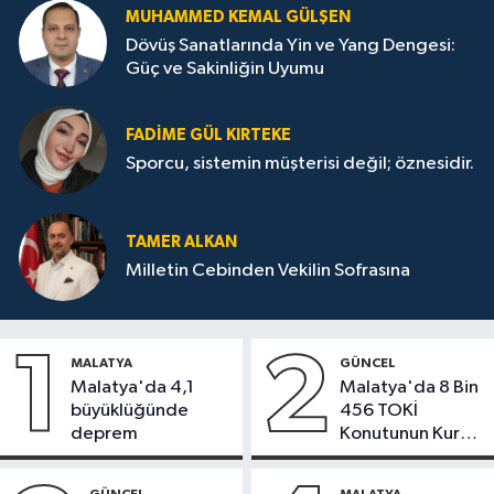
MUHAMMED KEMAL GÜLŞEN
Dövüş Sanatlarında Yin ve Yang Dengesi:
Güç ve Sakinliğin Uyumu
FADIME GÜL KIRTEKE
Sporcu, sistemin müşterisi değil; öznesidir.
TAMER ALKAN
Milletin Cebinden Vekilin Sofrasına
1
2
MALATYA
GÜNCEL
Malatya'da 4,1
Malatya'da 8 Bin
büyüklüğünde
456 TOKİ
deprem
Konutunun Kurası
Bugün Çekiliyor
GÜNCEL
MALATYA