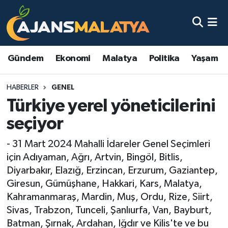
Asayiş
Malatya Nöbetçi Eczaneler
Gündem
Ekonomi
Malatya
Politika
Yaşam
Dünya
Malatya Hava Durumu
HABERLER
GENEL
Eğitim
Malatya Namaz Vakitleri
Türkiye yerel yöneticilerini
Ekonomi
Malatya Trafik Yoğunluk Haritası
seçiyor
Gündem
TFF 3.Lig 2.Grup Puan Durumu ve Fikstür
- 31 Mart 2024 Mahalli İdareler Genel Seçimleri
için Adıyaman, Ağrı, Artvin, Bingöl, Bitlis,
Kadın
Tüm Manşetler
Diyarbakır, Elazığ, Erzincan, Erzurum, Gaziantep,
Giresun, Gümüşhane, Hakkari, Kars, Malatya,
Kültür & Sanat
Son Dakika Haberleri
Kahramanmaraş, Mardin, Muş, Ordu, Rize, Siirt,
Sivas, Trabzon, Tunceli, Şanlıurfa, Van, Bayburt,
Magazin
Haber Arşivi
Batman, Şırnak, Ardahan, Iğdır ve Kilis'te ve bu