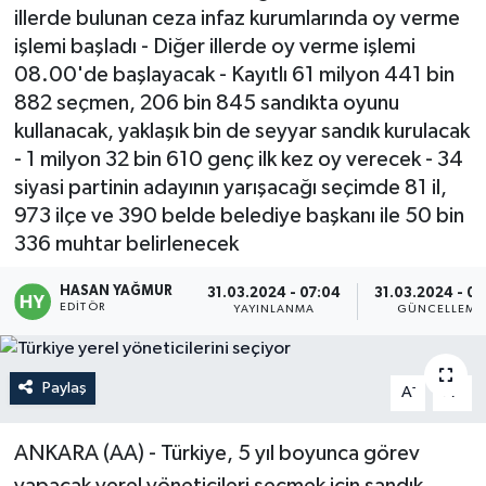
illerde bulunan ceza infaz kurumlarında oy verme
Politika
işlemi başladı - Diğer illerde oy verme işlemi
08.00'de başlayacak - Kayıtlı 61 milyon 441 bin
Sağlık
882 seçmen, 206 bin 845 sandıkta oyunu
kullanacak, yaklaşık bin de seyyar sandık kurulacak
Spor
- 1 milyon 32 bin 610 genç ilk kez oy verecek - 34
siyasi partinin adayının yarışacağı seçimde 81 il,
Teknoloji
973 ilçe ve 390 belde belediye başkanı ile 50 bin
336 muhtar belirlenecek
Yaşam
HASAN YAĞMUR
31.03.2024 - 07:04
31.03.2024 - 07
EDITÖR
YAYINLANMA
GÜNCELLEME
Paylaş
-
+
A
A
ANKARA (AA) - Türkiye, 5 yıl boyunca görev