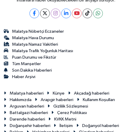
insanlara haber okuyabilecekleri bir altyapı sunuyor.
Malatya Nöbetçi Eczaneler
Malatya Hava Durumu
Malatya Namaz Vakitleri
Malatya Trafik Yoğunluk Haritası
Puan Durumu ve Fikstür
Tüm Manşetler
Son Dakika Haberleri
Haber Arşivi
Malatya haberleri
Künye
Akçadağ haberleri
Hakkımızda
Arapgir haberleri
Kullanım Koşulları
Arguvan haberleri
Gizlilik Sözleşmesi
Battalgazi haberleri
Çerez Politikası
Darende haberleri
KVKK Metni
Doğanşehir haberleri
İletişim
Doğanyol haberleri