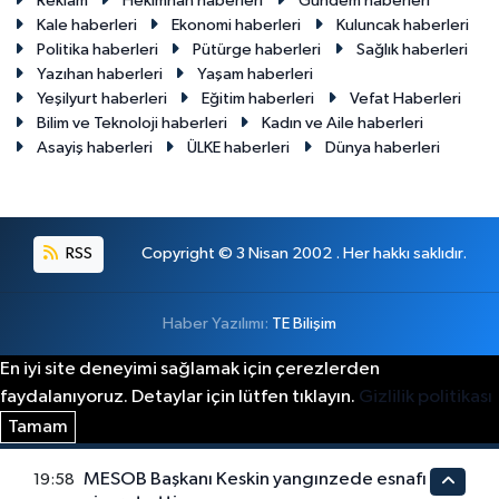
Reklam
Hekimhan haberleri
Gündem haberleri
Kale haberleri
Ekonomi haberleri
Kuluncak haberleri
Politika haberleri
Pütürge haberleri
Sağlık haberleri
Yazıhan haberleri
Yaşam haberleri
Yeşilyurt haberleri
Eğitim haberleri
Vefat Haberleri
Bilim ve Teknoloji haberleri
Kadın ve Aile haberleri
Asayiş haberleri
ÜLKE haberleri
Dünya haberleri
RSS
Copyright © 3 Nisan 2002 . Her hakkı saklıdır.
Haber Yazılımı:
TE Bilişim
En iyi site deneyimi sağlamak için çerezlerden
faydalanıyoruz. Detaylar için lütfen tıklayın.
Gizlilik politikası
Tamam
MESOB Başkanı Keskin yangınzede esnafı
19:58