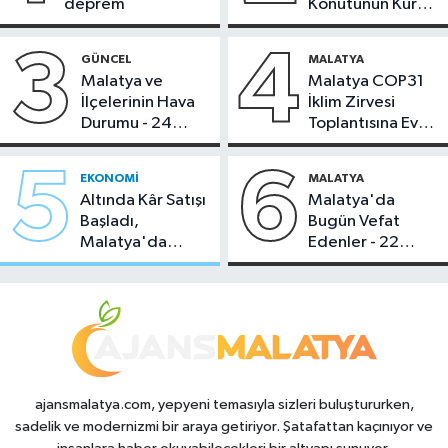
deprem
Konutunun Kurası
Bugün Çekiliyor
3
4
GÜNCEL
MALATYA
Malatya ve
Malatya COP31
İlçelerinin Hava
İklim Zirvesi
Durumu - 24
Toplantısına Ev
Temmuz 2026
Sahipliği Yaptı
5
6
EKONOMI
MALATYA
Altında Kâr Satışı
Malatya'da
Başladı,
Bugün Vefat
Malatya'da
Edenler - 22
Makas Ne
Temmuz 2026
Durumda?
ajansmalatya.com, yepyeni temasıyla sizleri buluştururken,
sadelik ve modernizmi bir araya getiriyor. Şatafattan kaçınıyor ve