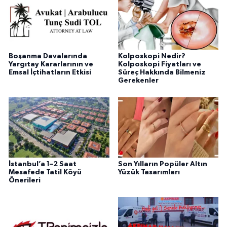
Boşanma Davalarında
Kolposkopi Nedir?
Yargıtay Kararlarının ve
Kolposkopi Fiyatları ve
Emsal İçtihatların Etkisi
Süreç Hakkında Bilmeniz
Gerekenler
İstanbul’a 1–2 Saat
Son Yılların Popüler Altın
Mesafede Tatil Köyü
Yüzük Tasarımları
Önerileri