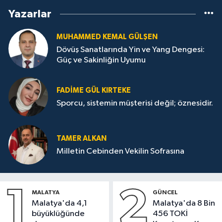
Yazarlar
MUHAMMED KEMAL GÜLŞEN
Dövüş Sanatlarında Yin ve Yang Dengesi:
Güç ve Sakinliğin Uyumu
FADIME GÜL KIRTEKE
Sporcu, sistemin müşterisi değil; öznesidir.
TAMER ALKAN
Milletin Cebinden Vekilin Sofrasına
1
2
MALATYA
GÜNCEL
Malatya'da 4,1
Malatya'da 8 Bin
büyüklüğünde
456 TOKİ