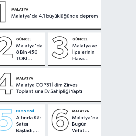
1
MALATYA
Malatya'da 4,1 büyüklüğünde deprem
2
3
GÜNCEL
GÜNCEL
Malatya'da
Malatya ve
8 Bin 456
İlçelerinin
TOKİ
Hava
Konutunun
Durumu -
Kurası
24
4
Bugün
Temmuz
MALATYA
Çekiliyor
2026
Malatya COP31 İklim Zirvesi
Toplantısına Ev Sahipliği Yaptı
5
6
EKONOMI
MALATYA
Altında Kâr
Malatya'da
Satışı
Bugün
Başladı,
Vefat