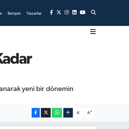
m
İletişim
Yazarlar
 Kadar
lanarak yeni bir dönemin
-
+
A
A