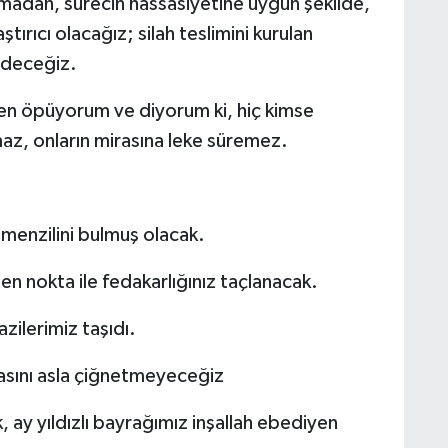
madan, sürecin hassasiyetine uygun şekilde,
ştırıcı olacağız; silah teslimini kurulan
 edeceğiz.
izden öpüyorum ve diyorum ki, hiç kimse
maz, onların mirasına leke süremez.
 menzilini bulmuş olacak.
en nokta ile fedakarlığınız taçlanacak.
azilerimiz taşıdı.
rasını asla çiğnetmeyeceğiz
, ay yıldızlı bayrağımız inşallah ebediyen