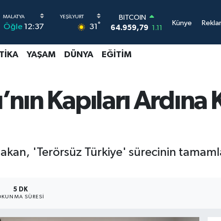
BITCOIN
Künye
Rekla
°
64.959,79
1.11
31
Öğle
12:37
DOLAR
47,7436
0.18
TIKA
YAŞAM
DÜNYA
EĞITIM
EURO
55,2510
0.32
STERLİN
64,4811
0.38
ı’nın Kapıları Ardına
GRAM ALTIN
6660.55
0.03
BİST100
13.779
-14
 Bakan, 'Terörsüz Türkiye' sürecinin tamam
5 DK
OKUNMA SÜRESI