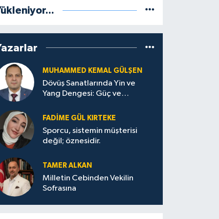
ükleniyor...
Yazarlar
MUHAMMED KEMAL GÜLŞEN
Dövüş Sanatlarında Yin ve
Yang Dengesi: Güç ve
Sakinliğin Uyumu
FADIME GÜL KIRTEKE
Sporcu, sistemin müşterisi
değil; öznesidir.
TAMER ALKAN
Milletin Cebinden Vekilin
Sofrasına