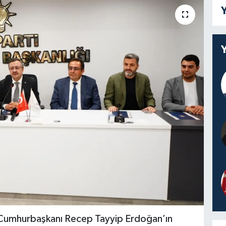
Y
n, Cumhurbaşkanı Recep Tayyip Erdoğan’ın