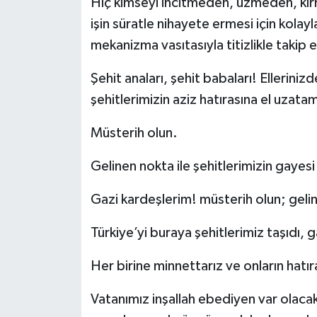
Hiç kimseyi incitmeden, üzmeden, kır
işin süratle nihayete ermesi için kolayla
mekanizma vasıtasıyla titizlikle takip
Şehit anaları, şehit babaları! Ellerin
şehitlerimizin aziz hatırasına el uzata
Müsterih olun.
Gelinen nokta ile şehitlerimizin gayesi
Gazi kardeşlerim! müsterih olun; gelin
Türkiye’yi buraya şehitlerimiz taşıdı, g
Her birine minnettarız ve onların hatı
Vatanımız inşallah ebediyen var olacak