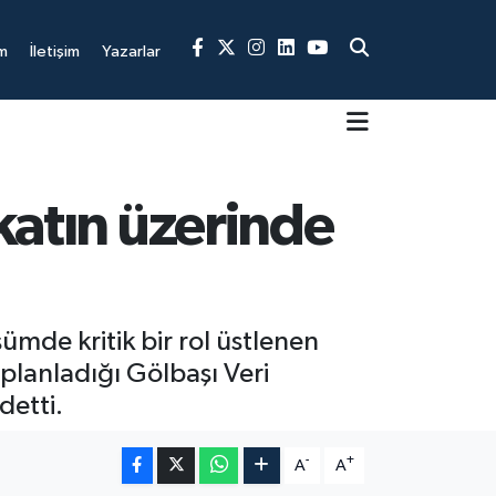
m
İletişim
Yazarlar
 katın üzerinde
ümde kritik bir rol üstlenen
 planladığı Gölbaşı Veri
detti.
-
+
A
A