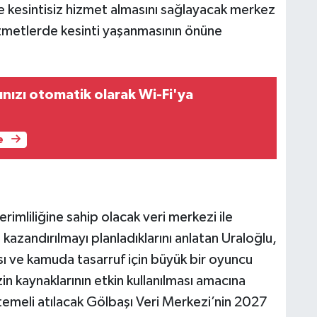
 kesintisiz hizmet almasını sağlayacak merkez
izmetlerde kesinti yaşanmasının önüne
nızı otomatik olarak Wi-Fi'ya
e
rimliliğine sahip olacak veri merkezi ile
 kazandırılmayı planladıklarını anlatan Uraloğlu,
ı ve kamuda tasarruf için büyük bir oyuncu
n kaynaklarının etkin kullanılması amacına
 temeli atılacak Gölbaşı Veri Merkezi’nin 2027