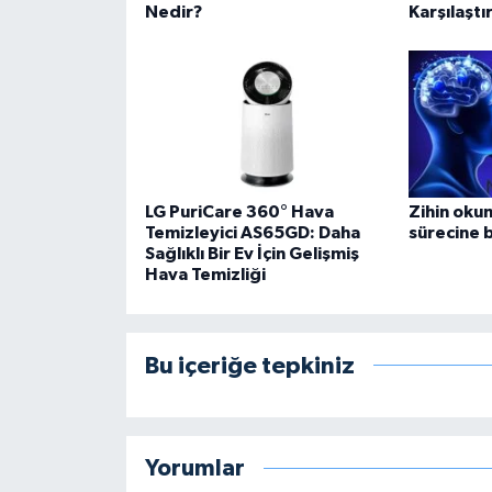
Nedir?
Karşılaştır
LG PuriCare 360° Hava
Zihin oku
Temizleyici AS65GD: Daha
sürecine 
Sağlıklı Bir Ev İçin Gelişmiş
Hava Temizliği
Bu içeriğe tepkiniz
Yorumlar