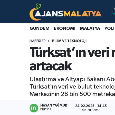
İ
Asayiş
Malatya Nöbetçi Eczaneler
GÜNDEM
EKONOMI
MALATYA
POLI
Dünya
Malatya Hava Durumu
HABERLER
BILIM VE TEKNOLOJI
Eğitim
Malatya Namaz Vakitleri
Türksat’ın veri
Ekonomi
Malatya Trafik Yoğunluk Haritası
artacak
Gündem
TFF 3.Lig 2.Grup Puan Durumu ve Fikstür
Ulaştırma ve Altyapı Bakanı Abd
Kadın
Tüm Manşetler
Türksat'ın veri ve bulut teknolo
Merkezinin 28 bin 500 metrekar
Kültür & Sanat
Son Dakika Haberleri
HASAN YAĞMUR
24.02.2025 - 14:45
EDITÖR
YAYINLANMA
Magazin
Haber Arşivi