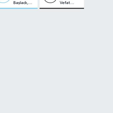
Başladı,
Vefat
Malatya'da
Edenler -
Makas Ne
22 Temmuz
Durumda?
2026