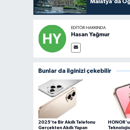
Malatya'da Öğ
EDITÖR HAKKINDA
Hasan Yağmur
Bunlar da ilginizi çekebilir
2025'te Bir Akıllı Telefonu
HONOR'u
Gerçekten Akıllı Yapan
Teknolojis