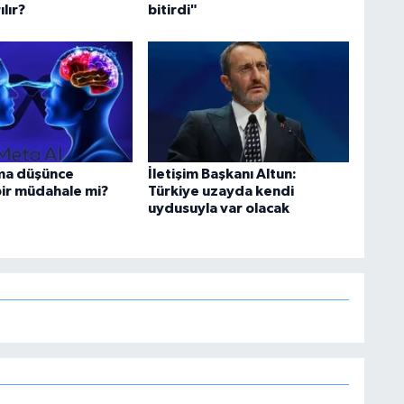
ılır?
bitirdi"
ma düşünce
İletişim Başkanı Altun:
bir müdahale mi?
Türkiye uzayda kendi
uydusuyla var olacak