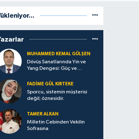
ükleniyor...
Yazarlar
MUHAMMED KEMAL GÜLŞEN
Dövüş Sanatlarında Yin ve
Yang Dengesi: Güç ve
Sakinliğin Uyumu
FADIME GÜL KIRTEKE
Sporcu, sistemin müşterisi
değil; öznesidir.
TAMER ALKAN
Milletin Cebinden Vekilin
Sofrasına