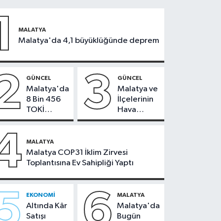
1
MALATYA
Malatya'da 4,1 büyüklüğünde deprem
2
3
GÜNCEL
GÜNCEL
Malatya'da
Malatya ve
8 Bin 456
İlçelerinin
TOKİ
Hava
Konutunun
Durumu -
Kurası
24
4
Bugün
Temmuz
MALATYA
Çekiliyor
2026
Malatya COP31 İklim Zirvesi
Toplantısına Ev Sahipliği Yaptı
5
6
EKONOMI
MALATYA
Altında Kâr
Malatya'da
Satışı
Bugün