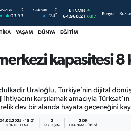
DOLAR
Künye
Rekla
°
24
msak
03:53
47,7436
0.18
EURO
55,2510
0.32
TIKA
YAŞAM
DÜNYA
EĞITIM
STERLİN
64,4811
0.38
GRAM ALTIN
6648.99
2.59
 merkezi kapasitesi 8
BİST100
13.773
-19
BITCOIN
64.960,21
0.87
ulkadir Uraloğlu, Türkiye’nin dijital dönüş
ji ihtiyacını karşılamak amacıyla Türksat’ın
elik dev bir alanda hayata geçeceğini kay
24.02.2025 - 18:21
2
2 DK
GÜNCELLEME
PAYLAŞIM
OKUNMA SÜRESI