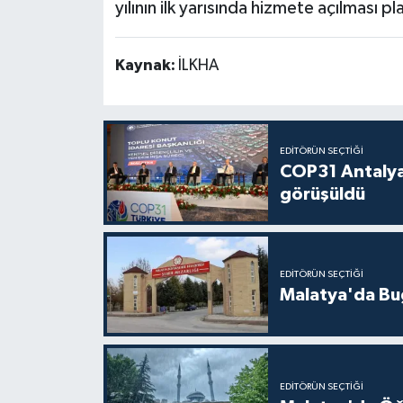
yılının ilk yarısında hizmete açılması pl
Kaynak:
İLKHA
EDITÖRÜN SEÇTIĞI
COP31 Antalya
görüşüldü
EDITÖRÜN SEÇTIĞI
Malatya'da Bu
EDITÖRÜN SEÇTIĞI