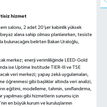
tisiz hizmet
tem salonu, 2 adet 20’şer kabinlik yüksek
eyaz alana sahip olması planlanırken, tesiste
 da bulunacağını belirten Bakan Uraloğlu,
cak merkez; enerji verimliliğinde LEED-Gold
ında ise Uptime Institude TIER-III ve TSE
acak veri merkezi; yapay zekâ uygulamaları,
 öğrenmesi gibi başlıklar altında veri analizi,
arın eğitimi, modelleme, tahmin, sınıflandırma,
r yapılması gibi hizmetlerin sunumu için
’nin en büyük kurum ve kuruluşlarının