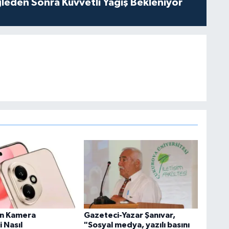
leden Sonra Kuvvetli Yağış Bekleniyor
n Kamera
Gazeteci-Yazar Şanıvar,
i Nasıl
"Sosyal medya, yazılı basını