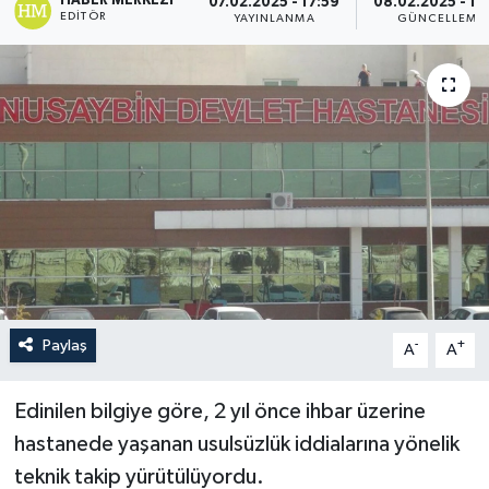
HABER MERKEZI
07.02.2025 - 17:59
08.02.2025 - 13
EDITÖR
YAYINLANMA
GÜNCELLEME
Politika
Sağlık
Spor
Teknoloji
Yaşam
Paylaş
-
+
A
A
Edinilen bilgiye göre, 2 yıl önce ihbar üzerine
hastanede yaşanan usulsüzlük iddialarına yönelik
teknik takip yürütülüyordu.