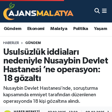
Asayiş
Malatya Nöbetçi Eczaneler
Gündem
Ekonomi
Malatya
Politika
Yaşam
Dünya
Malatya Hava Durumu
HABERLER
GÜNDEM
Eğitim
Malatya Namaz Vakitleri
Usulsüzlük iddiaları
Ekonomi
Malatya Trafik Yoğunluk Haritası
nedeniyle Nusaybin Devlet
Hastanesi ’ne operasyon:
Gündem
TFF 3.Lig 2.Grup Puan Durumu ve Fikstür
18 gözaltı
Kadın
Tüm Manşetler
Nusaybin Devlet Hastanesi’nde, soruşturma
kapsamında emniyet tarafından düzenlenen
Kültür & Sanat
Son Dakika Haberleri
operasyonda 18 kişi gözaltına alındı.
Magazin
Haber Arşivi