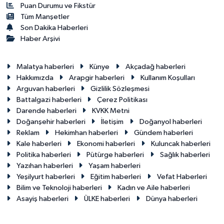
Puan Durumu ve Fikstür
Tüm Manşetler
Son Dakika Haberleri
Haber Arşivi
Malatya haberleri
Künye
Akçadağ haberleri
Hakkımızda
Arapgir haberleri
Kullanım Koşulları
Arguvan haberleri
Gizlilik Sözleşmesi
Battalgazi haberleri
Çerez Politikası
Darende haberleri
KVKK Metni
Doğanşehir haberleri
İletişim
Doğanyol haberleri
Reklam
Hekimhan haberleri
Gündem haberleri
Kale haberleri
Ekonomi haberleri
Kuluncak haberleri
Politika haberleri
Pütürge haberleri
Sağlık haberleri
Yazıhan haberleri
Yaşam haberleri
Yeşilyurt haberleri
Eğitim haberleri
Vefat Haberleri
Bilim ve Teknoloji haberleri
Kadın ve Aile haberleri
Asayiş haberleri
ÜLKE haberleri
Dünya haberleri