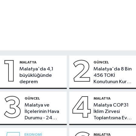
1
2
MALATYA
GÜNCEL
Malatya'da 4,1
Malatya'da 8 Bin
büyüklüğünde
456 TOKİ
deprem
Konutunun Kurası
Bugün Çekiliyor
3
4
GÜNCEL
MALATYA
Malatya ve
Malatya COP31
İlçelerinin Hava
İklim Zirvesi
Durumu - 24
Toplantısına Ev
Temmuz 2026
Sahipliği Yaptı
EKONOMI
MALATYA