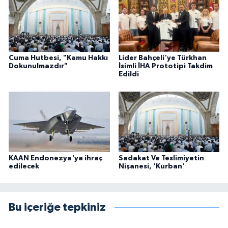
Cuma Hutbesi, "Kamu Hakkı
Lider Bahçeli'ye Türkhan
Dokunulmazdır"
İsimli İHA Prototipi Takdim
Edildi
KAAN Endonezya'ya ihraç
Sadakat Ve Teslimiyetin
edilecek
Nişanesi, 'Kurban'
Bu içeriğe tepkiniz